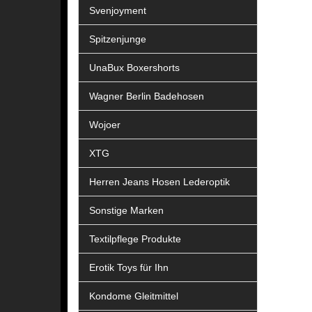
Svenjoyment
Spitzenjunge
UnaBux Boxershorts
Wagner Berlin Badehosen
Wojoer
XTG
Herren Jeans Hosen Lederoptik
Sonstige Marken
Textilpflege Produkte
Erotik Toys für Ihn
Kondome Gleitmittel