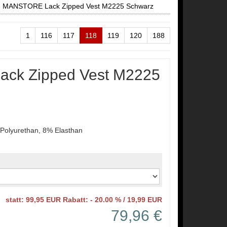
»
MANSTORE Lack Zipped Vest M2225 Schwarz
1
116
117
118
119
120
188
ck Zipped Vest M2225
Polyurethan, 8% Elasthan
statt: 99,95 EUR Rabatt: - 20.00 % / 19,99 EUR
79,96 €