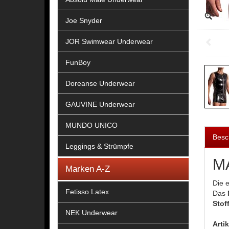
Joe Snyder
JOR Swimwear Underwear
FunBoy
Doreanse Underwear
GAUVINE Underwear
MUNDO UNICO
Besc
Leggings & Strümpfe
MA
Marken A-Z
Die 
Fetisso Latex
Das
Stoff
NEK Underwear
Arti