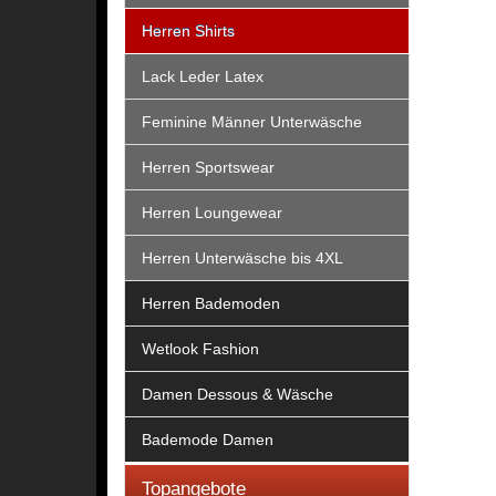
Herren Shirts
Lack Leder Latex
Feminine Männer Unterwäsche
Herren Sportswear
Herren Loungewear
Herren Unterwäsche bis 4XL
Herren Bademoden
Wetlook Fashion
Damen Dessous & Wäsche
Bademode Damen
Topangebote