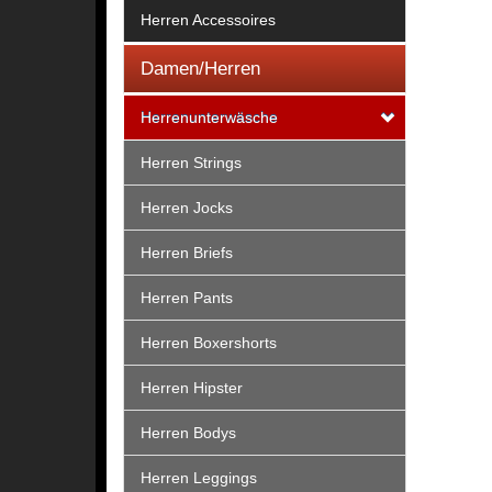
Herren Accessoires
Damen/Herren
Herrenunterwäsche
Herren Strings
Herren Jocks
Herren Briefs
Herren Pants
Herren Boxershorts
Herren Hipster
Herren Bodys
Herren Leggings