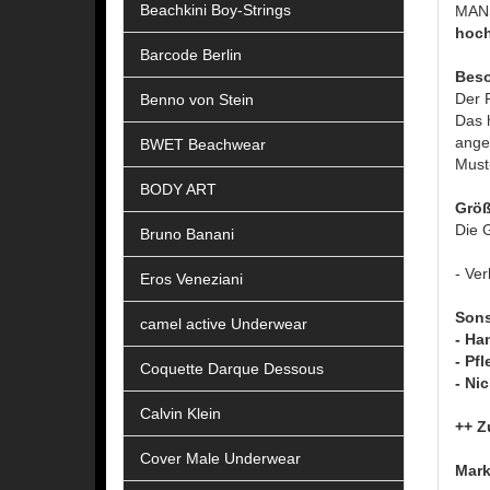
Beachkini Boy-Strings
MANS
hoch
Barcode Berlin
Beso
Der 
Benno von Stein
Das h
angen
BWET Beachwear
Must
BODY ART
Größ
Die G
Bruno Banani
- Ver
Eros Veneziani
Sons
camel active Underwear
- Ha
- Pf
Coquette Darque Dessous
- Ni
Calvin Klein
++ Z
Cover Male Underwear
Mark