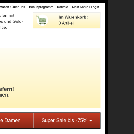
ation / Über uns
Bonusprogramm
Kontakt
Mein Konto / LogIn
ufen mit
Im Warenkorb:
ps und Geld-
0 Artikel
tie.
efern!
ien.
e Damen
Super Sale bis -75%