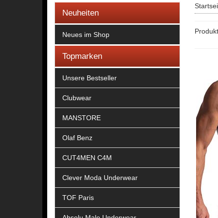
Startse
Neuheiten
Produkt
Neues im Shop
Topmarken
Unsere Bestseller
Clubwear
MANSTORE
Olaf Benz
CUT4MEN C4M
Clever Moda Underwear
TOF Paris
Absolu Male Underwear