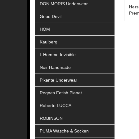
DON MORIS Underwear
Hers
Prem
Good Devil
HOM
Kaulberg
L Homme Invisible
Noir Handmade
Pikante Underwear
Regnes Fetish Planet
Roberto LUCCA
ROBINSON
PUMA Wäsche & Socken