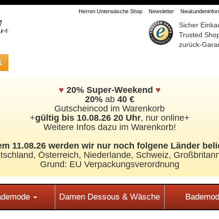
Herren Unterwäsche Shop
Newsletter
Neukundeninform
Sicher Einka
Trusted Sho
zurück-Garan
♥
20% Super-Weekend
♥
20%
ab
40 €
Gutscheincod im Warenkorb
+
gültig bis 10.08.26 20 Uhr
, nur online+
Weitere Infos dazu im Warenkorb!
m 11.08.26 werden wir nur noch folgene Länder beli
tschland, Österreich, Niederlande, Schweiz,
Großbritann
Grund: EU Verpackungsverordnung
Bademode
Damen Dessous & Wäsche
Bademod