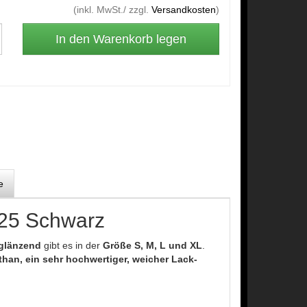
(inkl. MwSt./ zzgl.
Versandkosten
)
e
25 Schwarz
 glänzend
gibt es in der
Größe S, M, L und XL
.
han, ein sehr hochwertiger, weicher Lack-