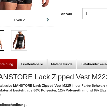
Anzahl
1
von
2
hreibung
Größentabelle
Materialkunde
Gefahrenhinweis
NSTORE Lack Zipped Vest M22
exklusive
MANSTORE Lack Zipped Vest M225
in der
Farbe Schwarz
Material besteht aus 80% Polyester, 12% Polyurethan und 8% Elast
!
kelbeschreibung: