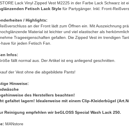
TORE Lack Vinyl Zipped Vest M2225 in der Farbe Lack Schwarz ist e
glänzenden Fetisch Lack Style
für Partygänger. Inkl. Front-Reißvers
nderheiten / Highlights:
Reißverschluss an der Front lädt zum Öffnen ein. Mit Auszeichnung pr
ochglänzende Material ist leichter und viel elastischer als herkömmlic
ehme Trageeigenschaften gefallen. Die Zipped Vest im trendigen Tankt
-have für jeden Fetisch Fan.
en Infos:
röße fällt normal aus. Der Artikel ist eng anliegend geschnitten.
kauf der Vest ohne die abgebildete Pants!
tige Hinweise:
ndwäsche
legehinweise des Herstellers beachten!
cht gefaltet lagern! Idealerweise mit einem Clip-Kleiderbügel (Art.
ur Reinigung empfehlen wir beGLOSS Special Wash Lack 250.
e:
MANstore