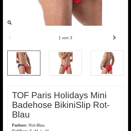
1
von
3
TOF Paris Holidays Mini
Badehose BikiniSlip Rot-
Blau
Farben:
Rot-Blau