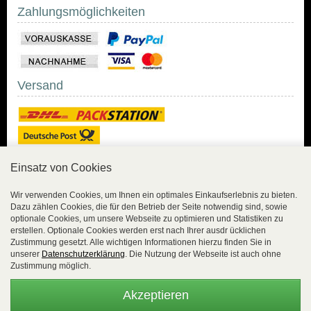
Zahlungsmöglichkeiten
Versand
Einsatz von Cookies
Sicher Einkaufen
Wir verwenden Cookies, um Ihnen ein optimales Einkaufserlebnis zu bieten.
Dazu zählen Cookies, die für den Betrieb der Seite notwendig sind, sowie
Sicher Einkaufen mit
optionale Cookies, um unsere Webseite zu optimieren und Statistiken zu
Trusted Shops und
erstellen. Optionale Cookies werden erst nach Ihrer ausdr ücklichen
Geld-zurück-Garantie.
Zustimmung gesetzt. Alle wichtigen Informationen hierzu finden Sie in
unserer
Datenschutzerklärung
. Die Nutzung der Webseite ist auch ohne
Alle Bestelldaten werden
Zustimmung möglich.
lückenlos verschlüsselt
übertragen.
Akzeptieren