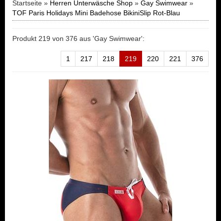
Startseite »
Herren Unterwäsche Shop
»
Gay Swimwear
»
TOF Paris Holidays Mini Badehose BikiniSlip Rot-Blau
Produkt 219 von 376 aus 'Gay Swimwear':
1
217
218
219
220
221
376