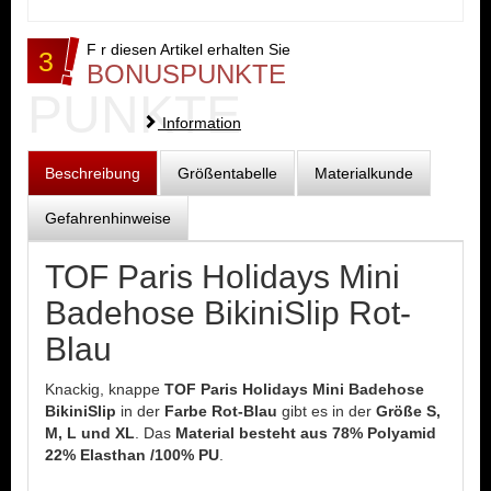
F r diesen Artikel erhalten Sie
3
BONUSPUNKTE
PUNKTE
Information
Beschreibung
Größentabelle
Materialkunde
Gefahrenhinweise
TOF Paris Holidays Mini
Badehose BikiniSlip Rot-
Blau
Knackig, knappe
TOF Paris Holidays Mini Badehose
BikiniSlip
in der
Farbe Rot-Blau
gibt es in der
Größe S,
M, L und XL
. Das
Material besteht aus 78% Polyamid
22% Elasthan /100% PU
.