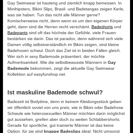
Gay Swimwear ist hauteng und ziemlich knapp bemessen. In
Minihipsters, Bikini Slips, Brasil- und Badetangas zeigen Kerle,
was sie haben. Tun das nicht alle Männer gerne?
Komischerweise nicht, denn wenn es um den eigenen Körper
geht, dann sind die Herren recht verschämt.
Badeshorts
und
Badepants
sind oft das höchste der Gefühle, viele Frauen
bestärken sie darin. Das ist paradox, denn während sich viele
Damen völlig selbstverständlich im Bikini zeigen, sind kleine
Badehosen schwul. Doch das Ziel ist in beiden Fällen gleich.
Wer sich in sexy Bademode präsentiert, der möchte
Aufmerksamkeit. Wie die selbstbewusste Männern in
Gay
Bademode
bekommen, zeigt die aktuelle Gay Swimwear
Kollektion auf easyfunshop.net.
Ist maskuline Bademode schwul?
Badezeit ist Bodytime, denn in keinem Kleidungsstück geben
wir öffentlich soviel von uns preis, wie in Bikini oder Badehose.
Schwule wie heterosexuellen Männer möchten darin möglichst
gut aussehen, greifen aber doch zu weiten Schlabbershorts.
Gerade für sportliche, gut trainierte Männer ist das keine
Option, für sie sind
knappe Badeslips
ideal. Nicht umsonst