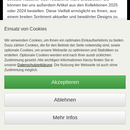
können bei uns außerdem Artikel aus den Kollektionen 2025
oder 2024 bestellen. Diese Vielfalt ermöglicht es Ihnen, aus
einem breiten Sortiment aktueller und bewährter Designs zu
wählen.
Einsatz von Cookies
* Alle Preise inkl. MwSt./ zzgl.
Versandkosten
Wir verwenden Cookies, um Ihnen ein optimales Einkaufserlebnis zu bieten.
** Ab 100,00 € versandkostenfrei innerhalb von
Dazu zählen Cookies, die für den Betrieb der Seite notwendig sind, sowie
Deutschland bei Zahlung per Vorauskasse!
optionale Cookies, um unsere Webseite zu optimieren und Statistiken zu
*** Pflichtfeld
erstellen. Optionale Cookies werden erst nach Ihrer ausdr ücklichen
Zustimmung gesetzt. Alle wichtigen Informationen hierzu finden Sie in
Kostenlose Hotline: 02654 8839818, Montag - Freitag
unserer
Datenschutzerklärung
. Die Nutzung der Webseite ist auch ohne
08:00 Uhr - 16:00 Uhr oder per E-Mail:
Zustimmung möglich.
vertrieb(at)easyfunshop.net
Akzeptieren
Service
Newsletter
Aktuelle Informationen
Bonusprogramm
Kontakt
Mehr Infos
Neukundeninformation / Über uns
Anmeldung / LogIn