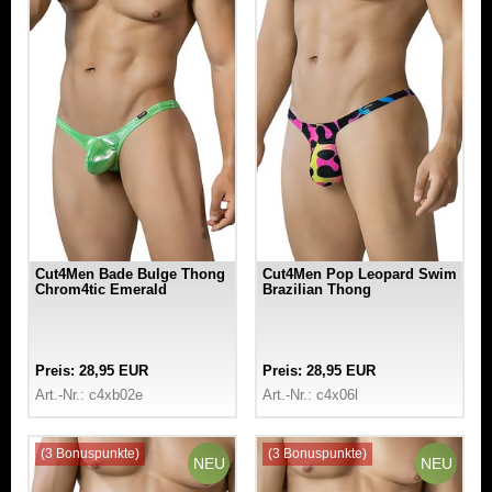
Cut4Men Bade Bulge Thong
Cut4Men Pop Leopard Swim
Chrom4tic Emerald
Brazilian Thong
Preis: 28,95 EUR
Preis: 28,95 EUR
Art.-Nr.: c4xb02e
Art.-Nr.: c4x06l
(3 Bonuspunkte)
(3 Bonuspunkte)
NEU
NEU