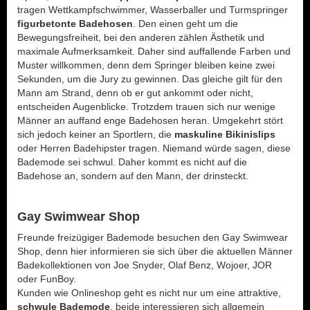
tragen Wettkampfschwimmer, Wasserballer und Turmspringer
figurbetonte Badehosen
. Den einen geht um die
Bewegungsfreiheit, bei den anderen zählen Ästhetik und
maximale Aufmerksamkeit. Daher sind auffallende Farben und
Muster willkommen, denn dem Springer bleiben keine zwei
Sekunden, um die Jury zu gewinnen. Das gleiche gilt für den
Mann am Strand, denn ob er gut ankommt oder nicht,
entscheiden Augenblicke. Trotzdem trauen sich nur wenige
Männer an auffand enge Badehosen heran. Umgekehrt stört
sich jedoch keiner an Sportlern, die
maskuline Bikinislips
oder Herren Badehipster tragen. Niemand würde sagen, diese
Bademode sei schwul. Daher kommt es nicht auf die
Badehose an, sondern auf den Mann, der drinsteckt.
Gay Swimwear Shop
Freunde freizügiger Bademode besuchen den Gay Swimwear
Shop, denn hier informieren sie sich über die aktuellen Männer
Badekollektionen von Joe Snyder, Olaf Benz, Wojoer, JOR
oder FunBoy.
Kunden wie Onlineshop geht es nicht nur um eine attraktive,
schwule Bademode
, beide interessieren sich allgemein