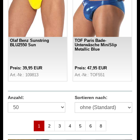
Olaf Benz Sunstring
TOF Paris Bade-
BLU2550 Sun
Unterwäsche MiniSlip
Metallic Blue
Preis: 39,95 EUR
Preis: 47,95 EUR
Art.-Nr.: 109813
Art.-Nr.: TOF551
Anzahl:
Sortieren nach:
1
2
3
4
5
6
8