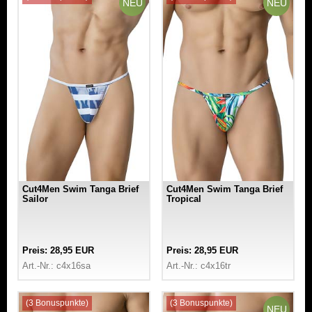
NEU
NEU
Cut4Men Swim Tanga Brief
Cut4Men Swim Tanga Brief
Sailor
Tropical
Preis: 28,95 EUR
Preis: 28,95 EUR
Art.-Nr.: c4x16sa
Art.-Nr.: c4x16tr
(3 Bonuspunkte)
(3 Bonuspunkte)
NEU