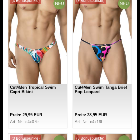
(3 Bonuspunkte)
(3 Bonuspunkte)
NEU
NEU
Cut4Men Tropical Swim
Cut4Men Swim Tanga Brief
Capri Bikini
Pop Leopard
Preis: 29,95 EUR
Preis: 28,95 EUR
Art.-Nr.: c4x07tr
Art.-Nr.: c4x16l
(3 Bonuspunkte)
(3 Bonuspunkte)