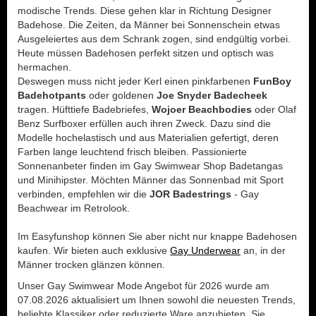
modische Trends. Diese gehen klar in Richtung Designer
Badehose. Die Zeiten, da Männer bei Sonnenschein etwas
Ausgeleiertes aus dem Schrank zogen, sind endgültig vorbei.
Heute müssen Badehosen perfekt sitzen und optisch was
hermachen.
Deswegen muss nicht jeder Kerl einen pinkfarbenen
FunBoy
Badehotpants
oder goldenen
Joe Snyder Badecheek
tragen. Hüfttiefe Badebriefes,
Wojoer Beachbodies
oder Olaf
Benz Surfboxer erfüllen auch ihren Zweck. Dazu sind die
Modelle hochelastisch und aus Materialien gefertigt, deren
Farben lange leuchtend frisch bleiben. Passionierte
Sonnenanbeter finden im Gay Swimwear Shop Badetangas
und Minihipster. Möchten Männer das Sonnenbad mit Sport
verbinden, empfehlen wir die
JOR Badestrings
- Gay
Beachwear im Retrolook.
Im Easyfunshop können Sie aber nicht nur knappe Badehosen
kaufen. Wir bieten auch exklusive
Gay Underwear
an, in der
Männer trocken glänzen können.
Unser Gay Swimwear Mode Angebot für 2026 wurde am
07.08.2026 aktualisiert um Ihnen sowohl die neuesten Trends,
beliebte Klassiker oder reduzierte Ware anzubieten. Sie