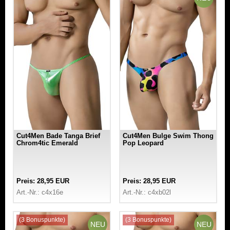
Cut4Men Bade Tanga Brief
Cut4Men Bulge Swim Thong
Chrom4tic Emerald
Pop Leopard
Preis: 28,95 EUR
Preis: 28,95 EUR
Art.-Nr.: c4x16e
Art.-Nr.: c4xb02l
(3 Bonuspunkte)
(3 Bonuspunkte)
NEU
NEU