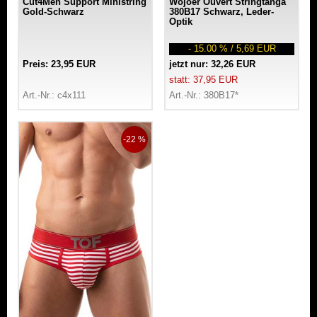
Cut4Men Support Ministring
Wojoer Ouvert Stringtanga
Gold-Schwarz
380B17 Schwarz, Leder-
Optik
- 15.00 % / 5,69 EUR
Preis: 23,95 EUR
jetzt nur: 32,26 EUR
statt: 37,95 EUR
Art.-Nr.: c4x111
Art.-Nr.: 380B17*
-22 %