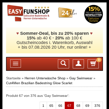
♥
Sommer-Deal, bis zu 20% sparen
♥
15%
ab 40 €
·
20%
ab 100 €
Gutscheincodes i. Warenkorb, Auswahl
+ bis 07.08.2026 20 Uhr, nur online! +
0
Login
Toggle
navigation
Startseite »
Herren Unterwäsche Shop
»
Gay Swimwear
»
Cut4Men Brazilian Badestring Glow Scarlet
Produkt 67 von 376 aus 'Gay Swimwear':
1
65
66
67
68
69
376