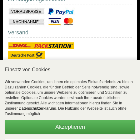
Versand
Einsatz von Cookies
Sicher Einkaufen
Wir verwenden Cookies, um Ihnen ein optimales Einkaufserlebnis zu bieten.
Dazu zählen Cookies, die für den Betrieb der Seite notwendig sind, sowie
Sicher Einkaufen mit
optionale Cookies, um unsere Webseite zu optimieren und Statistiken zu
Trusted Shops und
erstellen. Optionale Cookies werden erst nach Ihrer ausdr ücklichen
Geld-zurück-Garantie.
Zustimmung gesetzt. Alle wichtigen Informationen hierzu finden Sie in
unserer
Datenschutzerklärung
. Die Nutzung der Webseite ist auch ohne
Alle Bestelldaten werden
Zustimmung möglich.
lückenlos verschlüsselt
übertragen.
Akzeptieren
Die Shop-Server sind PCI-zertifiziert.