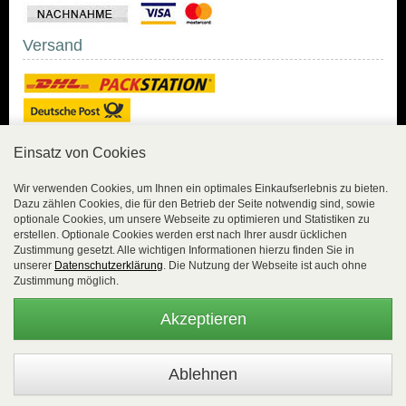
Versand
Einsatz von Cookies
Sicher Einkaufen
Wir verwenden Cookies, um Ihnen ein optimales Einkaufserlebnis zu bieten.
Dazu zählen Cookies, die für den Betrieb der Seite notwendig sind, sowie
Sicher Einkaufen mit
optionale Cookies, um unsere Webseite zu optimieren und Statistiken zu
Trusted Shops und
erstellen. Optionale Cookies werden erst nach Ihrer ausdr ücklichen
Geld-zurück-Garantie.
Zustimmung gesetzt. Alle wichtigen Informationen hierzu finden Sie in
unserer
Datenschutzerklärung
. Die Nutzung der Webseite ist auch ohne
Alle Bestelldaten werden
Zustimmung möglich.
lückenlos verschlüsselt
übertragen.
Akzeptieren
Die Shop-Server sind PCI-zertifiziert.
WEBSALE Shopsystem
- © Alle Rechte vorbehalten |
EasyFunShop - August-Horch-Straße 9 - D-56751 Polch - Tel: