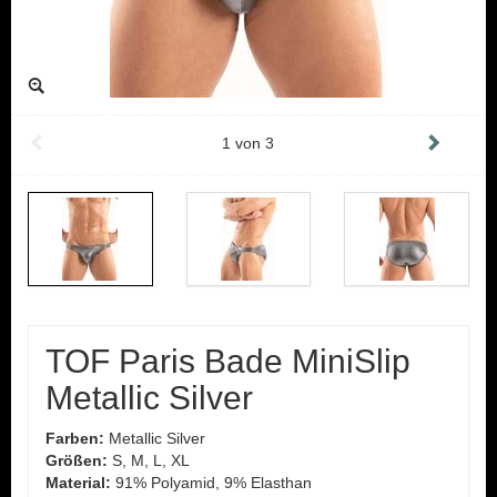
1
von
3
TOF Paris Bade MiniSlip
Metallic Silver
Farben:
Metallic Silver
Größen:
S, M, L, XL
Material:
91% Polyamid, 9% Elasthan