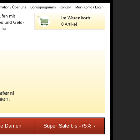
ation / Über uns
Bonusprogramm
Kontakt
Mein Konto / LogIn
ufen mit
Im Warenkorb:
ps und Geld-
0 Artikel
tie.
efern!
ien.
e Damen
Super Sale bis -75%