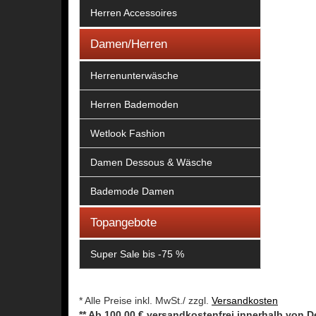
Herren Accessoires
Damen/Herren
Herrenunterwäsche
Herren Bademoden
Wetlook Fashion
Damen Dessous & Wäsche
Bademode Damen
Topangebote
Super Sale bis -75 %
* Alle Preise inkl. MwSt./ zzgl.
Versandkosten
** Ab 100,00 € versandkostenfrei innerhalb von 