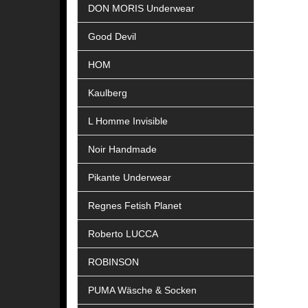
DON MORIS Underwear
Good Devil
HOM
Kaulberg
L Homme Invisible
Noir Handmade
Pikante Underwear
Regnes Fetish Planet
Roberto LUCCA
ROBINSON
PUMA Wäsche & Socken