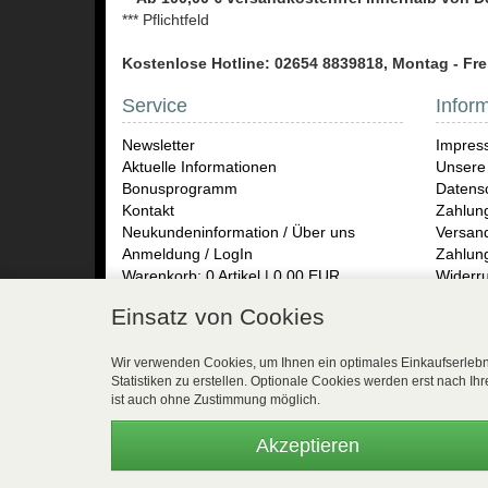
*** Pflichtfeld
Kostenlose Hotline: 02654 8839818, Montag - Frei
Service
Infor
Newsletter
Impres
Aktuelle Informationen
Unsere
Bonusprogramm
Datensc
Kontakt
Zahlun
Neukundeninformation / Über uns
Versand
Anmeldung / LogIn
Zahlun
Warenkorb: 0 Artikel | 0,00 EUR
Widerru
Rückse
Einsatz von Cookies
Gay Sw
Herren
Presse
Wir verwenden Cookies, um Ihnen ein optimales Einkaufserlebni
Statistiken zu erstellen. Optionale Cookies werden erst nach Ih
Vertr
ist auch ohne Zustimmung möglich.
WEBSALE Shopsystem
- © Alle Rechte vorbehalten 
Akzeptieren
www.easyfunshop.net - vertrieb(at)easyfunshop.net