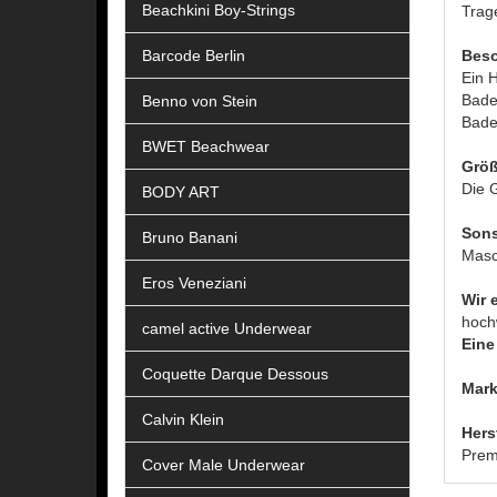
Beachkini Boy-Strings
Trag
Barcode Berlin
Beso
Ein H
Badeh
Benno von Stein
Bades
BWET Beachwear
Größ
Die G
BODY ART
Sons
Bruno Banani
Masc
Eros Veneziani
Wir 
hoch
camel active Underwear
Eine 
Coquette Darque Dessous
Mark
Calvin Klein
Hers
Prem
Cover Male Underwear