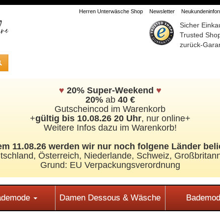
Herren Unterwäsche Shop
Newsletter
Neukundeninform
Sicher Einka
Trusted Sho
zurück-Garan
♥
20% Super-Weekend
♥
20%
ab
40 €
Gutscheincod im Warenkorb
+
gültig bis 10.08.26 20 Uhr
, nur online+
Weitere Infos dazu im Warenkorb!
m 11.08.26 werden wir nur noch folgene Länder beli
tschland, Österreich, Niederlande, Schweiz,
Großbritann
Grund: EU Verpackungsverordnung
Bademode
Damen Dessous & Wäsche
Bademod