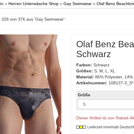
ite »
Herren Unterwäsche Shop
»
Gay Swimwear
»
Olaf Benz Beachbr
 328 von 376 aus 'Gay Swimwear':
Olaf Benz Be
Schwarz
Farben:
Schwarz
Größen:
S, M, L, XL
Material:
86% Polyester, 14% 
Artikelnummer:
108137-3_S*
Größe
Dieser Artikel ist von Rabatt-
Lieferzeit innerhalb Deutsch