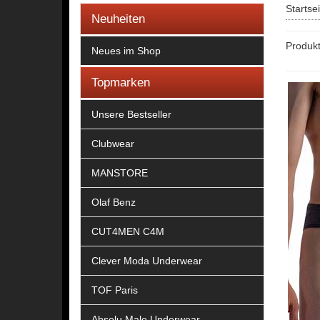
Startse
Neuheiten
Produkt
Neues im Shop
Topmarken
Unsere Bestseller
Clubwear
MANSTORE
Olaf Benz
CUT4MEN C4M
Clever Moda Underwear
TOF Paris
Absolu Male Underwear