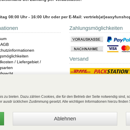
tag 08:00 Uhr - 16:00 Uhr oder per E-Mail: vertrieb(at)easyfunsho
mationen
Zahlungsmöglichkeiten
sum
 AGB
hutzinformationen
gsmöglichkeiten
Versand
kosten / Liefergebiet /
gsarten
fsrecht
ndungen
imwear & Beachwear
 Unterwäsche Shop online
s zu bieten. Dazu zählen Cookies, die für den Betrieb der Seite notwendig sind, 
rer ausdr ücklichen Zustimmung gesetzt. Alle wichtigen Informationen hierzu finden 
ag widerrufen
| EasyFunShop - August-Horch-Straße 9 - D-56751 Polch - Tel: +49 (0