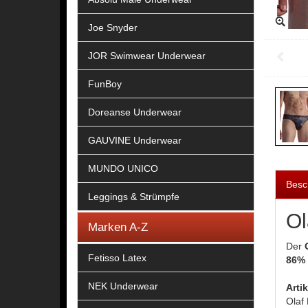
Joe Snyder
JOR Swimwear Underwear
FunBoy
Doreanse Underwear
GAUVINE Underwear
MUNDO UNICO
Besc
Leggings & Strümpfe
Ol
Marken A-Z
Der
Fetisso Latex
86% 
NEK Underwear
Arti
Olaf