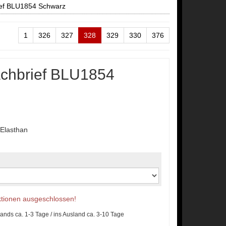
ief BLU1854 Schwarz
1
326
327
328
329
330
376
achbrief BLU1854
Elasthan
Aktionen ausgeschlossen!
lands ca. 1-3 Tage / ins Ausland ca. 3-10 Tage