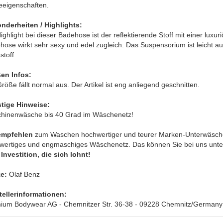
eeigenschaften.
nderheiten / Highlights:
ighlight bei dieser Badehose ist der reflektierende Stoff mit einer luxu
ose wirkt sehr sexy und edel zugleich. Das Suspensorium ist leicht au
toff.
en Infos:
röße fällt normal aus. Der Artikel ist eng anliegend geschnitten.
tige Hinweise:
hinenwäsche bis 40 Grad im Wäschenetz!
empfehlen
zum Waschen hochwertiger und teurer Marken-Unterwäsche
wertiges und engmaschiges Wäschenetz. Das können Sie bei uns unter 
Investition, die sich lohnt!
e:
Olaf Benz
tellerinformationen:
ium Bodywear AG - Chemnitzer Str. 36-38 - 09228 Chemnitz/Germany