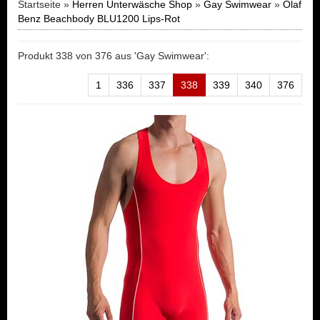
Startseite »
Herren Unterwäsche Shop
»
Gay Swimwear
»
Olaf
Benz Beachbody BLU1200 Lips-Rot
Produkt 338 von 376 aus 'Gay Swimwear':
1
336
337
338
339
340
376