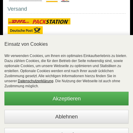
Versand
Einsatz von Cookies
Sicher Einkaufen
Wir verwenden Cookies, um Ihnen ein optimales Einkaufserlebnis zu bieten.
Dazu zählen Cookies, die für den Betrieb der Seite notwendig sind, sowie
Sicher Einkaufen mit
optionale Cookies, um unsere Webseite zu optimieren und Statistiken zu
Trusted Shops und
erstellen. Optionale Cookies werden erst nach Ihrer ausdr ücklichen
Geld-zurück-Garantie.
Zustimmung gesetzt. Alle wichtigen Informationen hierzu finden Sie in
unserer
Datenschutzerklärung
. Die Nutzung der Webseite ist auch ohne
Alle Bestelldaten werden
Zustimmung möglich.
lückenlos verschlüsselt
übertragen.
Akzeptieren
Die Shop-Server sind PCI-zertifiziert.
WEBSALE Shopsystem
- © Alle Rechte vorbehalten |
EasyFunShop - August-Horch-Straße 9 - D-56751 Polch - Tel:
+49 (0)2654 8839818 - Fax: 02654 883 9820 -