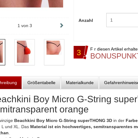
Anzahl
1
von
3
F r diesen Artikel erhalt
3
BONUSPUNK
hreibung
Größentabelle
Materialkunde
Gefahrenhinweis
achkini Boy Micro G-String su
mitransparent orange
winzige
Beachkini Boy Micro G-String superTHONG 3D
in der
Farbe
, L und XL. Das
Material ist ein hochwertiges, semitransparente
than
.