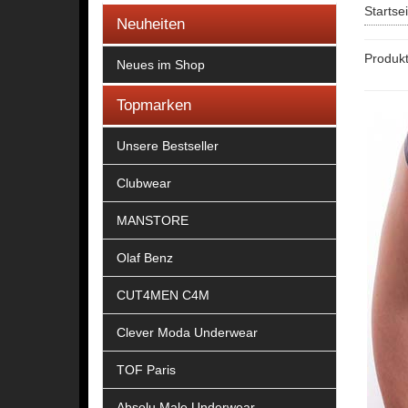
Startse
Neuheiten
Produkt
Neues im Shop
Topmarken
Unsere Bestseller
Clubwear
MANSTORE
Olaf Benz
CUT4MEN C4M
Clever Moda Underwear
TOF Paris
Absolu Male Underwear