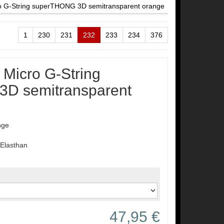
ro G-String superTHONG 3D semitransparent orange
1
230
231
232
233
234
376
 Micro G-String
D semitransparent
nge
Elasthan
47,95 €