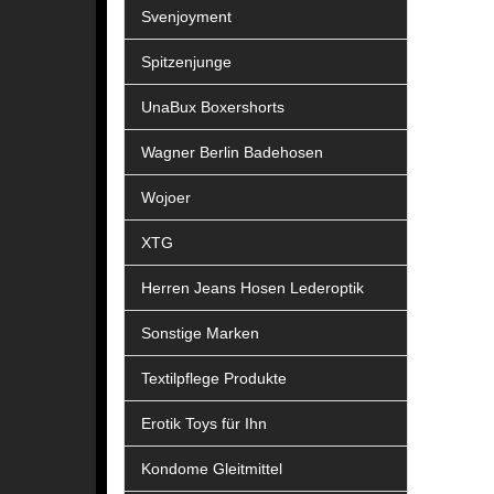
Svenjoyment
Spitzenjunge
UnaBux Boxershorts
Wagner Berlin Badehosen
Wojoer
XTG
Herren Jeans Hosen Lederoptik
Sonstige Marken
Textilpflege Produkte
Erotik Toys für Ihn
Kondome Gleitmittel