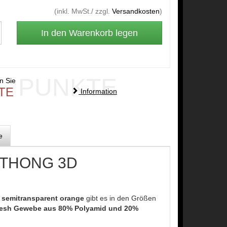
(inkl. MwSt./ zzgl.
Versandkosten
)
PUNKTE
en Sie
TE
Information
e
perTHONG 3D
 semitransparent orange
gibt es in den Größen
s mesh Gewebe aus 80% Polyamid und 20%