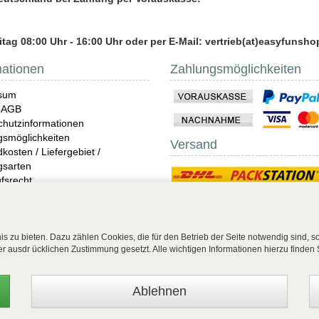
tag 08:00 Uhr - 16:00 Uhr oder per E-Mail: vertrieb(at)easyfunsho
mationen
Zahlungsmöglichkeiten
sum
 AGB
hutzinformationen
gsmöglichkeiten
Versand
kosten / Liefergebiet /
gsarten
fsrecht
ndungen
imwear & Beachwear
 Unterwäsche Shop online
s zu bieten. Dazu zählen Cookies, die für den Betrieb der Seite notwendig sind, 
rer ausdr ücklichen Zustimmung gesetzt. Alle wichtigen Informationen hierzu finden 
ag widerrufen
| EasyFunShop - August-Horch-Straße 9 - D-56751 Polch - Tel: +49 (0