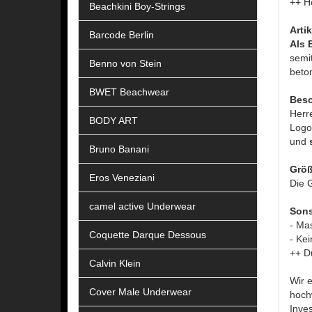
++ H
Beachkini Boy-Strings
Arti
Barcode Berlin
Als 
semi
Benno von Stein
beto
BWET Beachwear
Beso
Herr
BODY ART
Logo
und
Bruno Banani
Größ
Eros Veneziani
Die G
camel active Underwear
Sons
- Ma
Coquette Darque Dessous
- Kei
++ D
Calvin Klein
Wir 
Cover Male Underwear
hoch
Inves