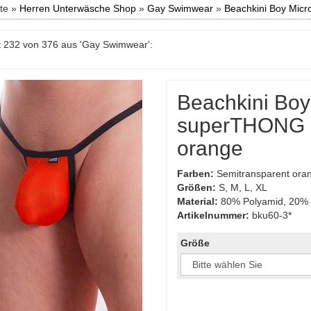
ite »
Herren Unterwäsche Shop
»
Gay Swimwear
»
Beachkini Boy Mic
 232 von 376 aus 'Gay Swimwear':
Beachkini Boy
superTHONG 3
orange
Farben:
Semitransparent ora
Größen:
S, M, L, XL
Material:
80% Polyamid, 20% 
Artikelnummer:
bku60-3*
Größe