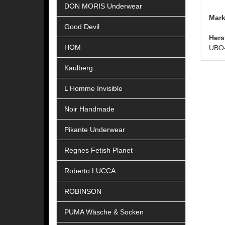
DON MORIS Underwear
Mark
Good Devil
Hers
HOM
UBO-
Kaulberg
L Homme Invisible
Noir Handmade
Pikante Underwear
Regnes Fetish Planet
Roberto LUCCA
ROBINSON
PUMA Wäsche & Socken