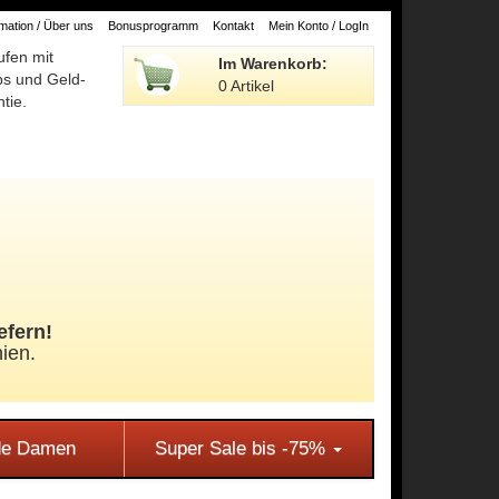
ation / Über uns
Bonusprogramm
Kontakt
Mein Konto / LogIn
ufen mit
Im Warenkorb:
ps und Geld-
0 Artikel
tie.
efern!
ien.
e Damen
Super Sale bis -75%