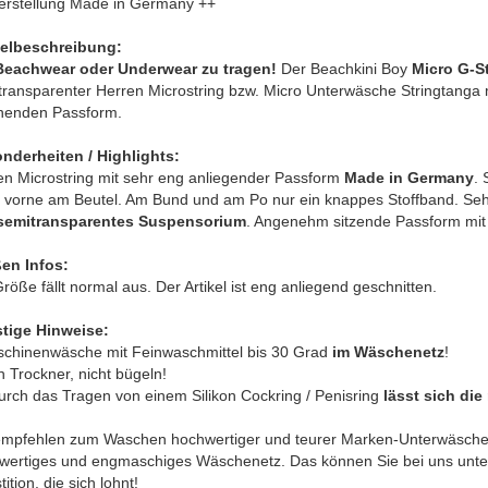
erstellung Made in Germany ++
kelbeschreibung:
Beachwear oder Underwear zu tragen!
Der Beachkini Boy
Micro G-S
transparenter Herren Microstring bzw. Micro Unterwäsche Stringtanga m
nenden Passform.
nderheiten / Highlights:
en Microstring mit sehr eng anliegender Passform
Made in Germany
. 
 vorne am Beutel. Am Bund und am Po nur ein knappes Stoffband. Seh
semitransparentes Suspensorium
. Angenehm sitzende Passform mit
en Infos:
röße fällt normal aus. Der Artikel ist eng anliegend geschnitten.
tige Hinweise:
schinenwäsche mit Feinwaschmittel bis 30 Grad
im Wäschenetz
!
n Trockner, nicht bügeln!
urch das Tragen von einem Silikon Cockring / Penisring
lässt sich die
empfehlen zum Waschen hochwertiger und teurer Marken-Unterwäsche 
wertiges und engmaschiges Wäschenetz. Das können Sie bei uns unter 
tition, die sich lohnt!