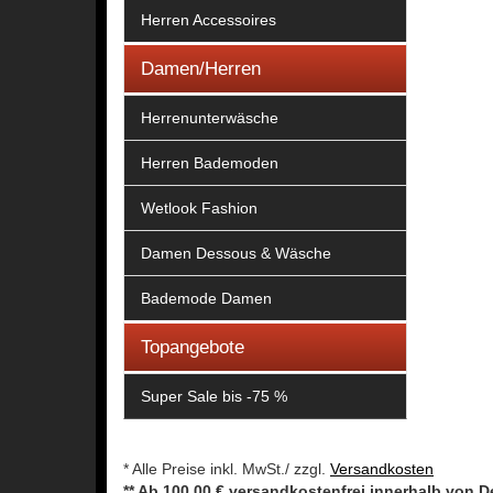
Herren Accessoires
Damen/Herren
Herrenunterwäsche
Herren Bademoden
Wetlook Fashion
Damen Dessous & Wäsche
Bademode Damen
Topangebote
Super Sale bis -75 %
* Alle Preise inkl. MwSt./ zzgl.
Versandkosten
** Ab 100,00 € versandkostenfrei innerhalb von 