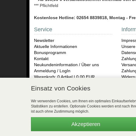
*** Pflichtfeld
Kostenlose Hotline: 02654 8839818, Montag - Frei
Service
Infor
Newsletter
Impres
Aktuelle Informationen
Unsere
Bonusprogramm
Datensc
Kontakt
Zahlun
Neukundeninformation / Über uns
Versand
Anmeldung / LogIn
Zahlun
Warenkorb: 0 Artikel | 0,00 EUR
Widerru
Rückse
Einsatz von Cookies
Gay Sw
Herren
Presse
Wir verwenden Cookies, um Ihnen ein optimales Einkaufserlebni
Statistiken zu erstellen. Optionale Cookies werden erst nach Ih
Vertr
ist auch ohne Zustimmung möglich.
WEBSALE Shopsystem
- © Alle Rechte vorbehalten 
Akzeptieren
www.easyfunshop.net - vertrieb(at)easyfunshop.net