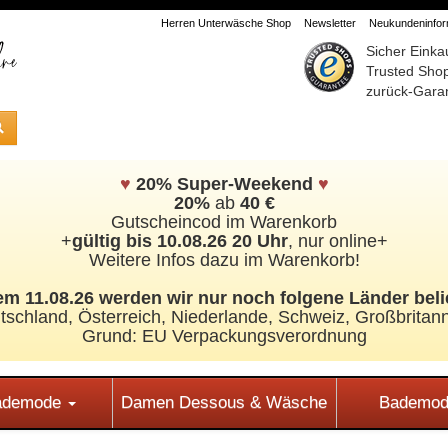
Herren Unterwäsche Shop
Newsletter
Neukundeninform
Sicher Einka
Trusted Sho
zurück-Garan
♥
20% Super-Weekend
♥
20%
ab
40 €
Gutscheincod im Warenkorb
+
gültig bis 10.08.26 20 Uhr
, nur online+
Weitere Infos dazu im Warenkorb!
m 11.08.26 werden wir nur noch folgene Länder beli
tschland, Österreich, Niederlande, Schweiz,
Großbritann
Grund: EU Verpackungsverordnung
Bademode
Damen Dessous & Wäsche
Bademod