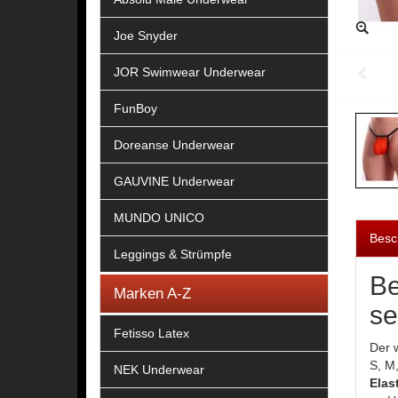
Joe Snyder
JOR Swimwear Underwear
FunBoy
Doreanse Underwear
GAUVINE Underwear
MUNDO UNICO
Besc
Leggings & Strümpfe
Be
Marken A-Z
se
Fetisso Latex
Der 
S, M
NEK Underwear
Elas