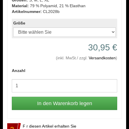
Größen:
S, M, L, XL
Material:
79 % Polyamid, 21 % Elasthan
Artikelnummer:
CL2028b
Größe
30,95 €
(inkl. MwSt./ zzgl.
Versandkosten
)
Anzahl
F r diesen Artikel erhalten Sie