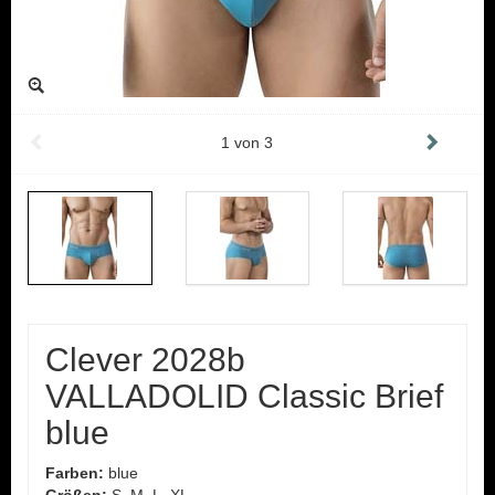
1
von
3
Clever 2028b
VALLADOLID Classic Brief
blue
Farben:
blue