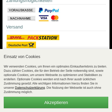
Zahlungsmöglichkeiten
Versand
Einsatz von Cookies
Sicher Einkaufen
Wir verwenden Cookies, um Ihnen ein optimales Einkaufserlebnis zu bieten.
Dazu zählen Cookies, die für den Betrieb der Seite notwendig sind, sowie
Sicher Einkaufen mit
optionale Cookies, um unsere Webseite zu optimieren und Statistiken zu
Trusted Shops und
erstellen. Optionale Cookies werden erst nach Ihrer ausdr ücklichen
Geld-zurück-Garantie.
Zustimmung gesetzt. Alle wichtigen Informationen hierzu finden Sie in
unserer
Datenschutzerklärung
. Die Nutzung der Webseite ist auch ohne
Alle Bestelldaten werden
Zustimmung möglich.
lückenlos verschlüsselt
übertragen.
Akzeptieren
Die Shop-Server sind PCI-zertifiziert.