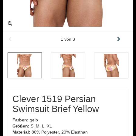
1
von
3
Clever 1519 Persian
Swimsuit Brief Yellow
Farben:
gelb
Größen:
S, M, L, XL
Material:
80% Polyester, 20% Elasthan