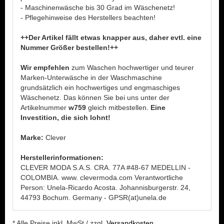
- Maschinenwäsche bis 30 Grad im Wäschenetz!
- Pflegehinweise des Herstellers beachten!
++Der Artikel fällt etwas knapper aus, daher evtl. eine
Nummer Größer bestellen!++
Wir empfehlen
zum Waschen hochwertiger und teurer
Marken-Unterwäsche in der Waschmaschine
grundsätzlich ein hochwertiges und engmaschiges
Wäschenetz. Das können Sie bei uns unter der
Artikelnummer
w759
gleich mitbestellen.
Eine
Investition, die sich lohnt!
Marke:
Clever
Herstellerinformationen:
CLEVER MODA S.A.S. CRA. 77A #48-67 MEDELLIN -
COLOMBIA. www. clevermoda.com Verantwortliche
Person: Unela-Ricardo Acosta. Johannisburgerstr. 24,
44793 Bochum. Germany - GPSR(at)unela.de
* Alle Preise inkl. MwSt./ zzgl.
Versandkosten