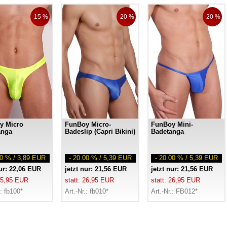
-15 %
-20 %
-20 %
y Micro
FunBoy Micro-
FunBoy Mini-
anga
Badeslip (Capri Bikini)
Badetanga
00 % / 3,89 EUR
- 20.00 % / 5,39 EUR
- 20.00 % / 5,39 EUR
nur: 22,06 EUR
jetzt nur: 21,56 EUR
jetzt nur: 21,56 EUR
 25,95 EUR
statt: 26,95 EUR
statt: 26,95 EUR
.: fb100*
Art.-Nr.: fb010*
Art.-Nr.: FB012*