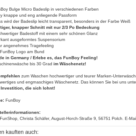
nBoy Bulge Micro Badeslip in verschiedenen Farben
xy knappe und eng anliegende Passform
s wird der Badeslip leicht transparent, besonders in der Farbe Weiß
tiger, knapper Schnitt mit nur 2/3 Po Bedeckung
chwertiger Badestoff mit einem sehr schönen Glanz
rkant ausgeformtes Suspensorium
hr angenehmes Tragefeeling
t FunBoy Logo am Bund
e in Germany / Erlebe es, das FunBoy Feeling!
schinenwäsche bis 30 Grad
im Wäschenetz!
empfehlen
zum Waschen hochwertiger und teurer Marken-Unterwäsche
wertiges und engmaschiges Wäschenetz. Das können Sie bei uns unter 
Investition, die sich lohnt!
e:
FunBoy
tellerinformationen:
FunShop, Christa Schäfer, August-Horch-Straße 9, 56751 Polch. E-Mail.
n kauften auch: