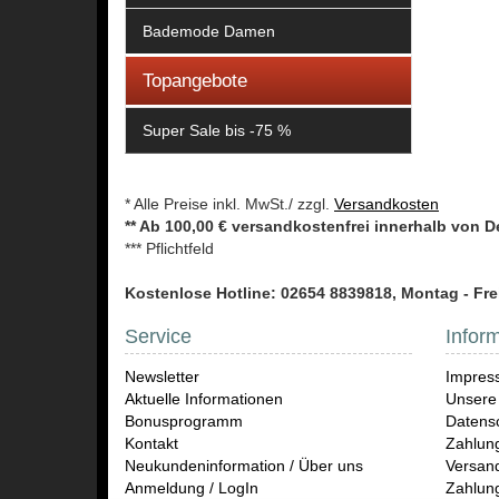
Bademode Damen
Topangebote
Super Sale bis -75 %
* Alle Preise inkl. MwSt./ zzgl.
Versandkosten
** Ab 100,00 € versandkostenfrei innerhalb von 
*** Pflichtfeld
Kostenlose Hotline: 02654 8839818, Montag - Frei
Service
Infor
Newsletter
Impres
Aktuelle Informationen
Unsere
Bonusprogramm
Datensc
Kontakt
Zahlun
Neukundeninformation / Über uns
Versand
Anmeldung / LogIn
Zahlun