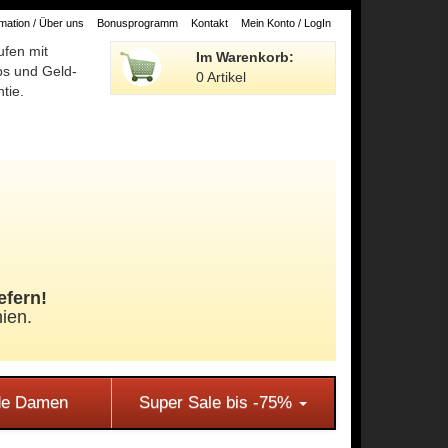
ation / Über uns
Bonusprogramm
Kontakt
Mein Konto / LogIn
ufen mit
Im Warenkorb:
ps und Geld-
0 Artikel
tie.
efern!
ien.
e Damen
Super Sale bis -75%