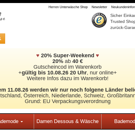
Herren Unterwäsche Shop
Newsletter
Neukundeninform
Sicher Einka
Trusted Sho
zurück-Garan
♥
20% Super-Weekend
♥
20%
ab
40 €
Gutscheincod im Warenkorb
+
gültig bis 10.08.26 20 Uhr
, nur online+
Weitere Infos dazu im Warenkorb!
m 11.08.26 werden wir nur noch folgene Länder beli
tschland, Österreich, Niederlande, Schweiz,
Großbritann
Grund: EU Verpackungsverordnung
Bademode
Damen Dessous & Wäsche
Bademod