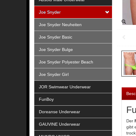
Joe Snyder
Joe Snyder Neuheiten
Joe Snyder Basic
Joe Snyder Bulge
Joe Snyder Polyester Beach
Joe Snyder Girl
JOR Swimwear Underwear
Besc
FunBoy
Fu
Doreanse Underwear
Der
GAUVINE Underwear
gibt 
troc