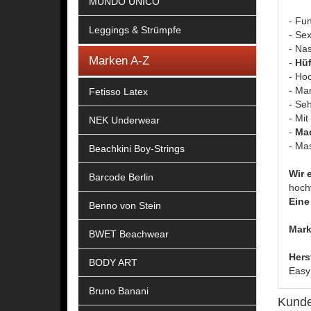
MUNDO UNICO
- Fu
Leggings & Strümpfe
- Se
- Nas
Marken A-Z
-
Hüf
- Ho
- Ma
Fetisso Latex
- Se
- Mi
NEK Underwear
-
Mad
- Ma
Beachkini Boy-Strings
Wir 
Barcode Berlin
hoch
Eine 
Benno von Stein
Mark
BWET Beachwear
Hers
BODY ART
Easy
Bruno Banani
Kunde