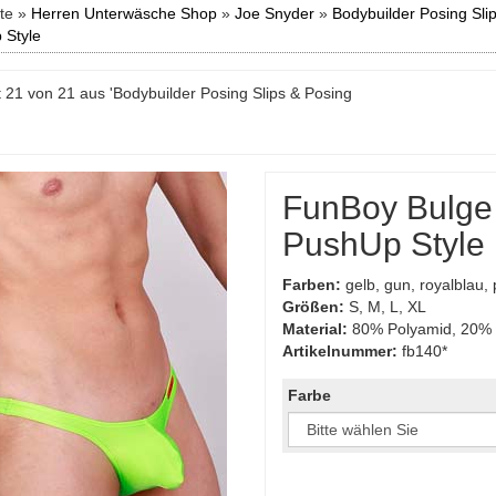
ite »
Herren Unterwäsche Shop
»
Joe Snyder
»
Bodybuilder Posing Sli
 Style
 21 von 21 aus 'Bodybuilder Posing Slips & Posing
FunBoy Bulge 
PushUp Style
Farben:
gelb, gun, royalblau,
Größen:
S, M, L, XL
Material:
80% Polyamid, 20% 
Artikelnummer:
fb140*
Farbe