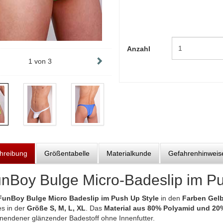
Anzahl
1
von
3
hreibung
Größentabelle
Materialkunde
Gefahrenhinweis
nBoy Bulge Micro-Badeslip im P
FunBoy Bulge Micro Badeslip im Push Up Style
in den
Farben Gelb
es in der
Größe S, M, L, XL
. Das
Material aus 80% Polyamid und 20
knendener glänzender Badestoff ohne Innenfutter.