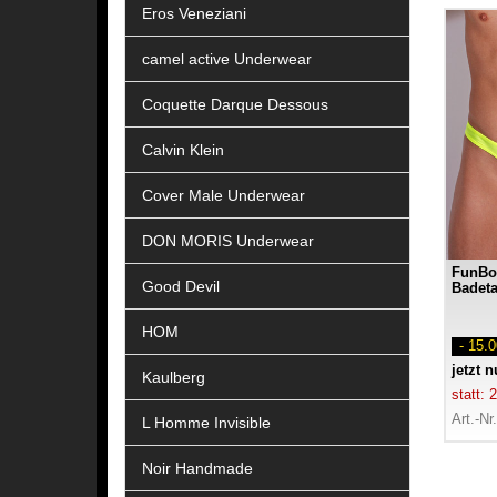
Eros Veneziani
camel active Underwear
Coquette Darque Dessous
Calvin Klein
Cover Male Underwear
DON MORIS Underwear
FunBo
Good Devil
Badet
HOM
- 15.
jetzt 
Kaulberg
statt:
Art.-Nr
L Homme Invisible
Noir Handmade