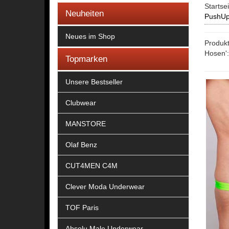
Startse
Neuheiten
PushUp
Neues im Shop
Produkt
Hosen':
Topmarken
Unsere Bestseller
Clubwear
MANSTORE
Olaf Benz
CUT4MEN C4M
Clever Moda Underwear
TOF Paris
Absolu Male Underwear