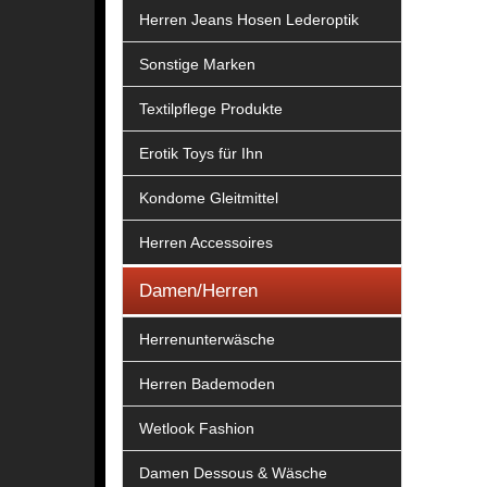
Herren Jeans Hosen Lederoptik
Sonstige Marken
Textilpflege Produkte
Erotik Toys für Ihn
Kondome Gleitmittel
Herren Accessoires
Damen/Herren
Herrenunterwäsche
Herren Bademoden
Wetlook Fashion
Damen Dessous & Wäsche