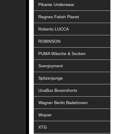
Pikante Underwear
Regnes Fetish Planet
Roberto LUCCA
ROBINSON
PUMA Wäsche & Socken
Svenjoyment
Spitzenjunge
UnaBux Boxershorts
Wagner Berlin Badehosen
Wojoer
XTG