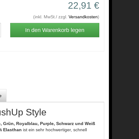
22,91 €
(inkl. MwSt./ zzgl.
Versandkosten
)
e
ushUp Style
, Grün, Royalblau, Purple,
Schwarz und Weiß
% Elasthan
ist ein sehr hochwertiger, schnell