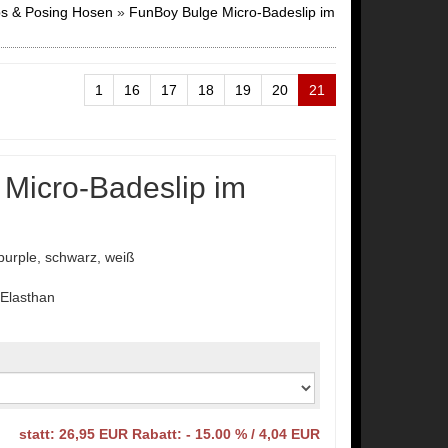
ps & Posing Hosen
»
FunBoy Bulge Micro-Badeslip im
1
16
17
18
19
20
21
Micro-Badeslip im
 purple, schwarz, weiß
Elasthan
statt: 26,95 EUR Rabatt: - 15.00 % / 4,04 EUR