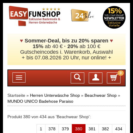
♥
Sommer-Deal, bis zu 20% sparen
♥
15%
ab 40 €
·
20%
ab 100 €
Gutscheincodes i. Warenkorb, Auswahl
+ bis 07.08.2026 20 Uhr, nur online! +
0
Login
Toggle
navigation
Startseite »
Herren Unterwäsche Shop
»
Beachwear Shop
»
MUNDO UNICO Badehose Paraiso
Produkt 380 von 434 aus 'Beachwear Shop':
1
378
379
380
381
382
434