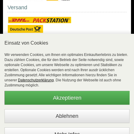
Versand
Einsatz von Cookies
Sicher Einkaufen
Wir verwenden Cookies, um Ihnen ein optimales Einkaufserlebnis zu bieten.
Dazu zählen Cookies, die für den Betrieb der Seite notwendig sind, sowie
Sicher Einkaufen mit
optionale Cookies, um unsere Webseite zu optimieren und Statistiken zu
Trusted Shops und
erstellen. Optionale Cookies werden erst nach Ihrer ausdr ücklichen
Geld-zurück-Garantie.
Zustimmung gesetzt. Alle wichtigen Informationen hierzu finden Sie in
unserer
Datenschutzerklärung
. Die Nutzung der Webseite ist auch ohne
Alle Bestelldaten werden
Zustimmung möglich.
lückenlos verschlüsselt
übertragen.
Akzeptieren
Die Shop-Server sind PCI-zertifiziert.
WEBSALE Shopsystem
- © Alle Rechte vorbehalten |
EasyFunShop - August-Horch-Straße 9 - D-56751 Polch - Tel:
+49 (0)2654 8839818 - Fax: 02654 883 9820 -