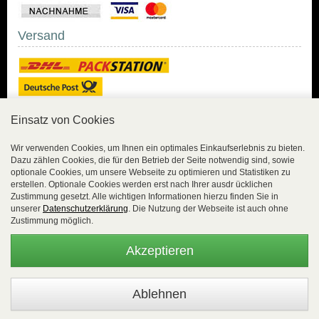
Versand
Einsatz von Cookies
Sicher Einkaufen
Wir verwenden Cookies, um Ihnen ein optimales Einkaufserlebnis zu bieten.
Dazu zählen Cookies, die für den Betrieb der Seite notwendig sind, sowie
Sicher Einkaufen mit
optionale Cookies, um unsere Webseite zu optimieren und Statistiken zu
Trusted Shops und
erstellen. Optionale Cookies werden erst nach Ihrer ausdr ücklichen
Geld-zurück-Garantie.
Zustimmung gesetzt. Alle wichtigen Informationen hierzu finden Sie in
unserer
Datenschutzerklärung
. Die Nutzung der Webseite ist auch ohne
Alle Bestelldaten werden
Zustimmung möglich.
lückenlos verschlüsselt
übertragen.
Akzeptieren
Die Shop-Server sind PCI-zertifiziert.
WEBSALE Shopsystem
- © Alle Rechte vorbehalten |
EasyFunShop - August-Horch-Straße 9 - D-56751 Polch - Tel: