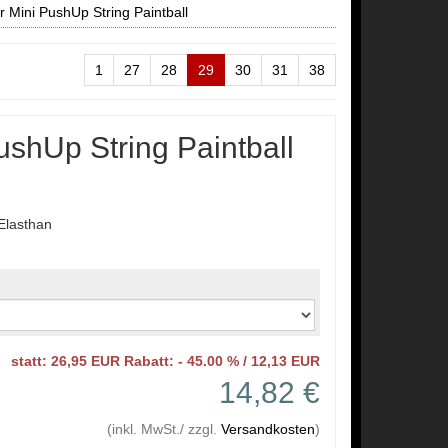
 Mini PushUp String Paintball
1
27
28
29
30
31
38
ushUp String Paintball
Elasthan
statt: 26,95 EUR Rabatt: - 45.00 % / 12,13 EUR
14,82 €
(inkl. MwSt./ zzgl.
Versandkosten
)