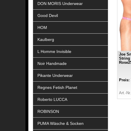
DON MORIS Underwear
Good Devil
HOM
Kaulberg
L Homme Invisible
Joe Sn
String
Rose2
Noir Handmade
Pikante Underwear
Preis:
Regnes Fetish Planet
Art.-Nr
Roberto LUCCA
ROBINSON
PUMA Wäsche & Socken