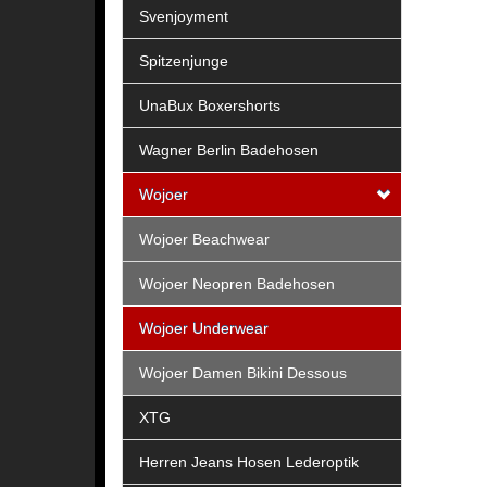
Svenjoyment
Spitzenjunge
UnaBux Boxershorts
Wagner Berlin Badehosen
Wojoer
Wojoer Beachwear
Wojoer Neopren Badehosen
Wojoer Underwear
Wojoer Damen Bikini Dessous
XTG
Herren Jeans Hosen Lederoptik