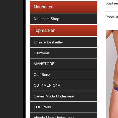
Startse
Neuheiten
Produkt
Neues im Shop
Topmarken
Unsere Bestseller
Clubwear
MANSTORE
Olaf Benz
CUT4MEN C4M
Clever Moda Underwear
TOF Paris
Absolu Male Underwear