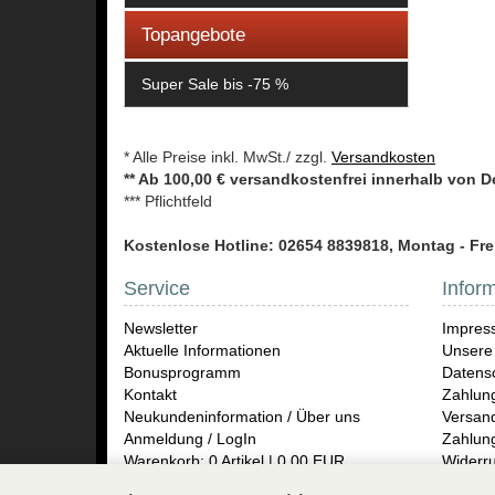
Topangebote
Super Sale bis -75 %
* Alle Preise inkl. MwSt./ zzgl.
Versandkosten
** Ab 100,00 € versandkostenfrei innerhalb von 
*** Pflichtfeld
Kostenlose Hotline: 02654 8839818, Montag - Frei
Service
Infor
Newsletter
Impres
Aktuelle Informationen
Unsere
Bonusprogramm
Datensc
Kontakt
Zahlun
Neukundeninformation / Über uns
Versand
Anmeldung / LogIn
Zahlun
Warenkorb: 0 Artikel | 0,00 EUR
Widerru
Rückse