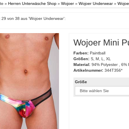
ite »
Herren Unterwäsche Shop
»
Wojoer
»
Wojoer Underwear
»
Wojoer
 29 von 38 aus 'Wojoer Underwear':
Wojoer Mini P
Farben:
Paintball
Größen:
S, M, L, XL
Material:
94% Polyester , 6% 
Artikelnummer:
344T356*
Größe