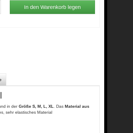
e
l
nd in der
Größe S, M, L, XL
. Das
Material aus
s, sehr elastisches Material