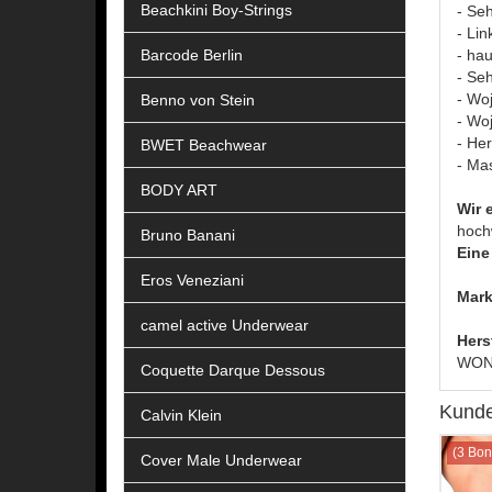
Beachkini Boy-Strings
- Se
- Lin
Barcode Berlin
- ha
- Se
- Wo
Benno von Stein
- Wo
- He
BWET Beachwear
- Ma
BODY ART
Wir 
hoch
Bruno Banani
Eine 
Eros Veneziani
Mark
camel active Underwear
Hers
WONN
Coquette Darque Dessous
Kunde
Calvin Klein
(3 Bon
Cover Male Underwear