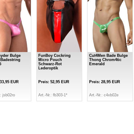
yder Bulge
FunBoy Cockring
Cut4Men Bade Bulge
 Badestring
Micro Pouch
Thong Chrom4tic
5
Schwarz-Rot
Emerald
Lederoptik
 33,95 EUR
Preis: 52,95 EUR
Preis: 28,95 EUR
.: jsb02ro
Art.-Nr.: fb303-1*
Art.-Nr.: c4xb02e