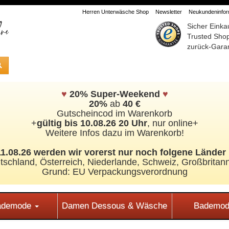
Herren Unterwäsche Shop
Newsletter
Neukundeninform
Sicher Einka
Trusted Sho
zurück-Garan
♥
20% Super-Weekend
♥
20%
ab
40 €
Gutscheincod im Warenkorb
+
gültig bis 10.08.26 20 Uhr
, nur online+
Weitere Infos dazu im Warenkorb!
.08.26 werden wir vorerst nur noch folgene Länder 
tschland, Österreich, Niederlande, Schweiz,
Großbritann
Grund: EU Verpackungsverordnung
Bademode
Damen Dessous & Wäsche
Bademod