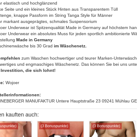
hr elastisch und hochglänzend
ke Seite und ein kleines Stück Hinten aus Transparentem Tüll
utenge, knappe Passform im String Tanga Style für Männer
hr markant ausgeprägtes, schmales Suspensorium
joer Underwear ist Spitzenqualität Made in Germany auf höchstem ha
joer Underwear ein absolutes Muss für jeden sportlich ambitionierte W
rstellung
Made in Germany
schinenwäsche bis 30 Grad
im Wäschenetz.
empfehlen
zum Waschen hochwertiger und teurer Marken-Unterwäsche
wertiges und engmaschiges Wäschenetz. Das können Sie bei uns unter 
Investition, die sich lohnt!
e:
Wojoer
tellerinformationen:
EBERGER MANUFAKTUR Untere Hauptstraße 23 09241 Mühlau GER
n kauften auch:
uspunkte)
(3 Bonuspunkte)
(3 Bonuspunkte)