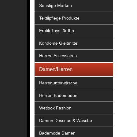
Sonstige Marken
Textilpflege Produkte
Erotik Toys für Ihn
Kondome Gleitmittel
Herren Accessoires
Damen/Herren
Herrenunterwäsche
Herren Bademoden
Wetlook Fashion
Damen Dessous & Wäsche
Bademode Damen