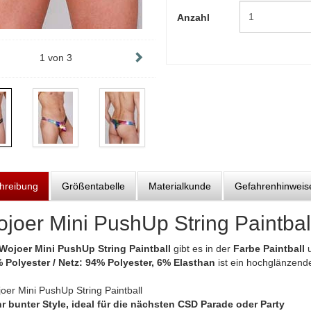
Anzahl
1
von
3
hreibung
Größentabelle
Materialkunde
Gefahrenhinweis
joer Mini PushUp String Paintbal
Wojoer Mini PushUp String Paintball
gibt es in der
Farbe Paintball
u
 Polyester / Netz: 94% Polyester, 6% Elasthan
ist ein hochglänzende
oer Mini PushUp String Paintball
r bunter Style, ideal für die nächsten CSD Parade oder Party