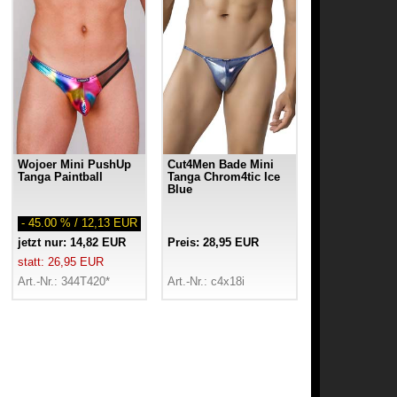
Wojoer Mini PushUp
Cut4Men Bade Mini
Tanga Paintball
Tanga Chrom4tic Ice
Blue
- 45.00 % / 12,13 EUR
jetzt nur: 14,82 EUR
Preis: 28,95 EUR
statt: 26,95 EUR
Art.-Nr.: 344T420*
Art.-Nr.: c4x18i