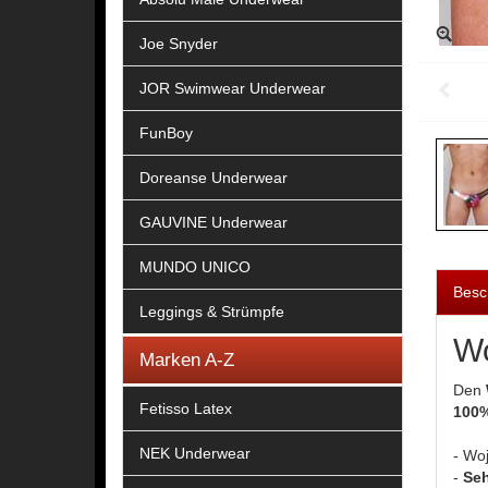
Joe Snyder
JOR Swimwear Underwear
FunBoy
Doreanse Underwear
GAUVINE Underwear
MUNDO UNICO
Besc
Leggings & Strümpfe
Wo
Marken A-Z
Den
Fetisso Latex
100%
NEK Underwear
- Woj
-
Seh