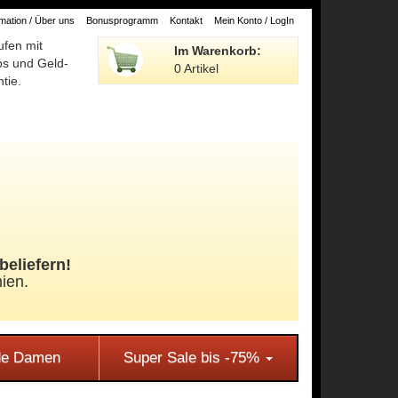
ation / Über uns
Bonusprogramm
Kontakt
Mein Konto / LogIn
ufen mit
Im Warenkorb:
ps und Geld-
0 Artikel
tie.
beliefern!
ien.
e Damen
Super Sale bis -75%