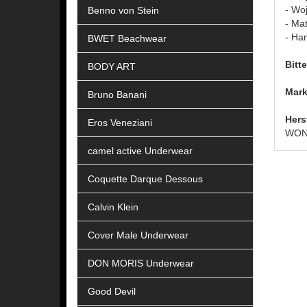
- Wo
Benno von Stein
- Ma
- Ha
BWET Beachwear
Bitt
BODY ART
Mark
Bruno Banani
Hers
Eros Veneziani
WONN
camel active Underwear
Coquette Darque Dessous
Calvin Klein
Cover Male Underwear
DON MORIS Underwear
Good Devil