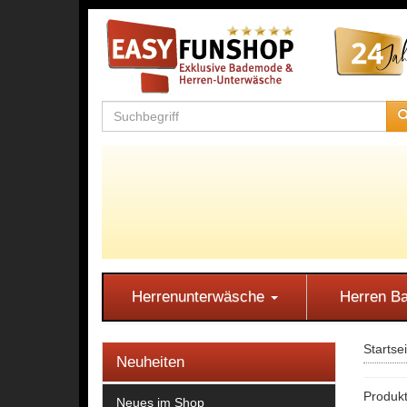
Herrenunterwäsche
Herren 
Startse
Neuheiten
Produkt
Neues im Shop