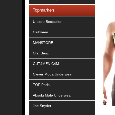
Topmarken
Unsere Bestseller
Clubwear
MANSTORE
Olaf Benz
CUT4MEN C4M
Clever Moda Underwear
TOF Paris
Absolu Male Underwear
Joe Snyder