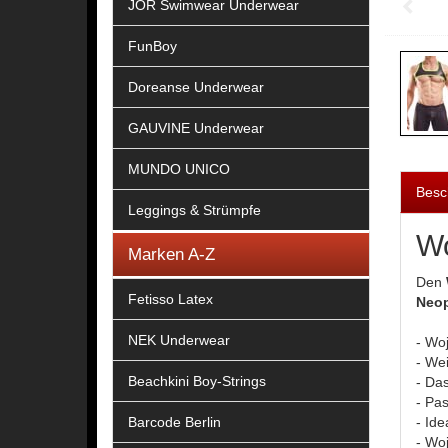
JOR Swimwear Underwear
FunBoy
Doreanse Underwear
GAUVINE Underwear
MUNDO UNICO
Besc
Leggings & Strümpfe
Wo
Marken A-Z
Den
Fetisso Latex
Neop
NEK Underwear
- Wo
- We
Beachkini Boy-Strings
- Da
- Pa
Barcode Berlin
- Ide
- Wo