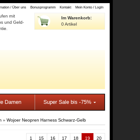
ation / Über uns
Bonusprogramm
Kontakt
Mein Konto / LogIn
ufen mit
Im Warenkorb:
ps und Geld-
0 Artikel
tie.
e Damen
Super Sale bis -75%
n
»
Wojoer Neopren Harness Schwarz-Gelb
1
15
16
17
18
19
20