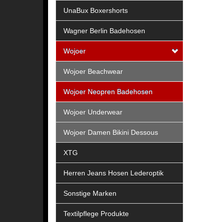
UnaBux Boxershorts
Wagner Berlin Badehosen
Wojoer
Wojoer Beachwear
Wojoer Neopren Badehosen
Wojoer Underwear
Wojoer Damen Bikini Dessous
XTG
Herren Jeans Hosen Lederoptik
Sonstige Marken
Textilpflege Produkte