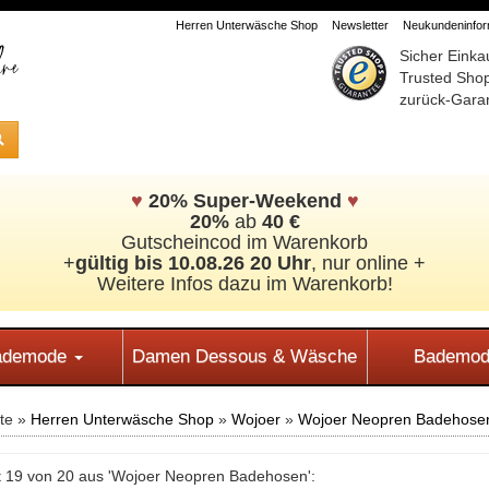
Herren Unterwäsche Shop
Newsletter
Neukundeninform
Sicher Einka
Trusted Sho
zurück-Garan
♥
20% Super-Weekend
♥
20%
ab
40 €
Gutscheincod im Warenkorb
+
gültig bis 10.08.26 20 Uhr
, nur online +
Weitere Infos dazu im Warenkorb!
Bademode
Damen Dessous & Wäsche
Bademod
ite »
Herren Unterwäsche Shop
»
Wojoer
»
Wojoer Neopren Badehose
 19 von 20 aus 'Wojoer Neopren Badehosen':