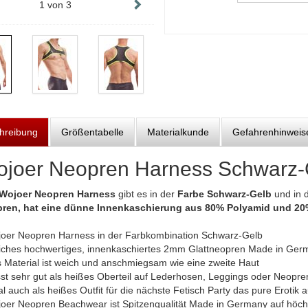
1
von
3
hreibung
Größentabelle
Materialkunde
Gefahrenhinweis
joer Neopren Harness Schwarz-
Wojoer Neopren Harness
gibt es in der
Farbe Schwarz-Gelb
und in 
ren, hat eine dünne Innenkaschierung aus 80% Polyamid und 20
joer Neopren Harness in der Farbkombination Schwarz-Gelb
iches hochwertiges, innenkaschiertes 2mm Glattneopren Made in Ger
s Material ist weich und anschmiegsam wie eine zweite Haut
sst sehr gut als heißes Oberteil auf Lederhosen, Leggings oder Neopr
al auch als heißes Outfit für die nächste Fetisch Party das pure Erotik a
joer Neopren Beachwear ist Spitzenqualität Made in Germany auf höc