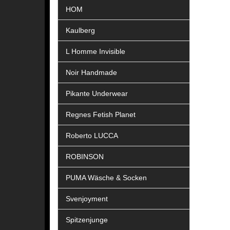
HOM
Kaulberg
L Homme Invisible
Noir Handmade
Pikante Underwear
Regnes Fetish Planet
Roberto LUCCA
ROBINSON
PUMA Wäsche & Socken
Svenjoyment
Spitzenjunge