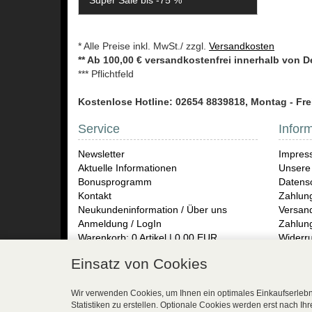
Super Sale bis -75 %
* Alle Preise inkl. MwSt./ zzgl.
Versandkosten
** Ab 100,00 € versandkostenfrei innerhalb von 
*** Pflichtfeld
Kostenlose Hotline: 02654 8839818, Montag - Frei
Service
Infor
Newsletter
Impres
Aktuelle Informationen
Unsere
Bonusprogramm
Datensc
Kontakt
Zahlun
Neukundeninformation / Über uns
Versand
Anmeldung / LogIn
Zahlun
Warenkorb: 0 Artikel | 0,00 EUR
Widerru
Rückse
Einsatz von Cookies
Wojoer
Herren
Presse
Wir verwenden Cookies, um Ihnen ein optimales Einkaufserlebni
Statistiken zu erstellen. Optionale Cookies werden erst nach Ih