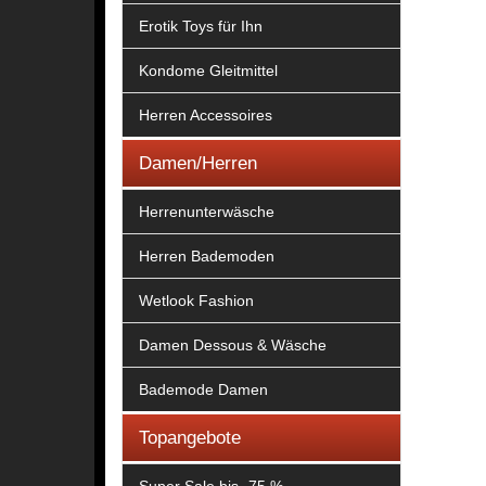
Erotik Toys für Ihn
Kondome Gleitmittel
Herren Accessoires
Damen/Herren
Herrenunterwäsche
Herren Bademoden
Wetlook Fashion
Damen Dessous & Wäsche
Bademode Damen
Topangebote