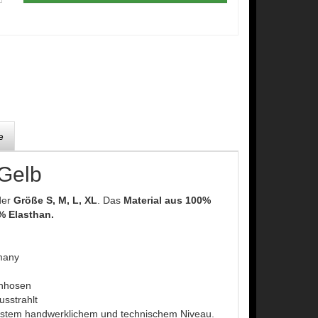
e
Gelb
der
Größe S, M, L, XL
. Das
Material aus 100%
% Elasthan.
many
enhosen
usstrahlt
hstem handwerklichem und technischem Niveau.