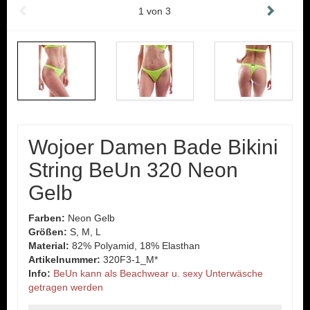
1
von
3
Wojoer Damen Bade Bikini
String BeUn 320 Neon
Gelb
Farben:
Neon Gelb
Größen:
S, M, L
Material:
82% Polyamid, 18% Elasthan
Artikelnummer:
320F3-1_M*
Info:
BeUn kann als Beachwear u. sexy Unterwäsche
getragen werden