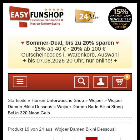
♥
Sommer-Deal, bis zu 20% sparen
♥
15%
ab 40 €
·
20%
ab 100 €
Gutscheincodes i. Warenkorb, Auswahl
+ bis 07.08.2026 20 Uhr, nur online! +
0
Login
Toggle
navigation
Startseite »
Herren Unterwäsche Shop
»
Wojoer
»
Wojoer
Damen Bikini Dessous
»
Wojoer Damen Bade Bikini String
BeUn 320 Neon Gelb
Produkt 19 von 24 aus 'Wojoer Damen Bikini Dessous':