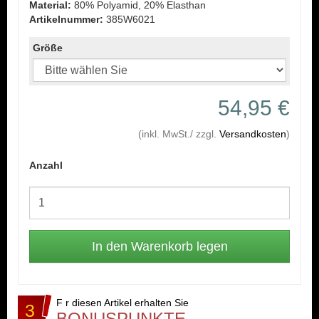
Material:
80% Polyamid, 20% Elasthan
Artikelnummer:
385W6021
Größe
54,95 €
(inkl. MwSt./ zzgl.
Versandkosten
)
Anzahl
F r diesen Artikel erhalten Sie
3
BONUSPUNKTE