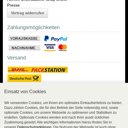
Presse
Vertrag widerrufen
Zahlungsmöglichkeiten
Versand
Einsatz von Cookies
Sicher Einkaufen
Wir verwenden Cookies, um Ihnen ein optimales Einkaufserlebnis zu bieten.
Dazu zählen Cookies, die für den Betrieb der Seite notwendig sind, sowie
Sicher Einkaufen mit
optionale Cookies, um unsere Webseite zu optimieren und Statistiken zu
Trusted Shops und
erstellen. Optionale Cookies werden erst nach Ihrer ausdr ücklichen
Geld-zurück-Garantie.
Zustimmung gesetzt. Alle wichtigen Informationen hierzu finden Sie in
unserer
Datenschutzerklärung
. Die Nutzung der Webseite ist auch ohne