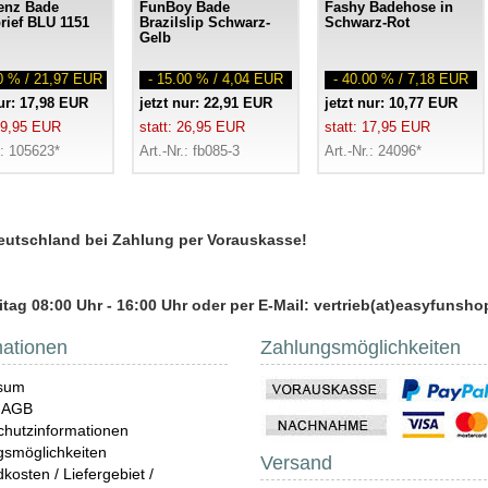
enz Bade
FunBoy Bade
Fashy Badehose in
rief BLU 1151
Brazilslip Schwarz-
Schwarz-Rot
Gelb
00 % / 21,97 EUR
- 15.00 % / 4,04 EUR
- 40.00 % / 7,18 EUR
nur: 17,98 EUR
jetzt nur: 22,91 EUR
jetzt nur: 10,77 EUR
 39,95 EUR
statt: 26,95 EUR
statt: 17,95 EUR
.: 105623*
Art.-Nr.: fb085-3
Art.-Nr.: 24096*
Deutschland bei Zahlung per Vorauskasse!
tag 08:00 Uhr - 16:00 Uhr oder per E-Mail: vertrieb(at)easyfunsho
mationen
Zahlungsmöglichkeiten
sum
 AGB
hutzinformationen
gsmöglichkeiten
Versand
kosten / Liefergebiet /