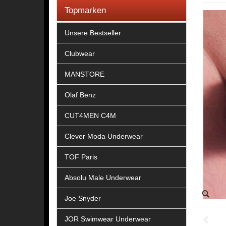
Topmarken
Unsere Bestseller
Clubwear
MANSTORE
Olaf Benz
CUT4MEN C4M
Clever Moda Underwear
TOF Paris
Absolu Male Underwear
Joe Snyder
JOR Swimwear Underwear