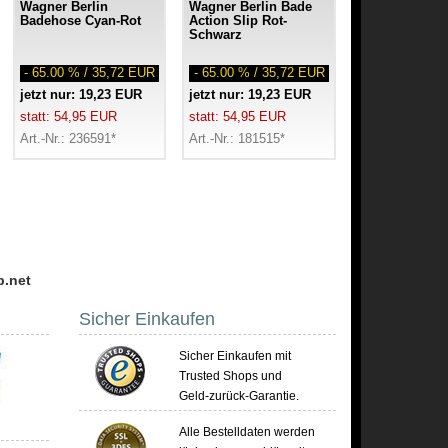
Wagner Berlin
Wagner Berlin Bade
Badehose Cyan-Rot
Action Slip Rot-
Schwarz
- 65.00 % / 35,72 EUR
- 65.00 % / 35,72 EUR
jetzt nur: 19,23 EUR
jetzt nur: 19,23 EUR
statt: 54,95 EUR
statt: 54,95 EUR
Art.-Nr.: 236591*
Art.-Nr.: 181515*
p.net
Sicher Einkaufen
Sicher Einkaufen mit
Trusted Shops und
Geld-zurück-Garantie.
Alle Bestelldaten werden