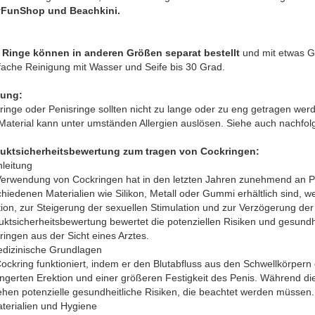
FunShop und Beachkini.
 Ringe können in anderen Größen separat bestellt
und mit etwas G
nfache Reinigung mit Wasser und Seife bis 30 Grad.
ung:
ringe oder Penisringe sollten nicht zu lange oder zu eng getragen wer
Material kann unter umständen Allergien auslösen. Siehe auch nachfol
uktsicherheitsbewertung zum tragen von Cockringen:
nleitung
Verwendung von Cockringen hat in den letzten Jahren zunehmend an Po
hiedenen Materialien wie Silikon, Metall oder Gummi erhältlich sind, 
ion, zur Steigerung der sexuellen Stimulation und zur Verzögerung der
uktsicherheitsbewertung bewertet die potenziellen Risiken und gesund
ingen aus der Sicht eines Arztes.
edizinische Grundlagen
ockring funktioniert, indem er den Blutabfluss aus den Schwellkörpern 
ngerten Erektion und einer größeren Festigkeit des Penis. Während dies
ehen potenzielle gesundheitliche Risiken, die beachtet werden müssen.
aterialien und Hygiene