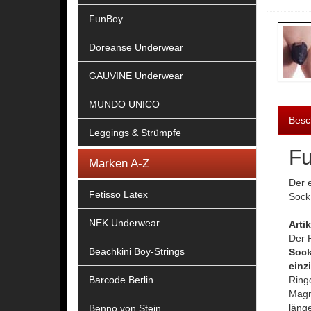
FunBoy
Doreanse Underwear
GAUVINE Underwear
MUNDO UNICO
Besc
Leggings & Strümpfe
Fu
Marken A-Z
Der 
Fetisso Latex
Sock
NEK Underwear
Arti
Der 
Beachkini Boy-Strings
Soc
einz
Barcode Berlin
Ring
Magn
läng
Benno von Stein