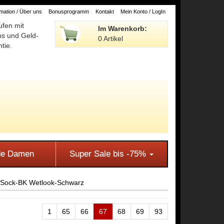
ation / Über uns
Bonusprogramm
Kontakt
Mein Konto / LogIn
ufen mit
Im Warenkorb:
ps und Geld-
0 Artikel
tie.
e Damen
Super Sale bis -75%
-Sock-BK Wetlook-Schwarz
1
65
66
67
68
69
93