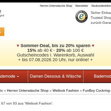
Herren Unterwäsche Shop
Newsletter
Neukundeninform
Sicher Einka
Trusted Sho
zurück-Garan
♥
Sommer-Deal, bis zu 20% sparen
♥
15%
ab 40 €
·
20%
ab 100 €
Gutscheincodes i. Warenkorb, Auswahl
+ bis 07.08.2026 20 Uhr, nur online! +
Bademode
Damen Dessous & Wäsche
Bademod
ite »
Herren Unterwäsche Shop
»
Wetlook Fashion
»
FunBoy Cockring
 67 von 93 aus 'Wetlook Fashion':