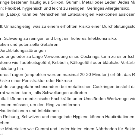
inge bestehen häufig aus Silikon, Gummi, Metall oder Leder. Jedes Mat
on: Flexibel, hygienisch und leicht zu reinigen. Geringes Allergierisiko.
i (Latex): Kann bei Menschen mit Latexallergien Reaktionen auslösen
ll: Unnachgiebig, was zu einem erhöhten Risiko einer Durchblutungsstö
: Schwierig zu reinigen und birgt ein höheres Infektionsrisiko.
siken und potenzielle Gefahren
 Durchblutungsstörungen
 zu enge oder zu lange Verwendung eines Cockrings kann zu einer Isch
tome wie Taubheitsgefühl, Kribbeln, Kältegefühl oder bläuliche Verfär
hblutung hin.
eres Tragen (empfohlen werden maximal 20-30 Minuten) erhöht das R
isiko einer Penisfraktur oder Nekrose.
 VerletzungsgefahrInsbesondere bei metallischen Cockringen besteht d
rnt werden kann, falls Schwellungen auftreten.
otfall können medizinische Fachkräfte unter Umständen Werkzeuge wie 
enden müssen, um den Ring zu entfernen.
Hautirritationen und Infektionen
h Reibung, Schwitzen und mangelnde Hygiene können Hautirritationen,
tehen.
se Materialien wie Gummi und Leder bieten einen Nährboden für Bakter
t.