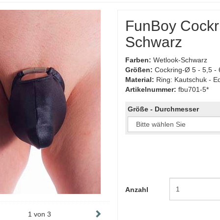
FunBoy Cockr
Schwarz
Farben:
Wetlook-Schwarz
Größen:
Cockring-Ø 5 - 5,5 -
Material:
Ring: Kautschuk - E
Artikelnummer:
fbu701-5*
Größe - Durchmesser
Anzahl
1
von
3