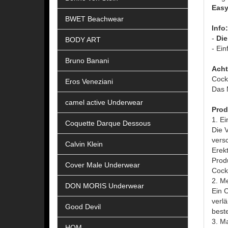
Easy
BWET Beachwear
Info:
-
Die
BODY ART
- Ei
Bruno Banani
Acht
Cock
Eros Veneziani
Das 
camel active Underwear
Prod
1. Ei
Coquette Darque Dessous
Die 
versc
Calvin Klein
Erekt
Prod
Cover Male Underwear
Cockr
2. M
DON MORIS Underwear
Ein C
verlä
Good Devil
best
3. M
HOM