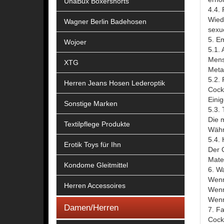
UnaBux Boxershorts
4.4.
Wied
Wagner Berlin Badehosen
sexu
5. E
Wojoer
5.1. 
Mensc
XTG
Metal
5.2.
Herren Jeans Hosen Lederoptik
Cockr
Einig
Sonstige Marken
5.3.
Die 
Textilpflege Produkte
Währ
5.4.
Erotik Toys für Ihn
Der C
Mate
Kondome Gleitmittel
6. Wa
Wenn
Herren Accessoires
Wenn 
Wenn
Damen/Herren
7. Fa
Cock