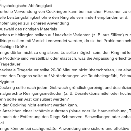
 Psychologische Abhängigkeit
erholte Verwendung von Cockringen kann bei manchen Personen zu ein
elle Leistungsfähigkeit ohne den Ring als vermindert empfunden wird.
mpfehlungen zur sicheren Anwendung
Auswahl des richtigen Materials
hen mit Allergien sollten auf latexfreie Varianten (z. B. aus Silikon) zu
lringe sollten mit Vorsicht verwendet werden, da sie bei Problemen sc
 Richtige Größe
inge dürfen nicht zu eng sitzen. Es sollte möglich sein, den Ring mit l
e Produkte sind verstellbar oder elastisch, was die Anpassung erleichte
 Tragedauer
maximale Tragedauer sollte 20-30 Minuten nicht überschreiten, um ein
end des Tragens sollte auf Veränderungen wie Taubheitsgefühl, Schm
 Hygiene
ockring sollte nach jedem Gebrauch gründlich gereinigt und desinfizie
rialgerechte Reinigungsmethoden (z. B. Desinfektionsmittel oder koche
nn sollte ein Arzt konsultiert werden?
 der Cockring nicht entfernt werden kann.
Anzeichen einer Ischämie auftreten (blaue oder lila Hautverfärbung, T
 nach der Entfernung des Rings Schmerzen, Schwellungen oder anhal
zit
ringe können bei sachgemäßer Anwendung eine sichere und effektive Mög