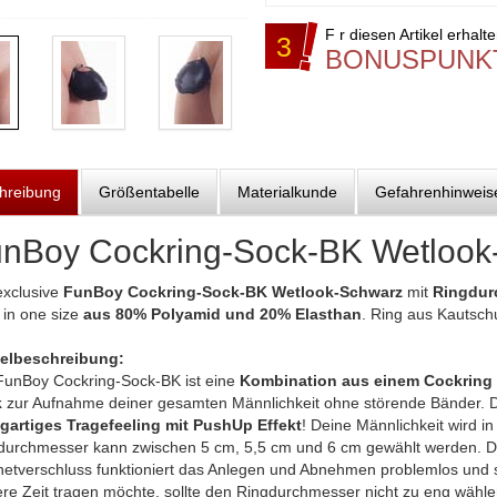
F r diesen Artikel erhalt
3
BONUSPUNK
hreibung
Größentabelle
Materialkunde
Gefahrenhinweis
nBoy Cockring-Sock-BK Wetlook
exclusive
FunBoy Cockring-Sock-BK Wetlook-Schwarz
mit
Ringdurc
 in one size
aus 80% Polyamid und 20% Elasthan
. Ring aus Kautsc
kelbeschreibung:
FunBoy Cockring-Sock-BK ist eine
Kombination aus einem Cockring /
k
zur Aufnahme deiner gesamten Männlichkeit ohne störende Bänder. 
igartiges Tragefeeling mit PushUp Effekt
! Deine Männlichkeit wird in
durchmesser kann zwischen 5 cm, 5,5 cm und 6 cm gewählt werden. D
etverschluss funktioniert das Anlegen und Abnehmen problemlos und
ere Zeit tragen möchte, sollte den Ringdurchmesser nicht zu eng wähl