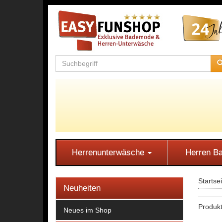
Herrenunterwäsche
Herren 
Startse
Neuheiten
Produkt
Neues im Shop