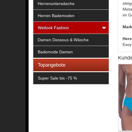
steig
Herrenunterwäsche
Meta
im Ge
Herren Bademoden
Mark
Wetlook Fashion
Hers
Damen Dessous & Wäsche
Easy
Bademode Damen
Kunde
Topangebote
Super Sale bis -75 %