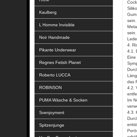
Cockr
Silik
Kaulberg
Gumm
sein.
L Homme Invisible
Meta
sein.
Noir Handmade
Leder
4. Ri
Pikante Underwear
4.1.
Eine
Regnes Fetish Planet
Symp
Durc
Roberto LUCCA
Läng
das R
ROBINSON
4.2.
entfe
PUMA Wäsche & Socken
Im N
verw
4.3. 
Svenjoyment
Durc
ents
Spitzenjunge
Porö
erhöh