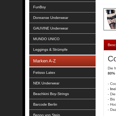
FunBoy
Doreanse Underwear
GAUVINE Underwear
MUNDO UNICO
Besc
Leggings & Strümpfe
Co
Marken A-Z
Die 
Fetisso Latex
80% 
NEK Underwear
- Co
-
Inc
Beachkini Boy-Strings
- Di
- Bi
Barcode Berlin
- Ho
- Da
Benno von Stein