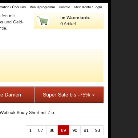
ation / Über uns
Bonusprogramm
Kontakt
Mein Konto / LogIn
ufen mit
Im Warenkorb:
ps und Geld-
0 Artikel
tie.
e Damen
Super Sale bis -75%
etlook Booty Short mit Zip
1
87
88
89
90
91
93