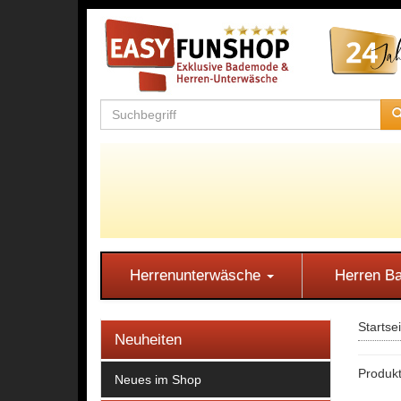
Herrenunterwäsche
Herren 
Startse
Neuheiten
Produkt
Neues im Shop