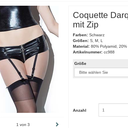
Coquette Darq
mit Zip
Farben:
Schwarz
Größen:
S, M, L
Material:
80% Polyamid, 20% 
Artikelnummer:
cc988
Größe
Anzahl
1
von
3