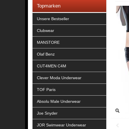
Topmarken
Unsere Bestseller
Clubwear
MANSTORE
Olaf Benz
CUT4MEN C4M
Clever Moda Underwear
TOF Paris
Absolu Male Underwear
Joe Snyder
JOR Swimwear Underwear