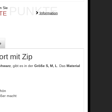
PUNKTE
en Sie
TE
Information
e
rt mit Zip
chwarz
, gibt es in der
Größe S, M, L
. Das
Material
chön
ißer macht