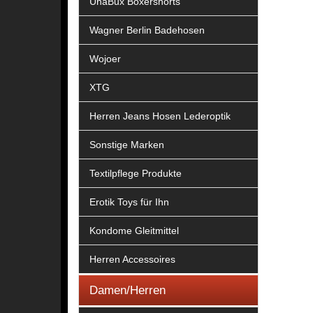
UnaBux Boxershorts
Wagner Berlin Badehosen
Wojoer
XTG
Herren Jeans Hosen Lederoptik
Sonstige Marken
Textilpflege Produkte
Erotik Toys für Ihn
Kondome Gleitmittel
Herren Accessoires
Damen/Herren