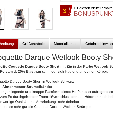
F r diesen Artikel erhalt
3
BONUSPUNK
hreibung
Größentabelle
Materialkunde
Gefahrenhinweis
quette Darque Wetlook Booty Sho
heiße
Coquette Darque Booty Short mit Zip
in der
Farbe Wetlook-S
Polyamid, 20% Elasthan
schmiegt sich Hauteng an deinen Körper.
quette Darque Booty Short in Wetlook-Schwarz
l. Abnehmbarer Strumpfbänder
e enganliegende und knappe Passform dieset HotPants ist aufregend s
s zum Po durchgehender Frontreißverschluss der das Höschen noch he
chwertige Qualität und Verarbeitung, sehr dehnbar
zu passe sehr gut die Coquette Darque Wetlook-Strümpfe