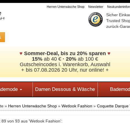
Herren Unterwäsche Shop
Newsletter
Neukundeninform
Sicher Einka
Trusted Sho
zurück-Garan
♥
Sommer-Deal, bis zu 20% sparen
♥
15%
ab 40 €
·
20%
ab 100 €
Gutscheincodes i. Warenkorb, Auswahl
+ bis 07.08.2026 20 Uhr, nur online! +
Bademode
Damen Dessous & Wäsche
Bademod
ite »
Herren Unterwäsche Shop
»
Wetlook Fashion
»
Coquette Darque W
 89 von 93 aus 'Wetlook Fashion':