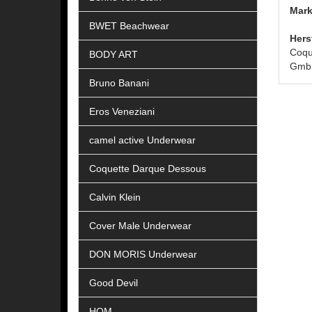
Mark
BWET Beachwear
Hers
Coqu
BODY ART
GmbH
Bruno Banani
Eros Veneziani
camel active Underwear
Coquette Darque Dessous
Calvin Klein
Cover Male Underwear
DON MORIS Underwear
Good Devil
HOM