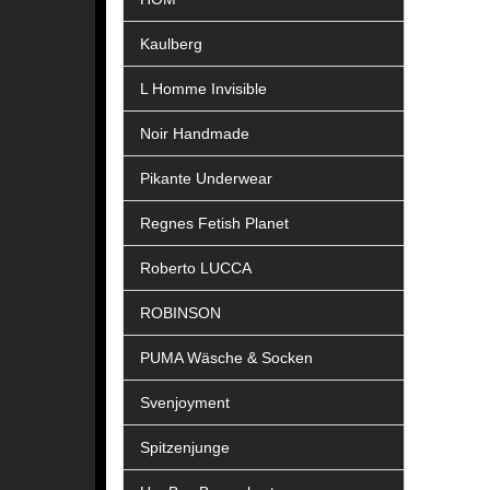
Kaulberg
L Homme Invisible
Noir Handmade
Pikante Underwear
Regnes Fetish Planet
Roberto LUCCA
ROBINSON
PUMA Wäsche & Socken
Svenjoyment
Spitzenjunge