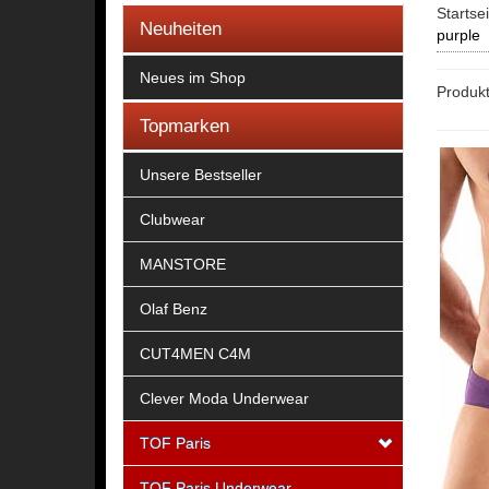
Startse
Neuheiten
purple
Neues im Shop
Produkt
Topmarken
Unsere Bestseller
Clubwear
MANSTORE
Olaf Benz
CUT4MEN C4M
Clever Moda Underwear
TOF Paris
TOF Paris Underwear