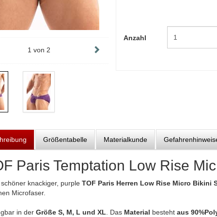
Anzahl
1
von
2
hreibung
Größentabelle
Materialkunde
Gefahrenhinweis
F Paris Temptation Low Rise Micro
 schöner knackiger, purple
TOF Paris Herren Low Rise Micro Bikini S
hen Microfaser.
ügbar in der
Größe S, M, L und XL
. Das
Material
besteht
aus 90%Poly