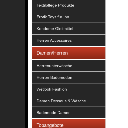
Textilpflege Produkte
Erotik Toys für Ihn
Kondome Gleitmittel
Herren Accessoires
Damen/Herren
Herrenunterwäsche
Herren Bademoden
Wetlook Fashion
Damen Dessous & Wäsche
Bademode Damen
Topangebote