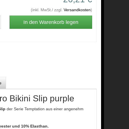
(inkl. MwSt./ zzgl.
Versandkosten
)
e
 Bikini Slip purple
lip
der Serie Temptation aus einer angenehm
ester und 10% Elasthan.