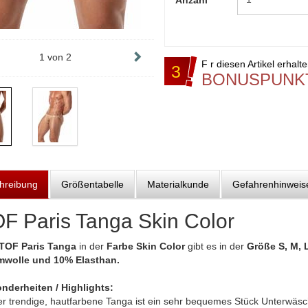
Anzahl
1
von
2
F r diesen Artikel erhalt
3
BONUSPUNK
hreibung
Größentabelle
Materialkunde
Gefahrenhinweis
F Paris Tanga Skin Color
TOF Paris Tanga
in der
Farbe Skin Color
gibt es in der
Größe S, M, 
wolle und 10% Elasthan.
nderheiten / Highlights:
er trendige, hautfarbene Tanga ist ein sehr bequemes Stück Unterwäs