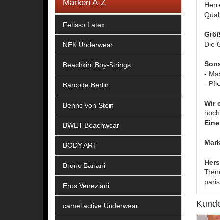
Marken A-Z
Herre
Qual
Fetisso Latex
Größ
Die G
NEK Underwear
Sons
Beachkini Boy-Strings
- Ma
- Pfl
Barcode Berlin
Wir 
Benno von Stein
hoch
Eine 
BWET Beachwear
Mark
BODY ART
Hers
Bruno Banani
Tren
pari
Eros Veneziani
Kunde
camel active Underwear