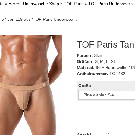
ite »
Herren Unterwäsche Shop
»
TOF Paris
»
TOF Paris Underwear
»
 57 von 119 aus 'TOF Paris Underwear':
TOF Paris Tan
Farben:
Skin
Größen:
S, M, L, XL
Material:
90% Baumwolle, 10%
Artikelnummer:
TOF462
Größe