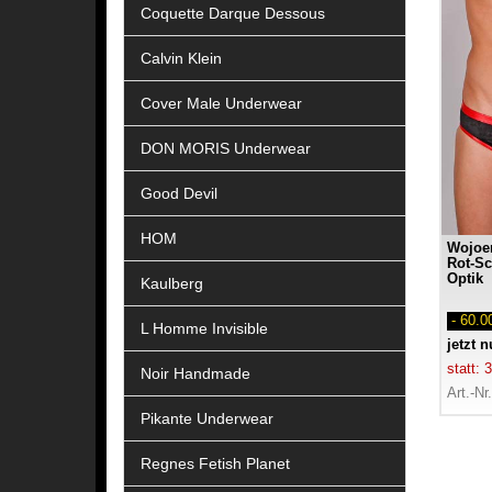
Coquette Darque Dessous
Calvin Klein
Cover Male Underwear
DON MORIS Underwear
Good Devil
HOM
Wojoer
Rot-Sc
Optik
Kaulberg
- 60.
L Homme Invisible
jetzt 
statt:
Noir Handmade
Art.-Nr
Pikante Underwear
Regnes Fetish Planet