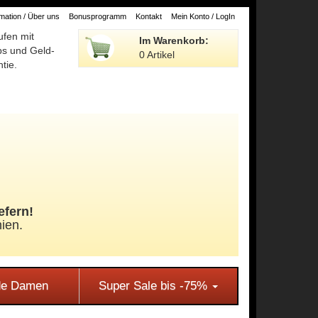
ation / Über uns
Bonusprogramm
Kontakt
Mein Konto / LogIn
ufen mit
Im Warenkorb:
ps und Geld-
0 Artikel
tie.
efern!
ien.
e Damen
Super Sale bis -75%