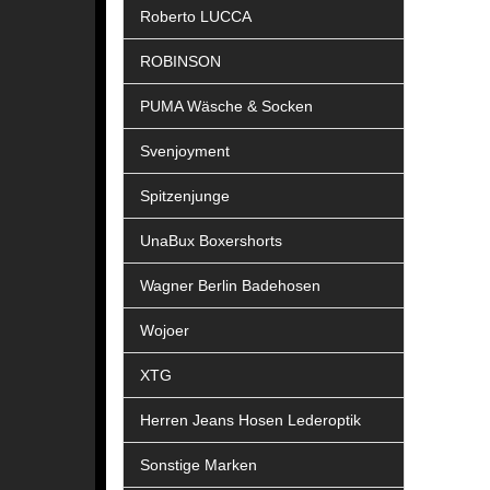
Roberto LUCCA
ROBINSON
PUMA Wäsche & Socken
Svenjoyment
Spitzenjunge
UnaBux Boxershorts
Wagner Berlin Badehosen
Wojoer
XTG
Herren Jeans Hosen Lederoptik
Sonstige Marken