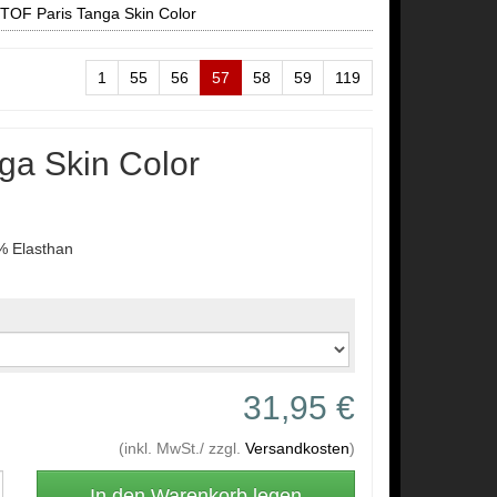
TOF Paris Tanga Skin Color
1
55
56
57
58
59
119
ga Skin Color
 Elasthan
31,95 €
(inkl. MwSt./ zzgl.
Versandkosten
)