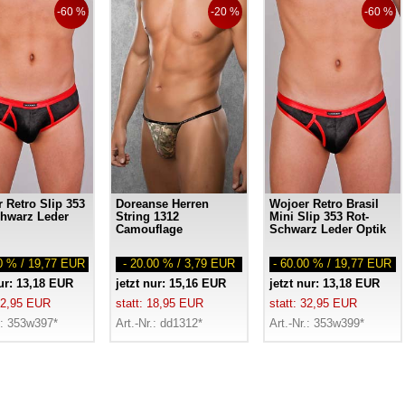
-60 %
-20 %
-60 %
 Retro Slip 353
Doreanse Herren
Wojoer Retro Brasil
hwarz Leder
String 1312
Mini Slip 353 Rot-
Camouflage
Schwarz Leder Optik
00 % / 19,77 EUR
- 20.00 % / 3,79 EUR
- 60.00 % / 19,77 EUR
nur: 13,18 EUR
jetzt nur: 15,16 EUR
jetzt nur: 13,18 EUR
 32,95 EUR
statt: 18,95 EUR
statt: 32,95 EUR
.: 353w397*
Art.-Nr.: dd1312*
Art.-Nr.: 353w399*