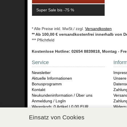
Super Sale bis -75 %
* Alle Preise inkl. MwSt./ zzgl.
Versandkosten
** Ab 100,00 € versandkostenfrei innerhalb von 
*** Pflichtfeld
Kostenlose Hotline: 02654 8839818, Montag - Frei
Service
Infor
Newsletter
Impres
Aktuelle Informationen
Unsere
Bonusprogramm
Datensc
Kontakt
Zahlun
Neukundeninformation / Über uns
Versand
Anmeldung / LogIn
Zahlun
Warenkorb: 0 Artikel | 0,00 EUR
Widerru
Rückse
Einsatz von Cookies
TOF Pa
Herren