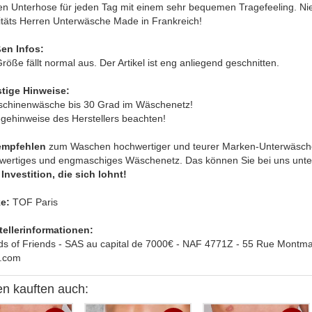
n Unterhose für jeden Tag mit einem sehr bequemen Tragefeeling. Niedr
itäts Herren Unterwäsche Made in Frankreich!
en Infos:
röße fällt normal aus. Der Artikel ist eng anliegend geschnitten.
tige Hinweise:
schinenwäsche bis 30 Grad im Wäschenetz!
egehinweise des Herstellers beachten!
empfehlen
zum Waschen hochwertiger und teurer Marken-Unterwäsche
wertiges und engmaschiges Wäschenetz. Das können Sie bei uns unte
Investition, die sich lohnt!
e:
TOF Paris
tellerinformationen:
ds of Friends - SAS au capital de 7000€ - NAF 4771Z - 55 Rue Montmar
s.com
n kauften auch: