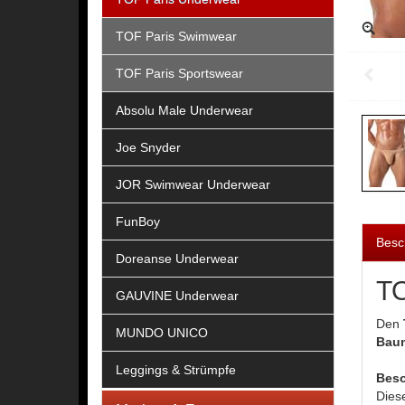
TOF Paris Swimwear
TOF Paris Sportswear
Absolu Male Underwear
Joe Snyder
JOR Swimwear Underwear
FunBoy
Besc
Doreanse Underwear
TO
GAUVINE Underwear
Den
MUNDO UNICO
Baum
Leggings & Strümpfe
Beso
Dies