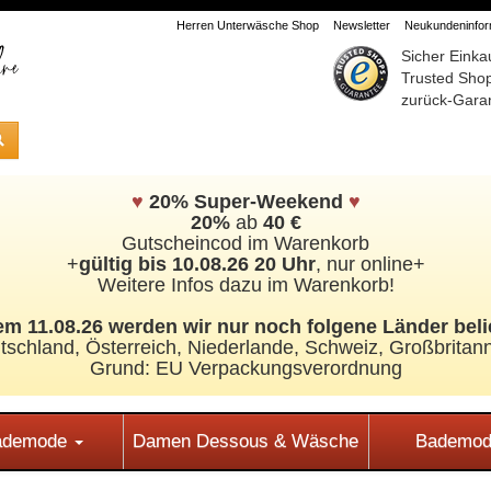
Herren Unterwäsche Shop
Newsletter
Neukundeninform
Sicher Einka
Trusted Sho
zurück-Garan
♥
20% Super-Weekend
♥
20%
ab
40 €
Gutscheincod im Warenkorb
+
gültig bis 10.08.26 20 Uhr
, nur online+
Weitere Infos dazu im Warenkorb!
m 11.08.26 werden wir nur noch folgene Länder beli
tschland, Österreich, Niederlande, Schweiz,
Großbritann
Grund: EU Verpackungsverordnung
Bademode
Damen Dessous & Wäsche
Bademod