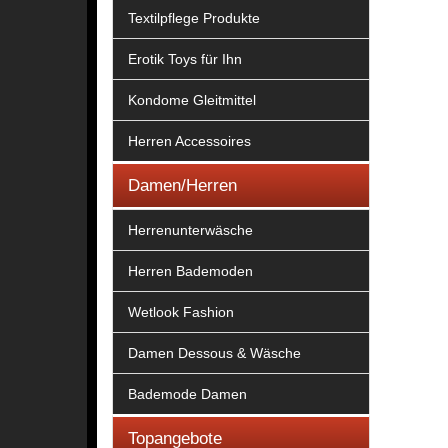
Textilpflege Produkte
Erotik Toys für Ihn
Kondome Gleitmittel
Herren Accessoires
Damen/Herren
Herrenunterwäsche
Herren Bademoden
Wetlook Fashion
Damen Dessous & Wäsche
Bademode Damen
Topangebote