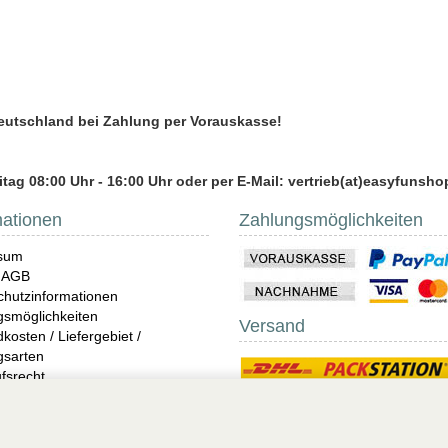
Deutschland bei Zahlung per Vorauskasse!
tag 08:00 Uhr - 16:00 Uhr oder per E-Mail: vertrieb(at)easyfunsho
mationen
Zahlungsmöglichkeiten
sum
 AGB
hutzinformationen
gsmöglichkeiten
Versand
kosten / Liefergebiet /
gsarten
fsrecht
ndungen
ris
 Unterwäsche Shop online