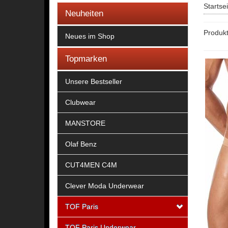
Startse
Neuheiten
Produkt
Neues im Shop
Topmarken
Unsere Bestseller
Clubwear
MANSTORE
Olaf Benz
CUT4MEN C4M
Clever Moda Underwear
TOF Paris
TOF Paris Underwear