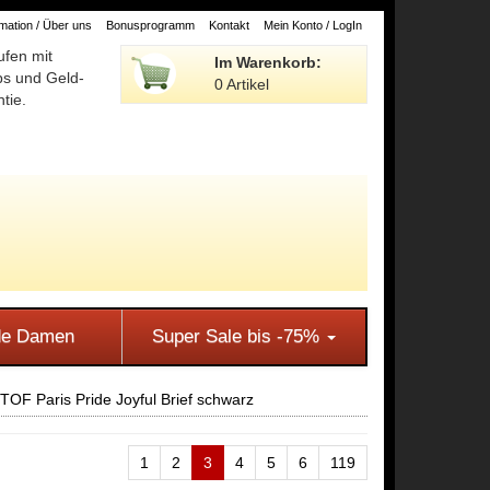
ation / Über uns
Bonusprogramm
Kontakt
Mein Konto / LogIn
ufen mit
Im Warenkorb:
ps und Geld-
0 Artikel
tie.
e Damen
Super Sale bis -75%
TOF Paris Pride Joyful Brief schwarz
1
2
3
4
5
6
119