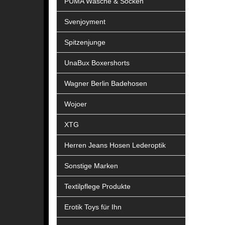
PUMA Wäsche & Socken
Svenjoyment
Spitzenjunge
UnaBux Boxershorts
Wagner Berlin Badehosen
Wojoer
XTG
Herren Jeans Hosen Lederoptik
Sonstige Marken
Textilpflege Produkte
Erotik Toys für Ihn