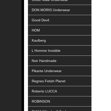
DON MORIS Underwear
Good Devil
HOM
Kaulberg
L Homme Invisible
Noir Handmade
Pikante Underwear
Regnes Fetish Planet
Roberto LUCCA
ROBINSON