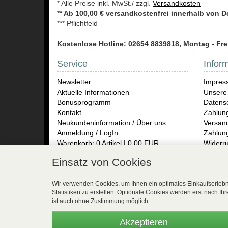
* Alle Preise inkl. MwSt./ zzgl.
Versandkosten
** Ab 100,00 € versandkostenfrei innerhalb von 
*** Pflichtfeld
Kostenlose Hotline: 02654 8839818, Montag - Frei
Service
Infor
Newsletter
Impres
Aktuelle Informationen
Unsere
Bonusprogramm
Datensc
Kontakt
Zahlun
Neukundeninformation / Über uns
Versand
Anmeldung / LogIn
Zahlun
Warenkorb: 0 Artikel | 0,00 EUR
Widerru
Rückse
Einsatz von Cookies
TOF Pa
Herren
Presse
Wir verwenden Cookies, um Ihnen ein optimales Einkaufserlebni
Statistiken zu erstellen. Optionale Cookies werden erst nach Ih
Vertr
ist auch ohne Zustimmung möglich.
WEBSALE Shopsystem
- © Alle Rechte vorbehalten 
Akzeptieren