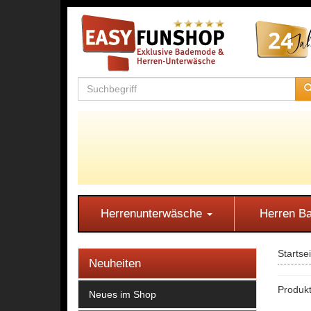
Herrenunterwäsche
Herren 
Startse
Neuheiten
Produkt
Neues im Shop