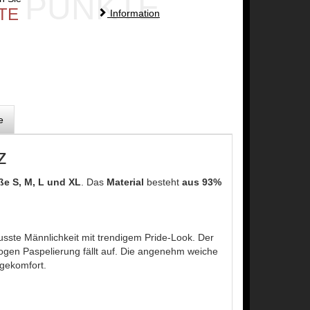
PUNKTE
TE
Information
e
z
ße S, M, L und XL
. Das
Material
besteht
aus 93%
usste Männlichkeit mit trendigem Pride-Look. Der
en Paspelierung fällt auf. Die angenehm weiche
agekomfort.