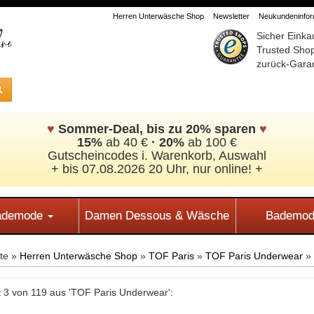
Herren Unterwäsche Shop
Newsletter
Neukundeninform
Sicher Einka
Trusted Sho
zurück-Garan
♥
Sommer-Deal, bis zu 20% sparen
♥
15%
ab 40 €
·
20%
ab 100 €
Gutscheincodes i. Warenkorb, Auswahl
+ bis 07.08.2026 20 Uhr, nur online! +
Bademode
Damen Dessous & Wäsche
Bademod
ite »
Herren Unterwäsche Shop
»
TOF Paris
»
TOF Paris Underwear
»
 3 von 119 aus 'TOF Paris Underwear':