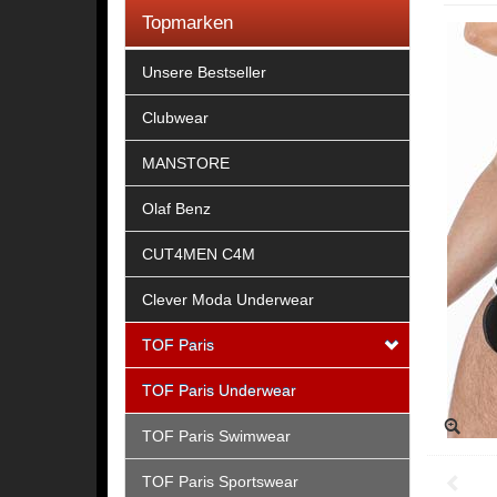
Topmarken
Unsere Bestseller
Clubwear
MANSTORE
Olaf Benz
CUT4MEN C4M
Clever Moda Underwear
TOF Paris
TOF Paris Underwear
TOF Paris Swimwear
TOF Paris Sportswear