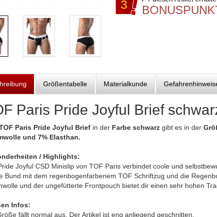
3
BONUSPUNK
hreibung
Größentabelle
Materialkunde
Gefahrenhinweis
F Paris Pride Joyful Brief schwar
TOF Paris Pride Joyful Brief
in der
Farbe schwarz
gibt es in der
Grö
wolle und 7% Elasthan.
nderheiten / Highlights:
Pride Joyful CSD Minislip von TOF Paris verbindet coole und selbstbew
e Bund mit dem regenbogenfarbenem TOF Schriftzug und die Regenbog
wolle und der ungefütterte Frontpouch bietet dir einen sehr hohen Tr
en Infos:
röße fällt normal aus. Der Artikel ist eng anliegend geschnitten.