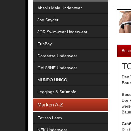
Absolu Male Underwear
Joe Snyder
JOR Swimwear Underwear
FunBoy
Besc
Doreanse Underwear
TO
GAUVINE Underwear
Den
MUNDO UNICO
Baum
Leggings & Strümpfe
Beso
Der 
Marken A-Z
weiß
Baum
Fetisso Latex
Größ
Die G
NEK Underwear