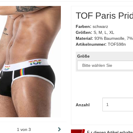
TOF Paris Prid
Farben:
schwarz
Größen:
S, M, L, XL
Material:
93% Baumwolle, 7% 
Artikelnummer:
TOF598n
Größe
Anzahl
1
von
3
F r diesen Artikel erhalt