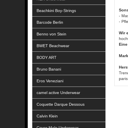
Sons
Beachkini Boy-Strings
- Ma
- Pfl
Barcode Berlin
Wir 
Benno von Stein
hoch
Eine 
BWET Beachwear
Mark
BODY ART
Hers
Bruno Banani
Tren
pari
Eros Veneziani
camel active Underwear
Coquette Darque Dessous
Calvin Klein
Cover Male Underwear