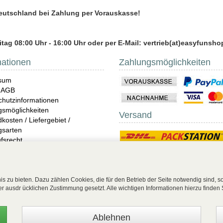
Deutschland bei Zahlung per Vorauskasse!
tag 08:00 Uhr - 16:00 Uhr oder per E-Mail: vertrieb(at)easyfunsho
mationen
Zahlungsmöglichkeiten
sum
 AGB
hutzinformationen
gsmöglichkeiten
Versand
kosten / Liefergebiet /
gsarten
fsrecht
ndungen
ris
 Unterwäsche Shop online
s zu bieten. Dazu zählen Cookies, die für den Betrieb der Seite notwendig sind, 
rer ausdr ücklichen Zustimmung gesetzt. Alle wichtigen Informationen hierzu finden 
ag widerrufen
| EasyFunShop - August-Horch-Straße 9 - D-56751 Polch - Tel: +49 (0