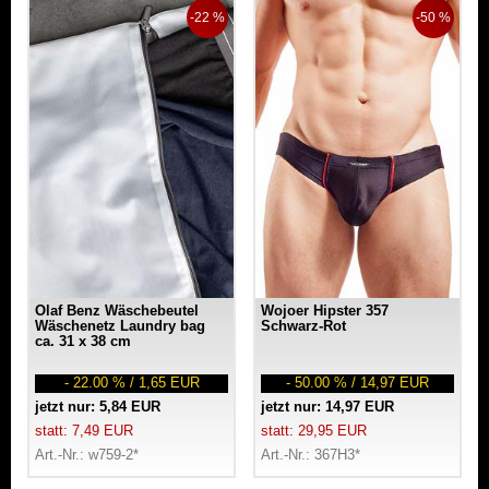
-22 %
-50 %
Olaf Benz Wäschebeutel
Wojoer Hipster 357
Wäschenetz Laundry bag
Schwarz-Rot
ca. 31 x 38 cm
- 22.00 % / 1,65 EUR
- 50.00 % / 14,97 EUR
jetzt nur: 5,84 EUR
jetzt nur: 14,97 EUR
statt: 7,49 EUR
statt: 29,95 EUR
Art.-Nr.: w759-2*
Art.-Nr.: 367H3*