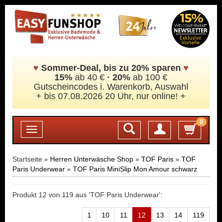
♥
Sommer-Deal, bis zu 20% sparen
♥
15%
ab 40 €
·
20%
ab 100 €
Gutscheincodes i. Warenkorb, Auswahl
+ bis 07.08.2026 20 Uhr, nur online! +
0
Login
Toggle
navigation
Startseite »
Herren Unterwäsche Shop
»
TOF Paris
»
TOF
Paris Underwear
»
TOF Paris MiniSlip Mon Amour schwarz
Produkt 12 von 119 aus 'TOF Paris Underwear':
1
10
11
12
13
14
119