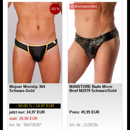
(3 Bonuspunkte)
-50 %
Wojoer Minislip 364
MANSTORE Bade Micro
Schwarz-Gold
Brief M2579 Schwarz/Gold
- 50.00 % / 14,97 EUR
jetzt nur: 14,97 EUR
Preis: 45,95 EUR
statt: 29,95 EUR
Art.-Nr.: 364T3525*
Art.-Nr.: 212972b