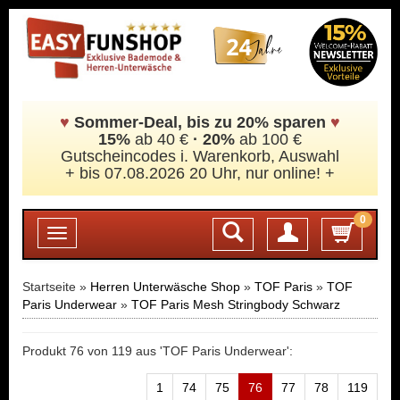
♥
Sommer-Deal, bis zu 20% sparen
♥
15%
ab 40 €
·
20%
ab 100 €
Gutscheincodes i. Warenkorb, Auswahl
+ bis 07.08.2026 20 Uhr, nur online! +
0
Login
Toggle
navigation
Startseite »
Herren Unterwäsche Shop
»
TOF Paris
»
TOF
Paris Underwear
»
TOF Paris Mesh Stringbody Schwarz
Produkt 76 von 119 aus 'TOF Paris Underwear':
1
74
75
76
77
78
119