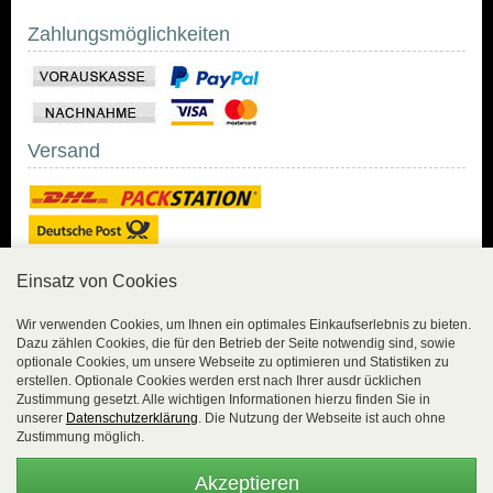
Zahlungsmöglichkeiten
Versand
Einsatz von Cookies
Sicher Einkaufen
Wir verwenden Cookies, um Ihnen ein optimales Einkaufserlebnis zu bieten.
Dazu zählen Cookies, die für den Betrieb der Seite notwendig sind, sowie
Sicher Einkaufen mit
optionale Cookies, um unsere Webseite zu optimieren und Statistiken zu
Trusted Shops und
erstellen. Optionale Cookies werden erst nach Ihrer ausdr ücklichen
Geld-zurück-Garantie.
Zustimmung gesetzt. Alle wichtigen Informationen hierzu finden Sie in
unserer
Datenschutzerklärung
. Die Nutzung der Webseite ist auch ohne
Alle Bestelldaten werden
Zustimmung möglich.
lückenlos verschlüsselt
übertragen.
Akzeptieren