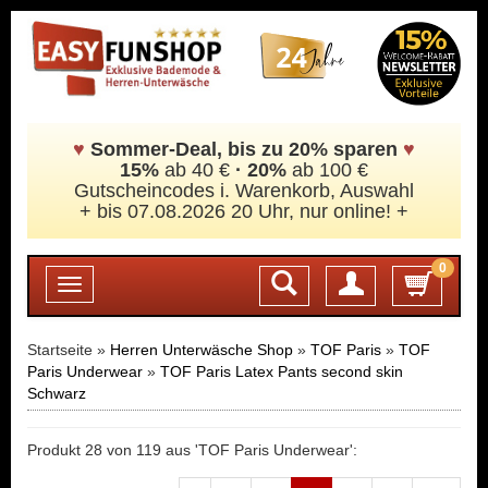
♥
Sommer-Deal, bis zu 20% sparen
♥
15%
ab 40 €
·
20%
ab 100 €
Gutscheincodes i. Warenkorb, Auswahl
+ bis 07.08.2026 20 Uhr, nur online! +
0
Login
Toggle
navigation
Startseite »
Herren Unterwäsche Shop
»
TOF Paris
»
TOF
Paris Underwear
»
TOF Paris Latex Pants second skin
Schwarz
Produkt 28 von 119 aus 'TOF Paris Underwear':