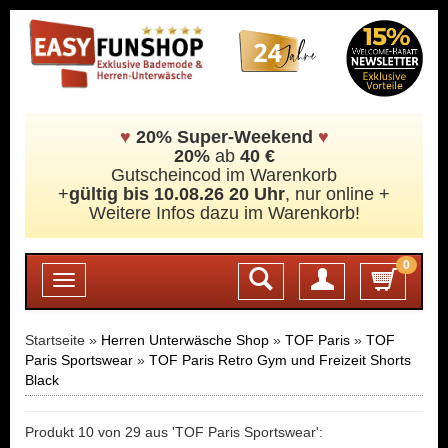
♥
20% Super-Weekend
♥
20%
ab
40 €
Gutscheincod im Warenkorb
+
gültig bis 10.08.26 20 Uhr
, nur online +
Weitere Infos dazu im Warenkorb!
0
Login
Toggle
navigation
Startseite »
Herren Unterwäsche Shop
»
TOF Paris
»
TOF
Paris Sportswear
»
TOF Paris Retro Gym und Freizeit Shorts
Black
Produkt 10 von 29 aus 'TOF Paris Sportswear':