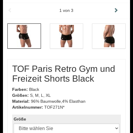
1
von
3
TOF Paris Retro Gym und
Freizeit Shorts Black
Farben:
Black
Größen:
S, M, L, XL
Material:
96% Baumwolle,4% Elasthan
Artikelnummer:
TOF271N*
Größe