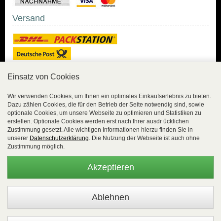
Versand
Einsatz von Cookies
Sicher Einkaufen
Wir verwenden Cookies, um Ihnen ein optimales Einkaufserlebnis zu bieten.
Dazu zählen Cookies, die für den Betrieb der Seite notwendig sind, sowie
Sicher Einkaufen mit
optionale Cookies, um unsere Webseite zu optimieren und Statistiken zu
Trusted Shops und
erstellen. Optionale Cookies werden erst nach Ihrer ausdr ücklichen
Geld-zurück-Garantie.
Zustimmung gesetzt. Alle wichtigen Informationen hierzu finden Sie in
unserer
Datenschutzerklärung
. Die Nutzung der Webseite ist auch ohne
Alle Bestelldaten werden
Zustimmung möglich.
lückenlos verschlüsselt
übertragen.
Akzeptieren
Die Shop-Server sind PCI-zertifiziert.
WEBSALE Shopsystem
- © Alle Rechte vorbehalten |
EasyFunShop - August-Horch-Straße 9 - D-56751 Polch - Tel: