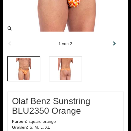
1
von
2
Olaf Benz Sunstring
BLU2350 Orange
Farben:
square orange
Größen:
S, M, L, XL