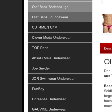
Olaf Benz Badeanzüge
Olaf Benz Loungewear
CUT4MEN C4M
Clever Moda Underwear
TOF Paris
Besc
Absolu Male Underwear
Ol
Joe Snyder
Den
aus 
JOR Swimwear Underwear
Beso
FunBoy
Seid
bege
Doreanse Underwear
hoch
mache
GAUVINE Underwear