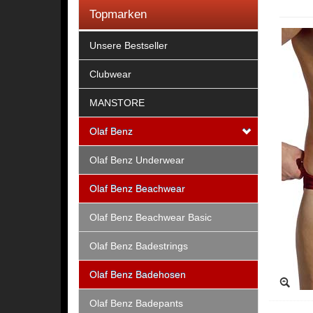
Topmarken
Unsere Bestseller
Clubwear
MANSTORE
Olaf Benz
Olaf Benz Underwear
Olaf Benz Beachwear
Olaf Benz Beachwear Basic
Olaf Benz Badestrings
Olaf Benz Badehosen
Olaf Benz Badepants