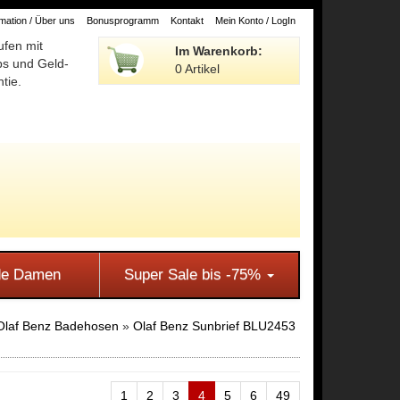
ation / Über uns
Bonusprogramm
Kontakt
Mein Konto / LogIn
ufen mit
Im Warenkorb:
ps und Geld-
0 Artikel
tie.
e Damen
Super Sale bis -75%
Olaf Benz Badehosen
»
Olaf Benz Sunbrief BLU2453
1
2
3
4
5
6
49