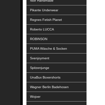
Noir Handmade
Pikante Underwear
Regnes Fetish Planet
Roberto LUCCA
ROBINSON
PUMA Wäsche & Socken
Svenjoyment
Spitzenjunge
UnaBux Boxershorts
Wagner Berlin Badehosen
Wojoer