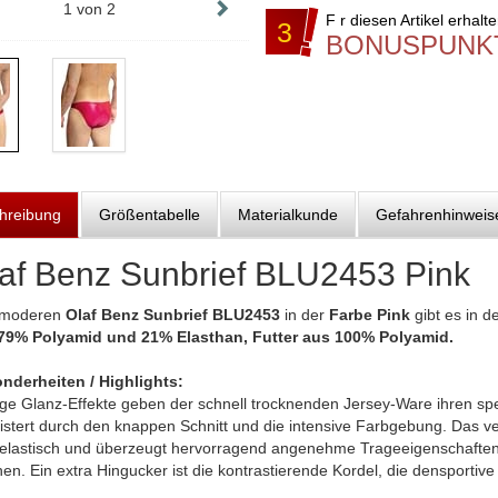
1
von
2
F r diesen Artikel erhalt
3
BONUSPUNK
hreibung
Größentabelle
Materialkunde
Gefahrenhinweis
af Benz Sunbrief BLU2453 Pink
 moderen
Olaf Benz Sunbrief BLU2453
in der
Farbe Pink
gibt es in d
79% Polyamid und 21% Elasthan, Futter aus 100% Polyamid.
nderheiten / Highlights:
ige Glanz-Effekte geben der schnell trocknenden Jersey-Ware ihren sp
istert durch den knappen Schnitt und die intensive Farbgebung. Das ve
elastisch und überzeugt hervorragend angenehme Trageeigenschaften,
n. Ein extra Hingucker ist die kontrastierende Kordel, die densportive 