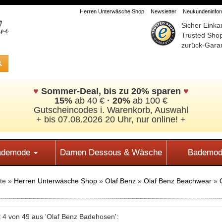
Herren Unterwäsche Shop
Newsletter
Neukundeninform
Sicher Einka
Trusted Sho
zurück-Garan
♥
Sommer-Deal, bis zu 20% sparen
♥
15%
ab 40 €
·
20%
ab 100 €
Gutscheincodes i. Warenkorb, Auswahl
+ bis 07.08.2026 20 Uhr, nur online! +
Bademode
Damen Dessous & Wäsche
Bademod
ite »
Herren Unterwäsche Shop
»
Olaf Benz
»
Olaf Benz Beachwear
»
 4 von 49 aus 'Olaf Benz Badehosen':