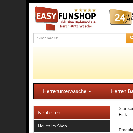
Herrenunterwäsche
Herren 
Startse
Neuheiten
Pink
Neues im Shop
Produkt