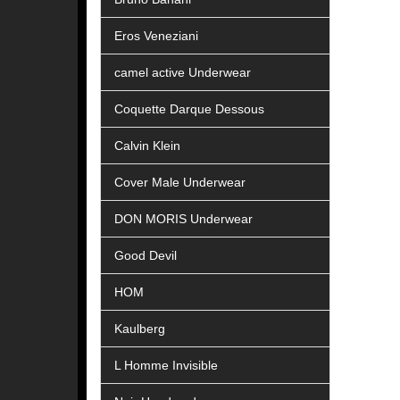
Eros Veneziani
camel active Underwear
Coquette Darque Dessous
Calvin Klein
Cover Male Underwear
DON MORIS Underwear
Good Devil
HOM
Kaulberg
L Homme Invisible