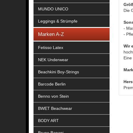
Größ
MUNDO UNICO
Die G
Leggings & Strümpfe
Sons
- Ma
Marken A-Z
- Pfl
Wir 
Fetisso Latex
hoch
Eine 
NEK Underwear
Mark
Beachkini Boy-Strings
Hers
Barcode Berlin
Prem
Benno von Stein
BWET Beachwear
BODY ART
Bruno Banani