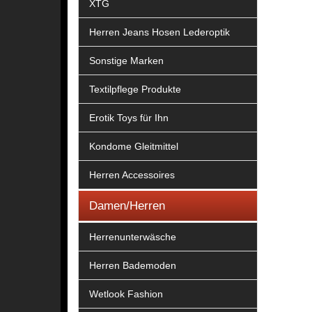
XTG
Herren Jeans Hosen Lederoptik
Sonstige Marken
Textilpflege Produkte
Erotik Toys für Ihn
Kondome Gleitmittel
Herren Accessoires
Damen/Herren
Herrenunterwäsche
Herren Bademoden
Wetlook Fashion