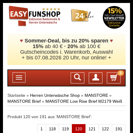
♥
Sommer-Deal, bis zu 20% sparen
♥
15%
ab 40 €
·
20%
ab 100 €
Gutscheincodes i. Warenkorb, Auswahl
+ bis 07.08.2026 20 Uhr, nur online! +
0
Login
Toggle
navigation
Startseite »
Herren Unterwäsche Shop
»
MANSTORE
»
MANSTORE Brief
»
MANSTORE Low Rise Brief M2179 Weiß
Produkt 120 von 191 aus 'MANSTORE Brief':
1
118
119
120
121
122
191