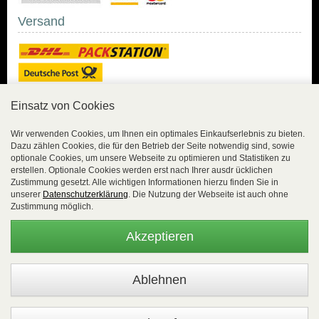
Versand
Einsatz von Cookies
Sicher Einkaufen
Wir verwenden Cookies, um Ihnen ein optimales Einkaufserlebnis zu bieten.
Dazu zählen Cookies, die für den Betrieb der Seite notwendig sind, sowie
Sicher Einkaufen mit
optionale Cookies, um unsere Webseite zu optimieren und Statistiken zu
Trusted Shops und
erstellen. Optionale Cookies werden erst nach Ihrer ausdr ücklichen
Geld-zurück-Garantie.
Zustimmung gesetzt. Alle wichtigen Informationen hierzu finden Sie in
unserer
Datenschutzerklärung
. Die Nutzung der Webseite ist auch ohne
Alle Bestelldaten werden
Zustimmung möglich.
lückenlos verschlüsselt
übertragen.
Akzeptieren
Die Shop-Server sind PCI-zertifiziert.
WEBSALE Shopsystem
- © Alle Rechte vorbehalten |
EasyFunShop - August-Horch-Straße 9 - D-56751 Polch - Tel:
+49 (0)2654 8839818 - Fax: 02654 883 9820 -