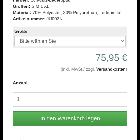
Farben:
Schwarz-Lederoptik
Größen:
S M L XL
Material:
70% Polyester, 30% Polyurethan, Lederimitat
Artikelnummer:
JU002N
Größe
75,95 €
(inkl. MwSt./ zzgl.
Versandkosten
)
Anzahl