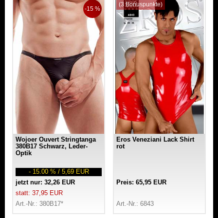
(3 Bonuspunkte)
-15 %
Wojoer Ouvert Stringtanga
Eros Veneziani Lack Shirt
380B17 Schwarz, Leder-
rot
Optik
- 15.00 % / 5,69 EUR
jetzt nur: 32,26 EUR
Preis: 65,95 EUR
statt: 37,95 EUR
Art.-Nr.: 380B17*
Art.-Nr.: 6843