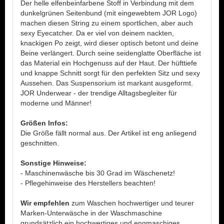
Der helle elfenbeinfarbene Stoff in Verbindung mit dem
dunkelgrünen Seitenbund (mit eingewebtem JOR Logo)
machen diesen String zu einem sportlichen, aber auch
sexy Eyecatcher. Da er viel von deinem nackten,
knackigen Po zeigt, wird dieser optisch betont und deine
Beine verlängert. Durch seine seidenglatte Oberfläche ist
das Material ein Hochgenuss auf der Haut. Der hüfttiefe
und knappe Schnitt sorgt für den perfekten Sitz und sexy
Aussehen. Das Suspensorium ist markant ausgeformt.
JOR Underwear - der trendige Alltagsbegleiter für
moderne und Männer!
Größen Infos:
Die Größe fällt normal aus. Der Artikel ist eng anliegend
geschnitten.
Sonstige Hinweise:
- Maschinenwäsche bis 30 Grad im Wäschenetz!
- Pflegehinweise des Herstellers beachten!
Wir empfehlen
zum Waschen hochwertiger und teurer
Marken-Unterwäsche in der Waschmaschine
grundsätzlich ein hochwertiges und engmaschiges