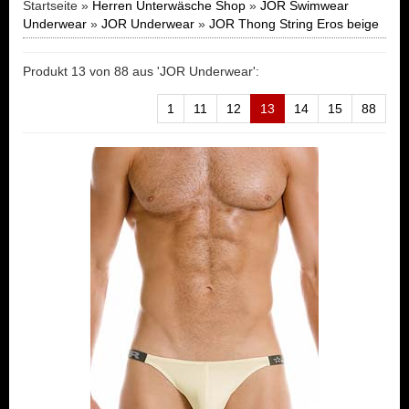
Startseite »
Herren Unterwäsche Shop
»
JOR Swimwear
Underwear
»
JOR Underwear
»
JOR Thong String Eros beige
Produkt 13 von 88 aus 'JOR Underwear':
1
11
12
13
14
15
88