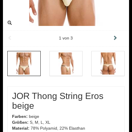
1
von
3
JOR Thong String Eros
beige
Farben:
beige
Größen:
S, M, L, XL
Material:
78% Polyamid, 22% Elasthan