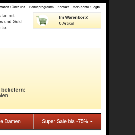
ation / Über uns
Bonusprogramm
Kontakt
Mein Konto / LogIn
ufen mit
Im Warenkorb:
ps und Geld-
0 Artikel
tie.
beliefern:
ien.
e Damen
Super Sale bis -75%