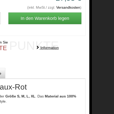
(inkl. MwSt./ zzgl.
Versandkosten
)
PUNKTE
en Sie
TE
Information
e
eaux-Rot
 der
Größe S, M, L, XL
. Das
Material aus 100%
tyle.