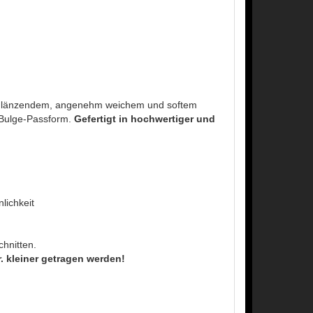
t glänzendem, angenehm weichem und softem
nd Bulge-Passform.
Gefertigt in hochwertiger und
lichkeit
chnitten.
 kleiner getragen werden!