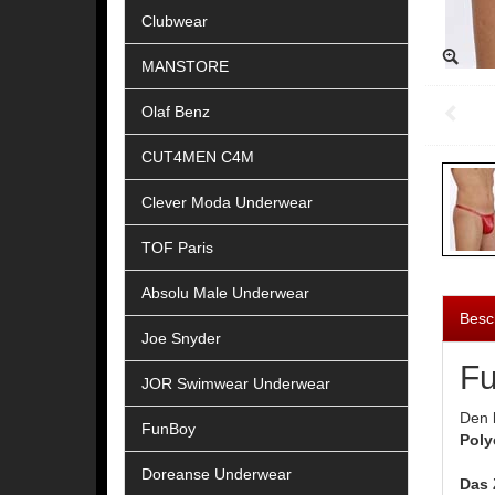
Clubwear
MANSTORE
Olaf Benz
CUT4MEN C4M
Clever Moda Underwear
TOF Paris
Absolu Male Underwear
Besc
Joe Snyder
Fu
JOR Swimwear Underwear
Den
FunBoy
Poly
Doreanse Underwear
Das 