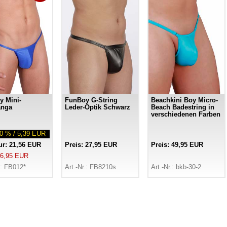
 Mini-
FunBoy G-String
Beachkini Boy Micro-
anga
Leder-Optik Schwarz
Beach Badestring in
verschiedenen Farben
00 % / 5,39 EUR
nur: 21,56 EUR
Preis: 27,95 EUR
Preis: 49,95 EUR
 26,95 EUR
.: FB012*
Art.-Nr.: FB8210s
Art.-Nr.: bkb-30-2