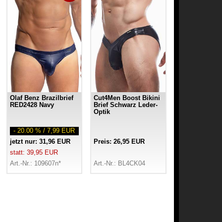
Olaf Benz Brazilbrief
Cut4Men Boost Bikini
RED2428 Navy
Brief Schwarz Leder-
Optik
- 20.00 % / 7,99 EUR
jetzt nur: 31,96 EUR
Preis: 26,95 EUR
statt: 39,95 EUR
Art.-Nr.: 109607n*
Art.-Nr.: BL4CK04