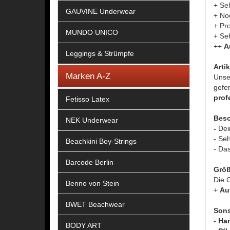
+ Se
GAUVINE Underwear
+ Noc
+ Pr
MUNDO UNICO
+ Se
++
A
Leggings & Strümpfe
Arti
Marken A-Z
Unse
gefer
prof
Fetisso Latex
Beso
NEK Underwear
-
Dei
- Se
Beachkini Boy-Strings
- Das
Barcode Berlin
Größ
Die G
Benno von Stein
+
Au
BWET Beachwear
Sons
- Ha
BODY ART