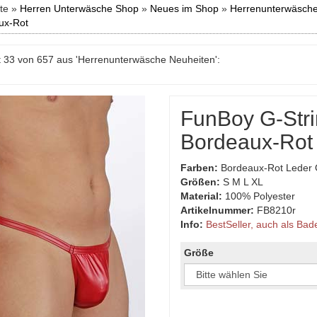
ite »
Herren Unterwäsche Shop
»
Neues im Shop
»
Herrenunterwäsche
ux-Rot
 33 von 657 aus 'Herrenunterwäsche Neuheiten':
FunBoy G-Stri
Bordeaux-Rot
Farben:
Bordeaux-Rot Leder 
Größen:
S M L XL
Material:
100% Polyester
Artikelnummer:
FB8210r
Info:
BestSeller, auch als Bade
Größe