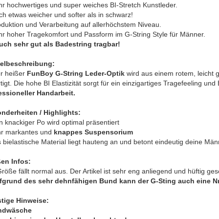
hr hochwertiges und super weiches BI-Stretch Kunstleder.
h etwas weicher und softer als in schwarz!
oduktion und Verarbeitung auf allerhöchstem Niveau.
hr hoher Tragekomfort und Passform im G-String Style für Männer.
uch sehr gut als Badestring tragbar!
kelbeschreibung:
r heißer
FunBoy G-String Leder-Optik
wird aus einem rotem, leich
tigt. Die hohe BI Elastizität sorgt für ein einzigartiges Tragefeeling u
essioneller Handarbeit.
nderheiten / Highlights:
n knackiger Po wird optimal präsentiert
hr markantes und
knappes Suspensorium
 bielastische Material liegt hauteng an und betont eindeutig deine Männ
en Infos:
röße fällt normal aus. Der Artikel ist sehr eng anliegend und hüftig ges
fgrund des sehr dehnfähigen Bund kann der G-Sting auch eine Nr.
tige Hinweise:
ndwäsche