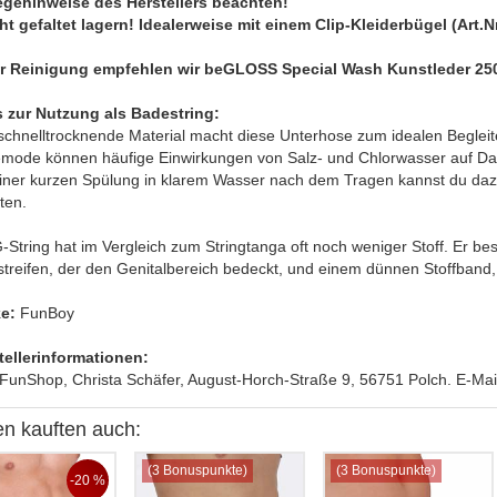
legehinweise des Herstellers beachten!
cht gefaltet lagern! Idealerweise mit einem Clip-Kleiderbügel (Art.
r Reinigung empfehlen wir beGLOSS Special Wash Kunstleder 25
s zur Nutzung als Badestring:
schnelltrocknende Material macht diese Unterhose zum idealen Begleite
mode können häufige Einwirkungen von Salz- und Chlorwasser auf Da
einer kurzen Spülung in klarem Wasser nach dem Tragen kannst du dazu 
ten.
G-String hat im Vergleich zum Stringtanga oft noch weniger Stoff. Er 
fstreifen, der den Genitalbereich bedeckt, und einem dünnen Stoffband
e:
FunBoy
tellerinformationen:
FunShop, Christa Schäfer, August-Horch-Straße 9, 56751 Polch. E-Mail.
n kauften auch:
(3 Bonuspunkte)
(3 Bonuspunkte)
-20 %