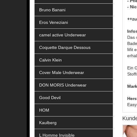
- Pf
- Ni
Bruno Banani
++zu
Eros Veneziani
Info
camel active Underwear
Das 
Bade
Coquette Darque Dessous
Mit 
erhal
Calvin Klein
Ein 
Cover Male Underwear
Stof
DON MORIS Underwear
Mark
Good Devil
Hers
Easy
HOM
Kunde
Kaulberg
L Homme Invisible