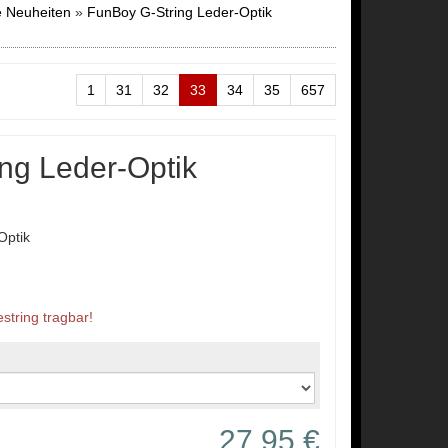
 Neuheiten
»
FunBoy G-String Leder-Optik
1
31
32
33
34
35
657
ng Leder-Optik
Optik
string tragbar!
27,95 €