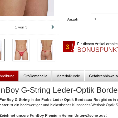
Anzahl
1
von
3
F r diesen Artikel erhalt
3
BONUSPUNK
hreibung
Größentabelle
Materialkunde
Gefahrenhinweis
nBoy G-String Leder-Optik Bord
FunBoy G-String
in der
Farbe Leder Optik Bordeaux-Rot
gibt es in
ester
ist ein hochwertiger und bielastischer Kunstleder-Wetlook Optik S
Zeichnet unsere FunBoy Premium Herren Unterwäsche aus: