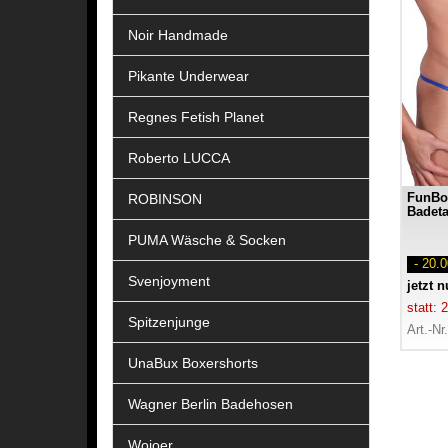
Noir Handmade
Pikante Underwear
Regnes Fetish Planet
Roberto LUCCA
FunBoy
ROBINSON
Badet
PUMA Wäsche & Socken
- 20.
Svenjoyment
jetzt 
statt:
Spitzenjunge
Art.-Nr
UnaBux Boxershorts
Wagner Berlin Badehosen
Wojoer