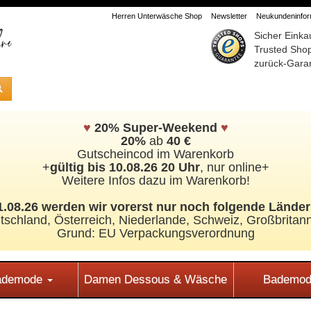
Herren Unterwäsche Shop
Newsletter
Neukundeninform
Sicher Einka
Trusted Sho
zurück-Garan
♥
20% Super-Weekend
♥
20%
ab
40 €
Gutscheincod im Warenkorb
+
gültig bis 10.08.26 20 Uhr
, nur online+
Weitere Infos dazu im Warenkorb!
.08.26 werden wir vorerst nur noch folgende Länder 
tschland, Österreich, Niederlande, Schweiz,
Großbritann
Grund: EU Verpackungsverordnung
Bademode
Damen Dessous & Wäsche
Bademod