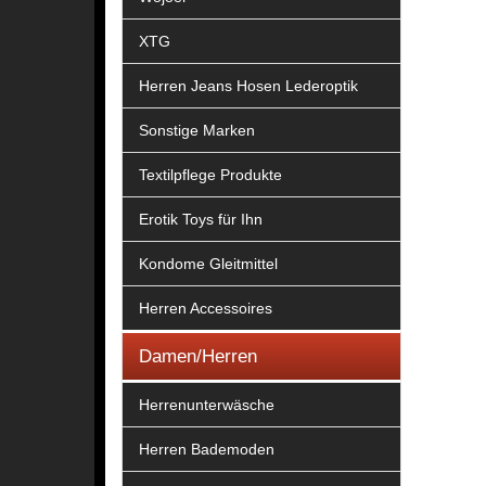
XTG
Herren Jeans Hosen Lederoptik
Sonstige Marken
Textilpflege Produkte
Erotik Toys für Ihn
Kondome Gleitmittel
Herren Accessoires
Damen/Herren
Herrenunterwäsche
Herren Bademoden