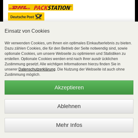
Einsatz von Cookies
Sicher Einkaufen
Wir verwenden Cookies, um Ihnen ein optimales Einkaufserlebnis zu bieten.
Dazu zählen Cookies, die für den Betrieb der Seite notwendig sind, sowie
Sicher Einkaufen mit
optionale Cookies, um unsere Webseite zu optimieren und Statistiken zu
Trusted Shops und
erstellen. Optionale Cookies werden erst nach Ihrer ausdr ücklichen
Geld-zurück-Garantie.
Zustimmung gesetzt. Alle wichtigen Informationen hierzu finden Sie in
unserer
Datenschutzerklärung
. Die Nutzung der Webseite ist auch ohne
Alle Bestelldaten werden
Zustimmung möglich.
lückenlos verschlüsselt
übertragen.
Akzeptieren
Die Shop-Server sind PCI-zertifiziert.
WEBSALE Shopsystem
- © Alle Rechte vorbehalten |
EasyFunShop - August-Horch-Straße 9 - D-56751 Polch - Tel:
+49 (0)2654 8839818 - Fax: 02654 883 9820 -
Mehr Infos
www.easyfunshop.net - vertrieb(at)easyfunshop.net