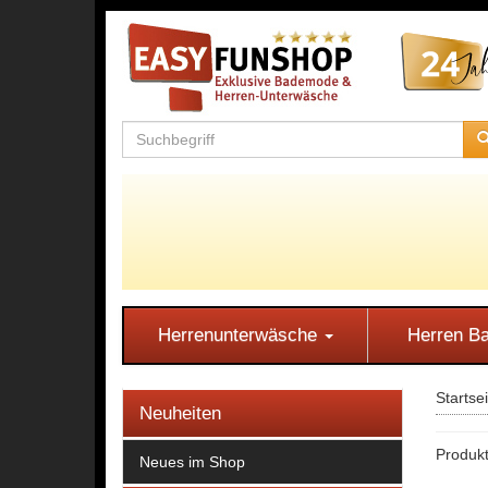
Herrenunterwäsche
Herren 
Startse
Neuheiten
Produkt
Neues im Shop