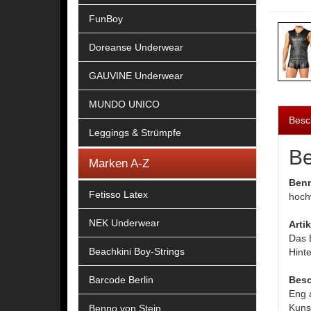
FunBoy
Doreanse Underwear
GAUVINE Underwear
MUNDO UNICO
Besc
Leggings & Strümpfe
Be
Marken A-Z
Benn
Fetisso Latex
hochw
NEK Underwear
Arti
Das 
Beachkini Boy-Strings
Hinte
Barcode Berlin
Beso
Eng a
Kunst
Benno von Stein