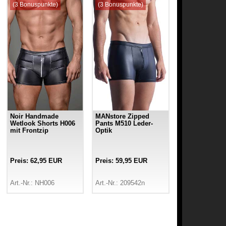
(3 Bonuspunkte)
(3 Bonuspunkte)
Noir Handmade
MANstore Zipped
Wetlook Shorts H006
Pants M510 Leder-
mit Frontzip
Optik
Preis: 62,95 EUR
Preis: 59,95 EUR
Art.-Nr.: NH006
Art.-Nr.: 209542n