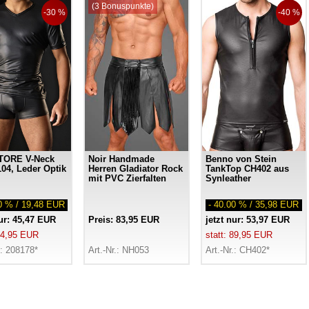
(3 Bonuspunkte)
-30 %
-40 %
ORE V-Neck
Noir Handmade
Benno von Stein
04, Leder Optik
Herren Gladiator Rock
TankTop CH402 aus
mit PVC Zierfalten
Synleather
00 % / 19,48 EUR
- 40.00 % / 35,98 EUR
nur: 45,47 EUR
Preis: 83,95 EUR
jetzt nur: 53,97 EUR
 64,95 EUR
statt: 89,95 EUR
.: 208178*
Art.-Nr.: NH053
Art.-Nr.: CH402*