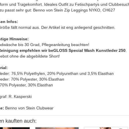
form und Tragekomfort. Ideales Outfit zu Fetischpartys und Clubbesuc
zu passt sehr gut: Benno von Stein Zip Leggings NYKO, CH627
en Infos:
röße fällt normal aus. Der Artikel ist eng anliegend geschnitten.
tige Hinweise:
ndwäsche bis 30 Grad, Pflegeanleitung beachten!
Reinigung empfehlen wir beGLOSS Special Wash Kunstleder 250
.
ebot ohne die abgebildete Short!
rial:
leder: 76,5% Polyethylen, 20% Polyurethan und 3,5% Elasthan
tleder: 70% Polyester, 30% Elasthan
: 70% Polyester, 30% Elasthan
raf: R. Kasperski
e:
Benno von Stein Clubwear
n kauften auch: