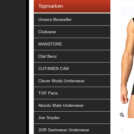
Topmarken
Unsere Bestseller
Clubwear
MANSTORE
Olaf Benz
CUT4MEN C4M
Clever Moda Underwear
TOF Paris
Absolu Male Underwear
Joe Snyder
JOR Swimwear Underwear