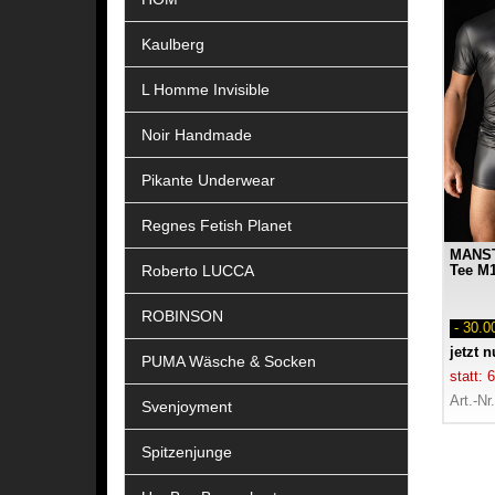
Kaulberg
L Homme Invisible
Noir Handmade
Pikante Underwear
Regnes Fetish Planet
MANST
Roberto LUCCA
Tee M1
ROBINSON
- 30.
jetzt 
PUMA Wäsche & Socken
statt:
Art.-Nr
Svenjoyment
Spitzenjunge