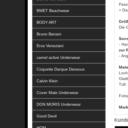
Pass
+ Da
BWET Beachwear
Größ
BODY ART
Die G
Bruno Banani
Sons
- Ha
Eros Veneziani
zur 
- Ang
camel active Underwear
Mate
Coquette Darque Dessous
Loch
Glat
Calvin Klein
Tüll
Cover Male Underwear
Fotog
DON MORIS Underwear
Mark
Good Devil
Kunde
HOM