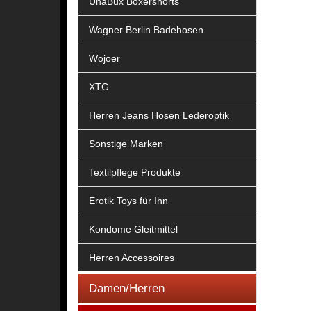
UnaBux Boxershorts
Wagner Berlin Badehosen
Wojoer
XTG
Herren Jeans Hosen Lederoptik
Sonstige Marken
Textilpflege Produkte
Erotik Toys für Ihn
Kondome Gleitmittel
Herren Accessoires
Damen/Herren