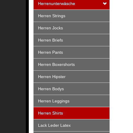
Herrenunterwäsche
Herren Strings
Herren Jocks
Herren Briefs
Herren Pants
Herren Boxershorts
Herren Hipster
Herren Bodys
Herren Leggings
Herren Shirts
Lack Leder Latex