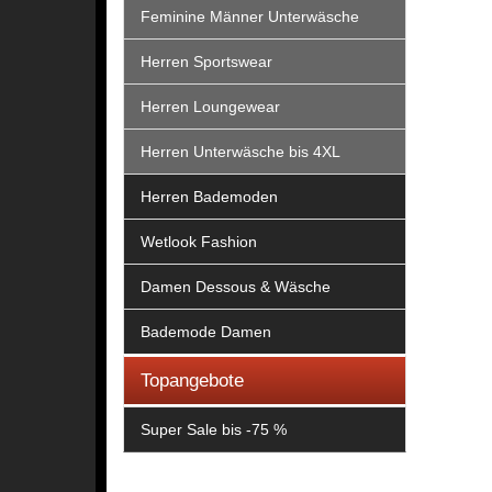
Feminine Männer Unterwäsche
Herren Sportswear
Herren Loungewear
Herren Unterwäsche bis 4XL
Herren Bademoden
Wetlook Fashion
Damen Dessous & Wäsche
Bademode Damen
Topangebote
Super Sale bis -75 %