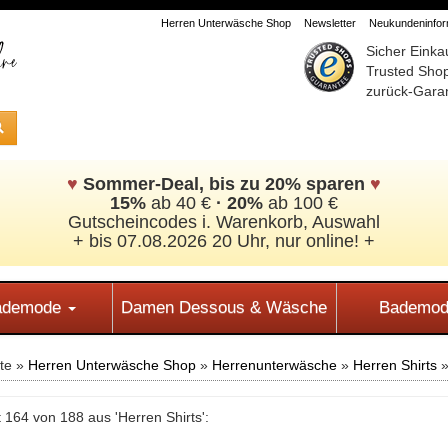
Herren Unterwäsche Shop
Newsletter
Neukundeninform
Sicher Einka
Trusted Sho
zurück-Garan
♥
Sommer-Deal, bis zu 20% sparen
♥
15%
ab 40 €
·
20%
ab 100 €
Gutscheincodes i. Warenkorb, Auswahl
+ bis 07.08.2026 20 Uhr, nur online! +
Bademode
Damen Dessous & Wäsche
Bademod
ite »
Herren Unterwäsche Shop
»
Herrenunterwäsche
»
Herren Shirts
 164 von 188 aus 'Herren Shirts':