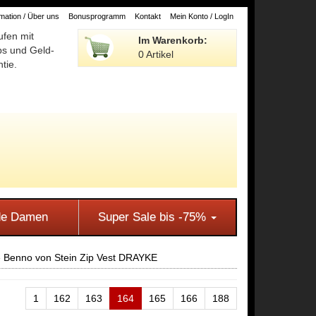
ation / Über uns
Bonusprogramm
Kontakt
Mein Konto / LogIn
ufen mit
Im Warenkorb:
ps und Geld-
0 Artikel
tie.
e Damen
Super Sale bis -75%
»
Benno von Stein Zip Vest DRAYKE
1
162
163
164
165
166
188