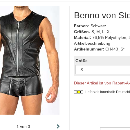
Benno von St
Farben:
Schwarz
Größen:
S, M, L, XL
Material:
76,5% Polyethylen, 
Artikelbeschreibung
Artikelnummer:
CH443_S*
Größe
Dieser Artikel ist von Rabatt-
Lieferzeit innerhalb Deutsch
1
von
3