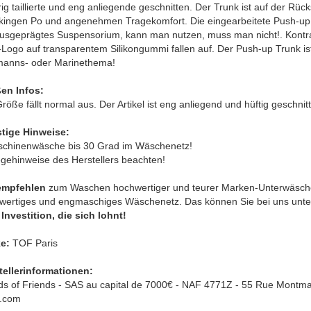
ig taillierte und eng anliegende geschnitten. Der Trunk ist auf der Rüc
kingen Po und angenehmen Tragekomfort. Die eingearbeitete Push-up Fu
ausgeprägtes Suspensorium, kann man nutzen, muss man nicht!. Kontr
ogo auf transparentem Silikongummi fallen auf. Der Push-up Trunk ist e
anns- oder Marinethema!
en Infos:
röße fällt normal aus. Der Artikel ist eng anliegend und hüftig geschnit
tige Hinweise:
schinenwäsche bis 30 Grad im Wäschenetz!
egehinweise des Herstellers beachten!
empfehlen
zum Waschen hochwertiger und teurer Marken-Unterwäsche
wertiges und engmaschiges Wäschenetz. Das können Sie bei uns unter 
Investition, die sich lohnt!
e:
TOF Paris
tellerinformationen:
ds of Friends - SAS au capital de 7000€ - NAF 4771Z - 55 Rue Montmar
s.com