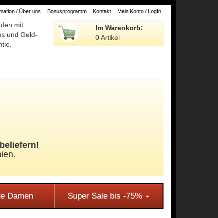
ation / Über uns
Bonusprogramm
Kontakt
Mein Konto / LogIn
ufen mit
Im Warenkorb:
ps und Geld-
0 Artikel
tie.
beliefern!
ien.
e Damen
Super Sale bis -75%