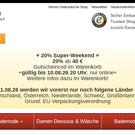
Herren Unterwäsche Shop
Newsletter
Neukundeninform
Sicher Einka
Trusted Sho
zurück-Garan
♥
20% Super-Weekend
♥
20%
ab
40 €
Gutscheincod im Warenkorb
+
gültig bis 10.08.26 20 Uhr
, nur online+
Weitere Infos dazu im Warenkorb!
.08.26 werden wir vorerst nur noch folgene Länder 
tschland, Österreich, Niederlande, Schweiz,
Großbritann
Grund: EU Verpackungsverordnung
Bademode
Damen Dessous & Wäsche
Bademod