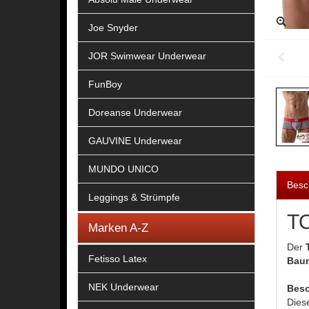
Joe Snyder
JOR Swimwear Underwear
FunBoy
Doreanse Underwear
GAUVINE Underwear
MUNDO UNICO
Besc
Leggings & Strümpfe
TO
Marken A-Z
Der
Fetisso Latex
Baum
NEK Underwear
Beso
Dies