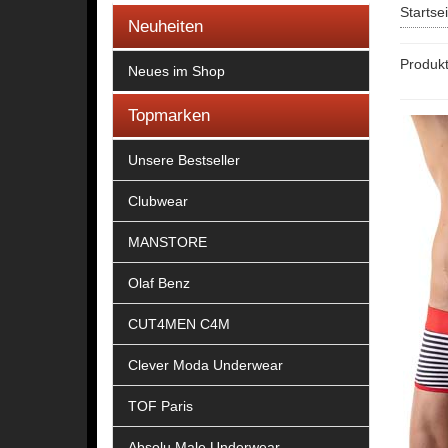
Startse
Neuheiten
Produkt
Neues im Shop
Topmarken
Unsere Bestseller
Clubwear
MANSTORE
Olaf Benz
CUT4MEN C4M
Clever Moda Underwear
TOF Paris
Absolu Male Underwear