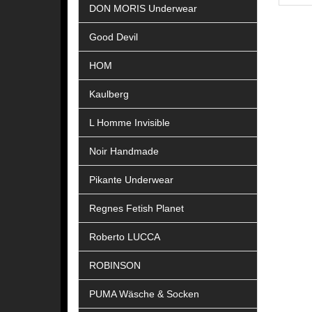
DON MORIS Underwear
Good Devil
HOM
Kaulberg
L Homme Invisible
Noir Handmade
Pikante Underwear
Regnes Fetish Planet
Roberto LUCCA
ROBINSON
PUMA Wäsche & Socken