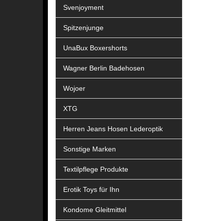
Svenjoyment
Spitzenjunge
UnaBux Boxershorts
Wagner Berlin Badehosen
Wojoer
XTG
Herren Jeans Hosen Lederoptik
Sonstige Marken
Textilpflege Produkte
Erotik Toys für Ihn
Kondome Gleitmittel