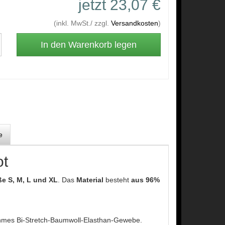
jetzt 23,07 €
(inkl. MwSt./ zzgl.
Versandkosten
)
e
ot
e S, M, L und XL
. Das
Material
besteht
aus 96%
nehmes Bi-Stretch-Baumwoll-Elasthan-Gewebe.