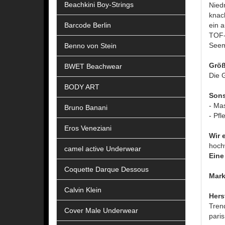
Beachkini Boy-Strings
Niedr
knac
Barcode Berlin
ein 
TOF-L
Seem
Benno von Stein
Größ
BWET Beachwear
Die G
BODY ART
Sons
- Ma
Bruno Banani
- Pfl
Eros Veneziani
Wir 
hoch
camel active Underwear
Eine 
Coquette Darque Dessous
Mark
Calvin Klein
Hers
Tren
Cover Male Underwear
pari