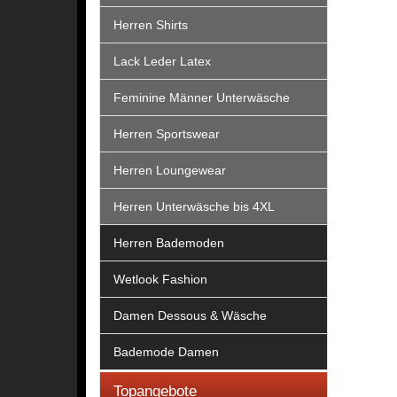
Herren Shirts
Lack Leder Latex
Feminine Männer Unterwäsche
Herren Sportswear
Herren Loungewear
Herren Unterwäsche bis 4XL
Herren Bademoden
Wetlook Fashion
Damen Dessous & Wäsche
Bademode Damen
Topangebote