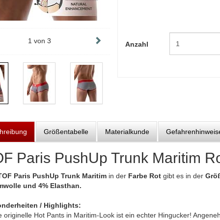
1
von
3
Anzahl
hreibung
Größentabelle
Materialkunde
Gefahrenhinweis
F Paris PushUp Trunk Maritim R
TOF Paris PushUp Trunk Maritim
in der
Farbe Rot
gibt es in der
Größ
wolle und 4% Elasthan.
nderheiten / Highlights:
e originelle Hot Pants in Maritim-Look ist ein echter Hingucker! Ange