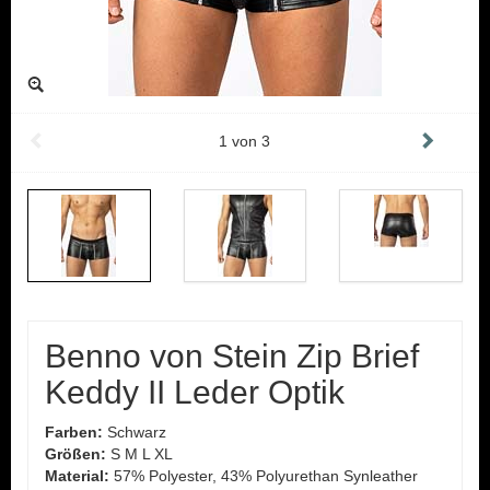
1
von
3
Benno von Stein Zip Brief
Keddy II Leder Optik
Farben:
Schwarz
Größen:
S M L XL
Material:
57% Polyester, 43% Polyurethan Synleather