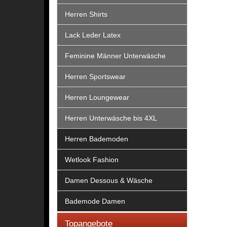
Herren Shirts
Lack Leder Latex
Feminine Männer Unterwäsche
Herren Sportswear
Herren Loungewear
Herren Unterwäsche bis 4XL
Herren Bademoden
Wetlook Fashion
Damen Dessous & Wäsche
Bademode Damen
Topangebote