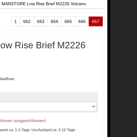
»
MANSTORE Low Rise Brief M2226 Volcano
1
662
663
664
665
666
667
w Rise Brief M2226
lasthan
Aktionen ausgeschlossen!
lands ca. 1-3 Tage / ins Ausland ca. 3-10 Tage