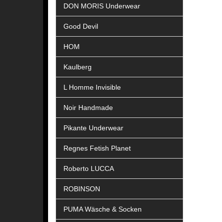
DON MORIS Underwear
Good Devil
HOM
Kaulberg
L Homme Invisible
Noir Handmade
Pikante Underwear
Regnes Fetish Planet
Roberto LUCCA
ROBINSON
PUMA Wäsche & Socken