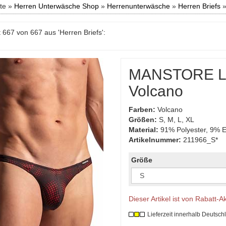
ite »
Herren Unterwäsche Shop
»
Herrenunterwäsche
»
Herren Briefs
 667 von 667 aus 'Herren Briefs':
MANSTORE Lo
Volcano
Farben:
Volcano
Größen:
S, M, L, XL
Material:
91% Polyester, 9% E
Artikelnummer:
211966_S*
Größe
Dieser Artikel ist von Rabatt-
Lieferzeit innerhalb Deutsch