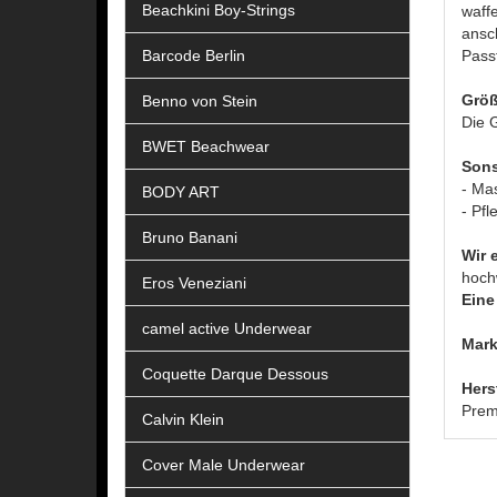
Beachkini Boy-Strings
waffe
ansc
Barcode Berlin
Passf
Größ
Benno von Stein
Die G
BWET Beachwear
Sons
- Ma
BODY ART
- Pfl
Bruno Banani
Wir 
hoch
Eros Veneziani
Eine 
camel active Underwear
Mark
Coquette Darque Dessous
Hers
Prem
Calvin Klein
Cover Male Underwear