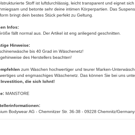
lstrukturierte Stoff ist luftdurchlässig, leicht transparent und eignet si
hmiegsam und betonte sehr deine intimen Körperpartien. Das Suspens
orm bringt dein bestes Stück perfekt zu Geltung.
en Infos:
röße fällt normal aus. Der Artikel ist eng anliegend geschnitten.
tige Hinweise:
schinenwäsche bis 40 Grad im Wäschenetz!
egehinweise des Herstellers beachten!
empfehlen
zum Waschen hochwertiger und teurer Marken-Unterwäsche
wertiges und engmaschiges Wäschenetz. Das können Sie bei uns unte
Investition, die sich lohnt!
e:
MANSTORE
tellerinformationen:
ium Bodywear AG - Chemnitzer Str. 36-38 - 09228 Chemnitz/Germany