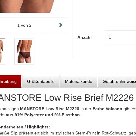
1
von
2
Anzahl
hreibung
Größentabelle
Materialkunde
Gefahrenhinweis
NSTORE Low Rise Brief M2226 
knackigen
MANSTORE Low Rise M2226
in der
Farbe Volcano
gibt e
eht
aus 91% Polyester und 9% Elasthan.
nderheiten / Highlights:
eiße Slip präsentiert sich im stylischen Stern-Print in Rot-Schwarz, 