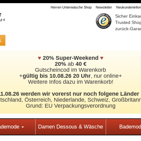
Herren Unterwäsche Shop
Newsletter
Neukundeninform
Sicher Einka
Trusted Sho
zurück-Garan
♥
20% Super-Weekend
♥
20%
ab
40 €
Gutscheincod im Warenkorb
+
gültig bis 10.08.26 20 Uhr
, nur online+
Weitere Infos dazu im Warenkorb!
.08.26 werden wir vorerst nur noch folgene Länder 
tschland, Österreich, Niederlande, Schweiz,
Großbritann
Grund: EU Verpackungsverordnung
Bademode
Damen Dessous & Wäsche
Bademod