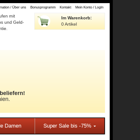
ation / Über uns
Bonusprogramm
Kontakt
Mein Konto / LogIn
ufen mit
Im Warenkorb:
ps und Geld-
0 Artikel
tie.
beliefern!
ien.
e Damen
Super Sale bis -75%