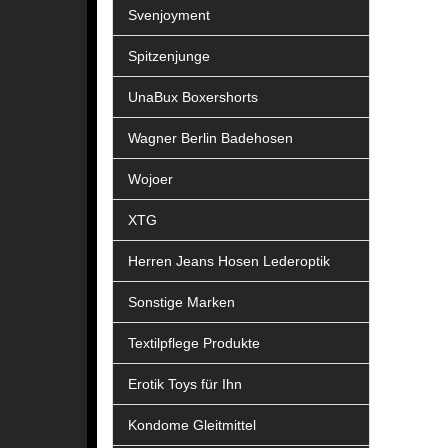
Svenjoyment
Spitzenjunge
UnaBux Boxershorts
Wagner Berlin Badehosen
Wojoer
XTG
Herren Jeans Hosen Lederoptik
Sonstige Marken
Textilpflege Produkte
Erotik Toys für Ihn
Kondome Gleitmittel