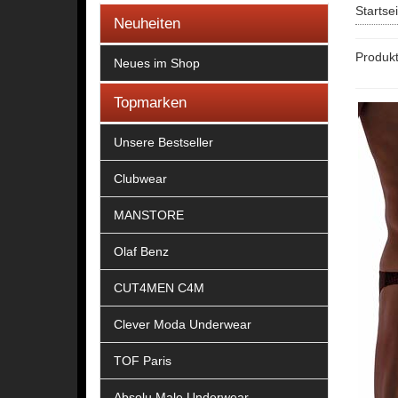
Startse
Neuheiten
Produkt
Neues im Shop
Topmarken
Unsere Bestseller
Clubwear
MANSTORE
Olaf Benz
CUT4MEN C4M
Clever Moda Underwear
TOF Paris
Absolu Male Underwear