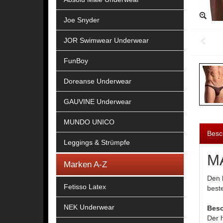
Joe Snyder
JOR Swimwear Underwear
FunBoy
Doreanse Underwear
GAUVINE Underwear
MUNDO UNICO
Besc
Leggings & Strümpfe
MA
Marken A-Z
Den 
Fetisso Latex
best
NEK Underwear
Beso
Der h