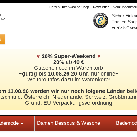
Herren Unterwäsche Shop
Newsletter
Neukundeninform
Sicher Einka
Trusted Sho
zurück-Garan
♥
20% Super-Weekend
♥
20%
ab
40 €
Gutscheincod im Warenkorb
+
gültig bis 10.08.26 20 Uhr
, nur online+
Weitere Infos dazu im Warenkorb!
m 11.08.26 werden wir nur noch folgene Länder beli
tschland, Österreich, Niederlande, Schweiz,
Großbritann
Grund: EU Verpackungsverordnung
Bademode
Damen Dessous & Wäsche
Bademod