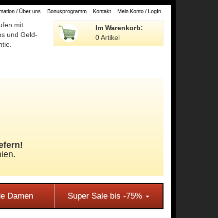
ation / Über uns
Bonusprogramm
Kontakt
Mein Konto / LogIn
ufen mit
Im Warenkorb:
ps und Geld-
0 Artikel
tie.
efern!
ien.
e Damen
Super Sale bis -75%