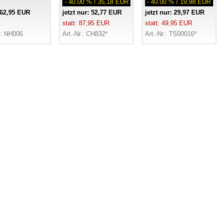
- 40.00 % / 35,18 EUR
- 40.00 % / 19,98 EUR
 62,95 EUR
jetzt nur: 52,77 EUR
jetzt nur: 29,97 EUR
statt: 87,95 EUR
statt: 49,95 EUR
.: NH006
Art.-Nr.: CH832*
Art.-Nr.: TS00016*