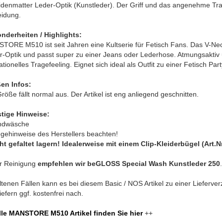
eidenmatter Leder-Optik (Kunstleder). Der Griff und das angenehme Tr
eidung.
nderheiten / Highlights:
ORE M510 ist seit Jahren eine Kultserie für Fetisch Fans. Das V-Neck 
-Optik und passt super zu einer Jeans oder Lederhose. Atmungsaktiv un
tionelles Tragefeeling. Eignet sich ideal als Outfit zu einer Fetisch Pa
en Infos:
röße fällt normal aus. Der Artikel ist eng anliegend geschnitten.
tige Hinweise:
ndwäsche
egehinweise des Herstellers beachten!
cht gefaltet lagern! Idealerweise mit einem Clip-Kleiderbügel (Art.
r Reinigung
empfehlen wir beGLOSS Special Wash Kunstleder 250
.
ltenen Fällen kann es bei diesem Basic / NOS Artikel zu einer Lieferv
iefern ggf. kostenfrei nach.
lle MANSTORE M510 Artikel finden Sie hier
++