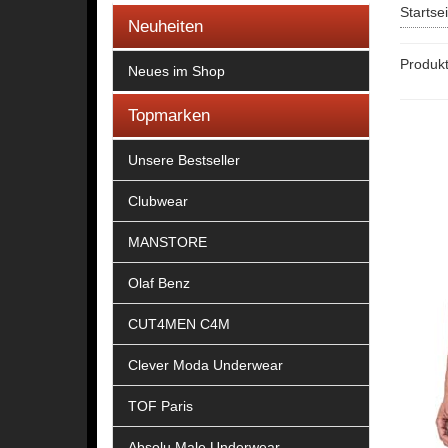
Startse
Neuheiten
Produkt
Neues im Shop
Topmarken
Unsere Bestseller
Clubwear
MANSTORE
Olaf Benz
CUT4MEN C4M
Clever Moda Underwear
TOF Paris
Absolu Male Underwear