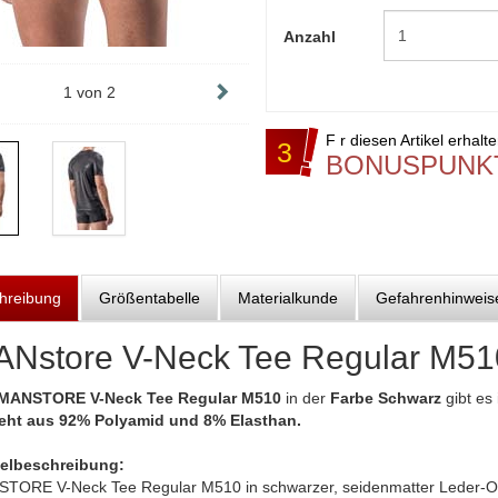
Anzahl
1
von
2
F r diesen Artikel erhalt
3
BONUSPUNK
hreibung
Größentabelle
Materialkunde
Gefahrenhinweis
Nstore V-Neck Tee Regular M510
MANSTORE V-Neck Tee Regular M510
in der
Farbe Schwarz
gibt es 
eht aus 92% Polyamid und 8% Elasthan.
kelbeschreibung:
TORE V-Neck Tee Regular M510 in schwarzer, seidenmatter Leder-Opti