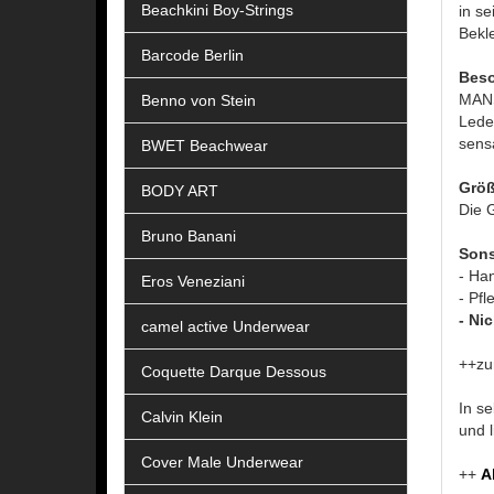
Beachkini Boy-Strings
in s
Bekl
Barcode Berlin
Beso
MANST
Benno von Stein
Leder
sensa
BWET Beachwear
Größ
BODY ART
Die G
Bruno Banani
Sons
- Ha
Eros Veneziani
- Pfl
- Ni
camel active Underwear
++zu
Coquette Darque Dessous
In se
Calvin Klein
und l
Cover Male Underwear
++
A