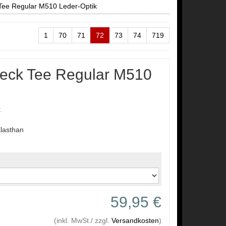
Tee Regular M510 Leder-Optik
1
70
71
72
73
74
719
eck Tee Regular M510
k
lasthan
59,95 €
(inkl. MwSt./ zzgl.
Versandkosten
)