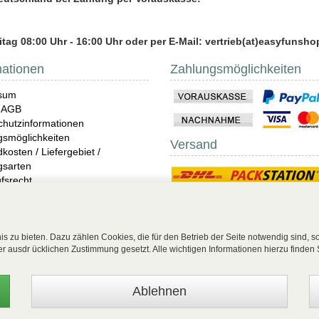
tag 08:00 Uhr - 16:00 Uhr oder per E-Mail: vertrieb(at)easyfunsho
mationen
Zahlungsmöglichkeiten
sum
 AGB
hutzinformationen
gsmöglichkeiten
Versand
kosten / Liefergebiet /
gsarten
fsrecht
ndungen
derwear
 Unterwäsche Shop online
s zu bieten. Dazu zählen Cookies, die für den Betrieb der Seite notwendig sind, 
rer ausdr ücklichen Zustimmung gesetzt. Alle wichtigen Informationen hierzu finden 
ag widerrufen
| EasyFunShop - August-Horch-Straße 9 - D-56751 Polch - Tel: +49 (0