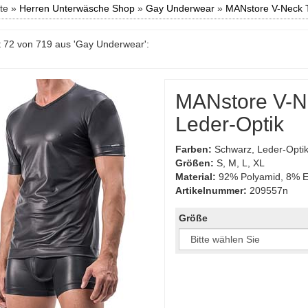
ite »
Herren Unterwäsche Shop
»
Gay Underwear
»
MANstore V-Neck 
 72 von 719 aus 'Gay Underwear':
MANstore V-N
Leder-Optik
Farben:
Schwarz, Leder-Opti
Größen:
S, M, L, XL
Material:
92% Polyamid, 8% E
Artikelnummer:
209557n
Größe