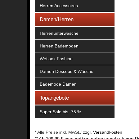
Herren Accessoires
Damen/Herren
Herrenunterwäsche
Herren Bademoden
Wetlook Fashion
Damen Dessous & Wäsche
Bademode Damen
Topangebote
Super Sale bis -75 %
* Alle Preise inkl. MwSt./ zzgl.
Versandkosten
** Ab 100,00 € versandkostenfrei innerhalb von 