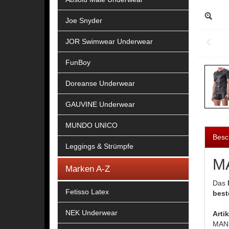
Joe Snyder
JOR Swimwear Underwear
FunBoy
Doreanse Underwear
GAUVINE Underwear
MUNDO UNICO
Besc
Leggings & Strümpfe
MA
Marken A-Z
Das
Fetisso Latex
best
NEK Underwear
Arti
MANS