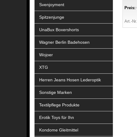
Svenjoyment
Preis:
Spitzenjunge
Art.-Nr
UnaBux Boxershorts
Wagner Berlin Badehosen
Wojoer
XTG
Herren Jeans Hosen Lederoptik
Sonstige Marken
Textilpflege Produkte
Erotik Toys für Ihn
Kondome Gleitmittel