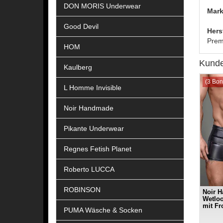
DON MORIS Underwear
Mark
Good Devil
Hers
Prem
HOM
Kunde
Kaulberg
(3 Bon
L Homme Invisible
Noir Handmade
Pikante Underwear
Regnes Fetish Planet
Roberto LUCCA
ROBINSON
Noir 
Wetloo
mit Fr
PUMA Wäsche & Socken