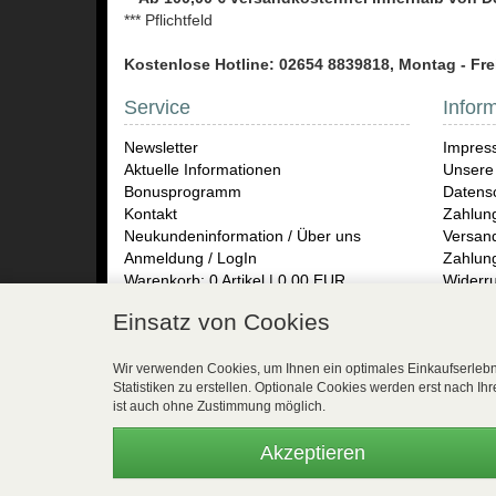
*** Pflichtfeld
Kostenlose Hotline: 02654 8839818, Montag - Frei
Service
Infor
Newsletter
Impres
Aktuelle Informationen
Unsere
Bonusprogramm
Datensc
Kontakt
Zahlun
Neukundeninformation / Über uns
Versand
Anmeldung / LogIn
Zahlun
Warenkorb: 0 Artikel | 0,00 EUR
Widerru
Rückse
Einsatz von Cookies
Gay Un
Herren
Presse
Wir verwenden Cookies, um Ihnen ein optimales Einkaufserlebni
Statistiken zu erstellen. Optionale Cookies werden erst nach Ih
Vertr
ist auch ohne Zustimmung möglich.
WEBSALE Shopsystem
- © Alle Rechte vorbehalten 
Akzeptieren
www.easyfunshop.net - vertrieb(at)easyfunshop.net