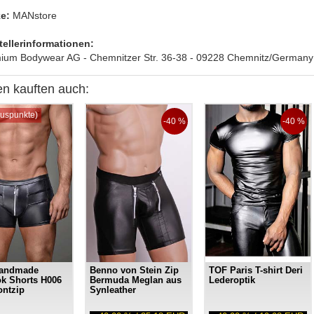
e:
MANstore
tellerinformationen:
ium Bodywear AG - Chemnitzer Str. 36-38 - 09228 Chemnitz/Germany
n kauften auch:
uspunkte)
-40 %
-40 %
Handmade
Benno von Stein Zip
TOF Paris T-shirt Deri
k Shorts H006
Bermuda Meglan aus
Lederoptik
ontzip
Synleather