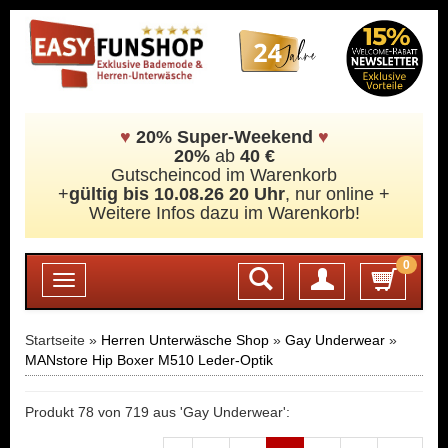
♥
20% Super-Weekend
♥
20%
ab
40 €
Gutscheincod im Warenkorb
+
gültig bis 10.08.26 20 Uhr
, nur online +
Weitere Infos dazu im Warenkorb!
0
Login
Toggle
navigation
Startseite »
Herren Unterwäsche Shop
»
Gay Underwear
»
MANstore Hip Boxer M510 Leder-Optik
Produkt 78 von 719 aus 'Gay Underwear':