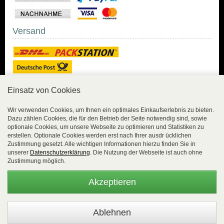
Versand
Einsatz von Cookies
Sicher Einkaufen
Wir verwenden Cookies, um Ihnen ein optimales Einkaufserlebnis zu bieten.
Dazu zählen Cookies, die für den Betrieb der Seite notwendig sind, sowie
Sicher Einkaufen mit
optionale Cookies, um unsere Webseite zu optimieren und Statistiken zu
Trusted Shops und
erstellen. Optionale Cookies werden erst nach Ihrer ausdr ücklichen
Geld-zurück-Garantie.
Zustimmung gesetzt. Alle wichtigen Informationen hierzu finden Sie in
unserer
Datenschutzerklärung
. Die Nutzung der Webseite ist auch ohne
Alle Bestelldaten werden
Zustimmung möglich.
lückenlos verschlüsselt
übertragen.
Akzeptieren
Die Shop-Server sind PCI-zertifiziert.
WEBSALE Shopsystem
- © Alle Rechte vorbehalten |