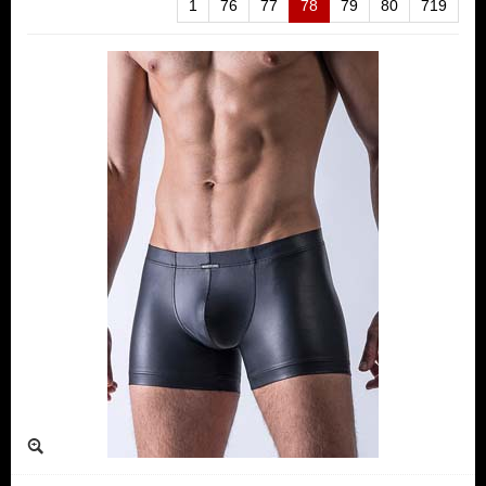
1
76
77
78
79
80
719