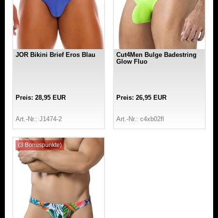
JOR Bikini Brief Eros Blau
Cut4Men Bulge Badestring
Glow Fluo
Preis: 28,95 EUR
Preis: 26,95 EUR
Art.-Nr.: J1474-2
Art.-Nr.: c4xb02fl
(3 Bonuspunkte)