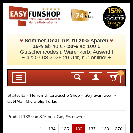
♥
Sommer-Deal, bis zu 20% sparen
♥
15%
ab 40 €
·
20%
ab 100 €
Gutscheincodes i. Warenkorb, Auswahl
+ bis 07.08.2026 20 Uhr, nur online! +
0
Login
Toggle
navigation
Startseite »
Herren Unterwäsche Shop
»
Gay Swimwear
»
Cut4Men Micro Slip Türkis
Produkt 136 von 376 aus 'Gay Swimwear':
1
134
135
136
137
138
376