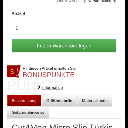
(inkl. MwSt./ zzgl.
Versandkosten
)
Anzahl
F r diesen Artikel erhalten Sie
3
BONUSPUNKTE
PUNKTE
Information
Beschreibung
Größentabelle
Materialkunde
Gefahrenhinweise
Cut4Men Micro Slip Türkis