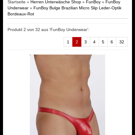
Startseite »
Herren Unterwäsche Shop
»
FunBoy
»
FunBoy
Underwear
»
FunBoy Bulge Brazilian Micro Slip Leder-Optik
Bordeaux-Rot
Produkt 2 von 32 aus 'FunBoy Underwear':
1
2
3
4
5
6
32