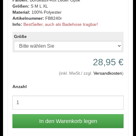
Farben:
Bordeaux-Rot Leder Optik
Größen:
S M L XL
Material:
100% Polyester
Artikelnummer:
FB8240r
Info:
BestSeller, auch als Badehose tragbar!
Größe
28,95 €
(inkl. MwSt./ zzgl.
Versandkosten
)
Anzahl