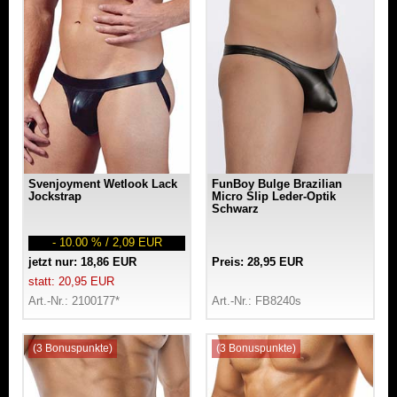
Svenjoyment Wetlook Lack
FunBoy Bulge Brazilian
Jockstrap
Micro Slip Leder-Optik
Schwarz
- 10.00 % / 2,09 EUR
jetzt nur: 18,86 EUR
Preis: 28,95 EUR
statt: 20,95 EUR
Art.-Nr.: 2100177*
Art.-Nr.: FB8240s
(3 Bonuspunkte)
(3 Bonuspunkte)