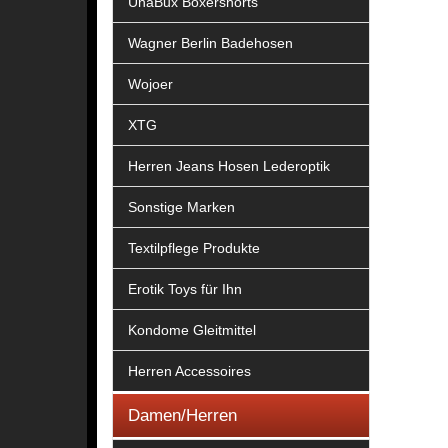
UnaBux Boxershorts
Wagner Berlin Badehosen
Wojoer
XTG
Herren Jeans Hosen Lederoptik
Sonstige Marken
Textilpflege Produkte
Erotik Toys für Ihn
Kondome Gleitmittel
Herren Accessoires
Damen/Herren