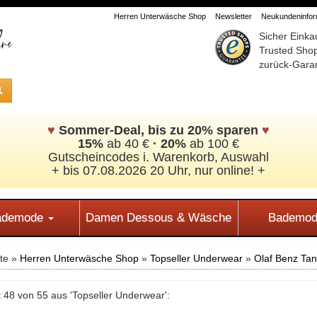
Herren Unterwäsche Shop
Newsletter
Neukundeninform
Sicher Einka
Trusted Sho
zurück-Garan
♥
Sommer-Deal, bis zu 20% sparen
♥
15%
ab 40 €
·
20%
ab 100 €
Gutscheincodes i. Warenkorb, Auswahl
+ bis 07.08.2026 20 Uhr, nur online! +
Bademode
Damen Dessous & Wäsche
Bademod
ite »
Herren Unterwäsche Shop
»
Topseller Underwear
»
Olaf Benz Ta
 48 von 55 aus 'Topseller Underwear':