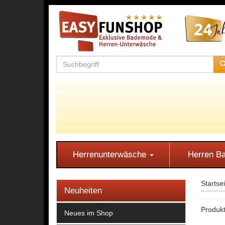
Herrenunterwäsche
Herren 
Startse
Neuheiten
Produkt
Neues im Shop