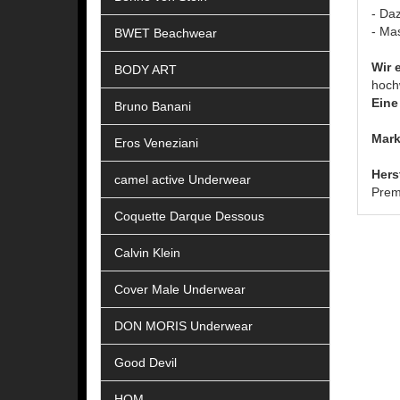
- Da
- Ma
BWET Beachwear
Wir 
BODY ART
hoch
Eine 
Bruno Banani
Mark
Eros Veneziani
Hers
camel active Underwear
Prem
Coquette Darque Dessous
Calvin Klein
Cover Male Underwear
DON MORIS Underwear
Good Devil
HOM