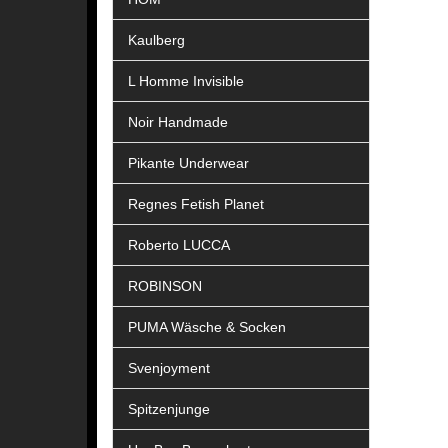
Kaulberg
L Homme Invisible
Noir Handmade
Pikante Underwear
Regnes Fetish Planet
Roberto LUCCA
ROBINSON
PUMA Wäsche & Socken
Svenjoyment
Spitzenjunge