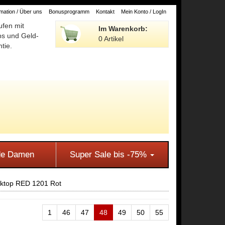
ation / Über uns
Bonusprogramm
Kontakt
Mein Konto / LogIn
ufen mit
Im Warenkorb:
ps und Geld-
0 Artikel
tie.
e Damen
Super Sale bis -75%
nktop RED 1201 Rot
1
46
47
48
49
50
55