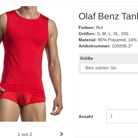
Olaf Benz Ta
Farben:
Rot
Größen:
S, M, L, XL, XXL
Material:
86% Polyamid, 14% 
Artikelnummer:
105836-2*
Größe
Anzahl
1
von
2