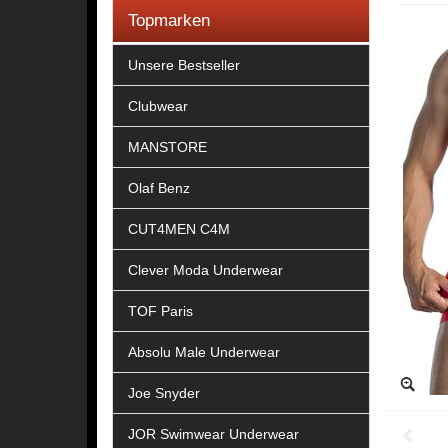
Topmarken
Unsere Bestseller
Clubwear
MANSTORE
Olaf Benz
CUT4MEN C4M
Clever Moda Underwear
TOF Paris
Absolu Male Underwear
Joe Snyder
JOR Swimwear Underwear