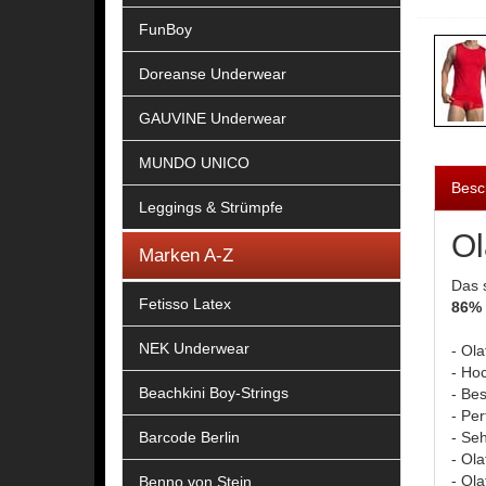
FunBoy
Doreanse Underwear
GAUVINE Underwear
MUNDO UNICO
Besc
Leggings & Strümpfe
Ol
Marken A-Z
Das 
Fetisso Latex
86% 
NEK Underwear
- Ol
- Hoc
Beachkini Boy-Strings
- Bes
- Per
Barcode Berlin
- Se
- Ol
- Ol
Benno von Stein