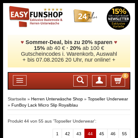
♥
Sommer-Deal, bis zu 20% sparen
♥
15%
ab 40 €
·
20%
ab 100 €
Gutscheincodes i. Warenkorb, Auswahl
+ bis 07.08.2026 20 Uhr, nur online! +
0
Login
Toggle
navigation
Startseite »
Herren Unterwäsche Shop
»
Topseller Underwear
»
FunBoy Lack Micro Slip Royalblau
Produkt 44 von 55 aus 'Topseller Underwear':
1
42
43
44
45
46
55