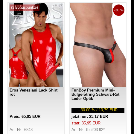
(3 Bonuspunkte)
-30 %
Eros Veneziani Lack Shirt
FunBoy Premium Mini-
rot
Bulge-String Schwarz-Rot
Leder Optik
- 30.00 % / 10,79 EUR
Preis: 65,95 EUR
jetzt nur: 25,17 EUR
statt: 35,95 EUR
Art.-Nr.: 6843
Art.-Nr.: fbu203-92*