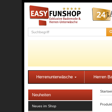
Herrenunterwäsche
Herren 
Startse
Neuheiten
Produkt
Neues im Shop