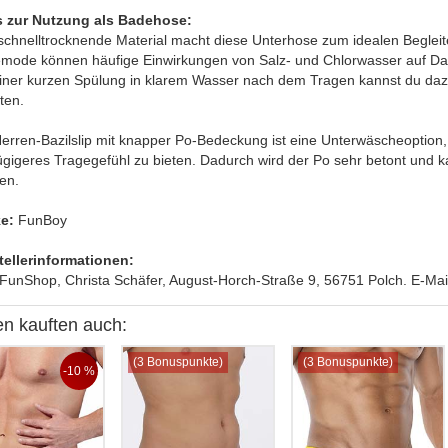
s zur Nutzung als Badehose:
schnelltrocknende Material macht diese Unterhose zum idealen Begleite
mode können häufige Einwirkungen von Salz- und Chlorwasser auf Da
einer kurzen Spülung in klarem Wasser nach dem Tragen kannst du dazu 
ten.
erren-Bazilslip mit knapper Po-Bedeckung ist eine Unterwäscheoption, 
zügigeres Tragegefühl zu bieten. Dadurch wird der Po sehr betont un
en.
e:
FunBoy
tellerinformationen:
FunShop, Christa Schäfer, August-Horch-Straße 9, 56751 Polch. E-Mail.
n kauften auch:
(3 Bonuspunkte)
(3 Bonuspunkte)
-10 %