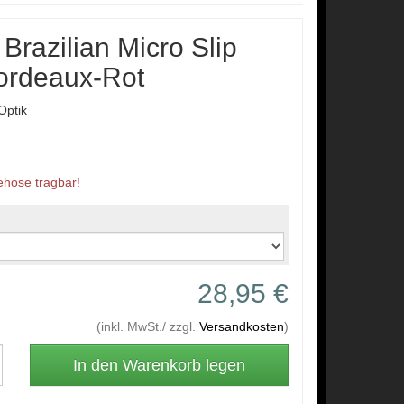
Brazilian Micro Slip
ordeaux-Rot
Optik
ehose tragbar!
28,95 €
(inkl. MwSt./ zzgl.
Versandkosten
)