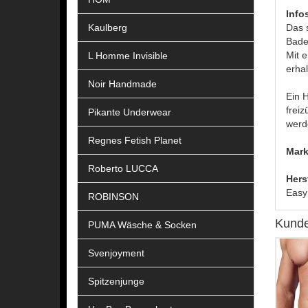
Info
Kaulberg
Das 
Bade
Mit 
L Homme Invisible
erhal
Noir Handmade
Ein H
frei
Pikante Underwear
werd
Regnes Fetish Planet
Mark
Roberto LUCCA
Hers
Easy
ROBINSON
Kunde
PUMA Wäsche & Socken
Svenjoyment
Spitzenjunge