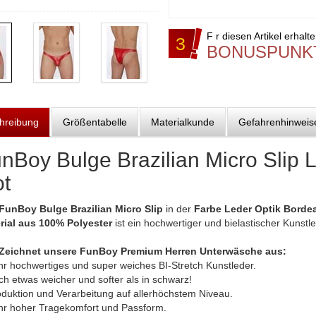
F r diesen Artikel erhalt
3
BONUSPUNK
hreibung
Größentabelle
Materialkunde
Gefahrenhinweis
nBoy Bulge Brazilian Micro Slip 
t
FunBoy Bulge Brazilian Micro Slip
in der
Farbe Leder Optik Borde
rial aus 100% Polyester
ist ein hochwertiger und bielastischer Kunstl
Zeichnet unsere FunBoy Premium Herren Unterwäsche aus:
hr hochwertiges und super weiches BI-Stretch Kunstleder.
h etwas weicher und softer als in schwarz!
oduktion und Verarbeitung auf allerhöchstem Niveau.
hr hoher Tragekomfort und Passform.