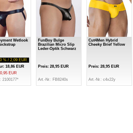
oyment Wetlook
FunBoy Bulge
Cut4Men Hybrid
ockstrap
Brazilian Micro Slip
Cheeky Brief Yellow
Leder-Optik Schwarz
00 % / 2,09 EUR
nur: 18,86 EUR
Preis: 28,95 EUR
Preis: 28,95 EUR
 20,95 EUR
.: 2100177*
Art.-Nr.: FB8240s
Art.-Nr.: c4x22y