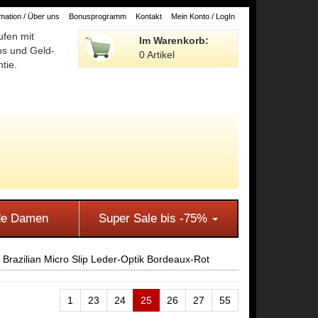
ation / Über uns
Bonusprogramm
Kontakt
Mein Konto / LogIn
ufen mit
Im Warenkorb:
ps und Geld-
0 Artikel
tie.
e Damen
Super Sale bis -75%
Brazilian Micro Slip Leder-Optik Bordeaux-Rot
1
23
24
25
26
27
55