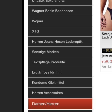
UnaBux Boxershorts
Wagner Berlin Badehosen
Wojoer
XTG
Svenj
Lack J
Herren Jeans Hosen Lederoptik
- 10.
Sonstige Marken
jetzt 
statt:
Textilpflege Produkte
Art.-Nr
Erotik Toys für Ihn
Kondome Gleitmittel
Herren Accessoires
Damen/Herren