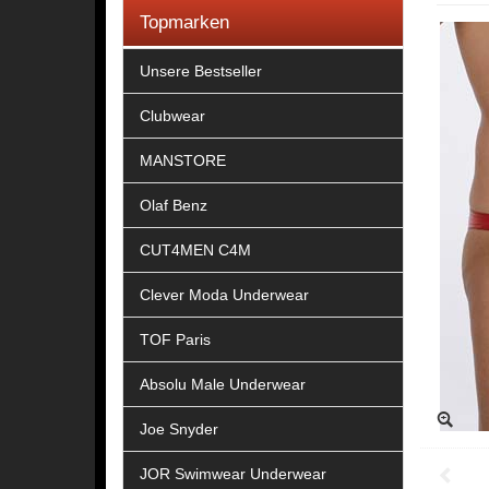
Topmarken
Unsere Bestseller
Clubwear
MANSTORE
Olaf Benz
CUT4MEN C4M
Clever Moda Underwear
TOF Paris
Absolu Male Underwear
Joe Snyder
JOR Swimwear Underwear