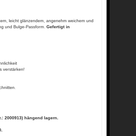
tem, leicht glänzendem, angenehm weichem und
eling und Bulge-Passform.
Gefertigt in
nlichkeit
 verstärken!
chnitten.
Nr.: 2000913) hängend lagern.
0.