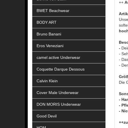
++
A
BWET Beachwear
Arti
Uns
BODY ART
softe
hoch
Bruno Banani
Beso
Eros Veneziani
-
Dei
- Se
camel active Underwear
- Das
- De
Coquette Darque Dessous
Größ
Calvin Klein
Die G
Cover Male Underwear
Sons
- Ha
DON MORIS Underwear
- Pf
- Ni
Good Devil
++zu
HOM