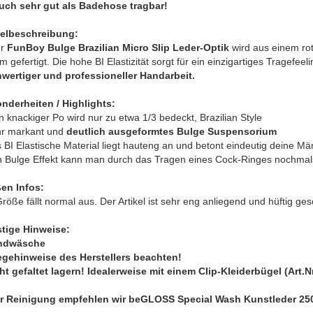
uch sehr gut als Badehose tragbar!
kelbeschreibung:
er
FunBoy Bulge Brazilian Micro Slip Leder-Optik
wird aus einem ro
m gefertigt. Die hohe BI Elastizität sorgt für ein einzigartiges Tragefe
wertiger und professioneller Handarbeit.
nderheiten / Highlights:
n knackiger Po wird nur zu etwa 1/3 bedeckt, Brazilian Style
hr markant und
deutlich ausgeformtes Bulge Suspensorium
 BI Elastische Material liegt hauteng an und betont eindeutig deine Män
n Bulge Effekt kann man durch das Tragen eines Cock-Ringes nochmals
en Infos:
röße fällt normal aus. Der Artikel ist sehr eng anliegend und hüftig ges
tige Hinweise:
ndwäsche
legehinweise des Herstellers beachten!
cht gefaltet lagern! Idealerweise mit einem Clip-Kleiderbügel (Art.
r Reinigung empfehlen wir beGLOSS Special Wash Kunstleder 25