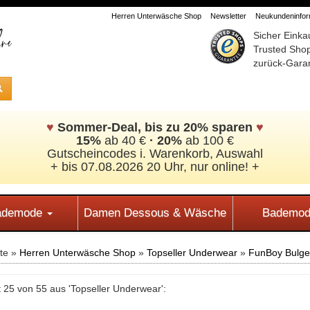
Herren Unterwäsche Shop
Newsletter
Neukundeninform
Sicher Einka
Trusted Sho
zurück-Garan
♥
Sommer-Deal, bis zu 20% sparen
♥
15%
ab 40 €
·
20%
ab 100 €
Gutscheincodes i. Warenkorb, Auswahl
+ bis 07.08.2026 20 Uhr, nur online! +
Bademode
Damen Dessous & Wäsche
Bademod
ite »
Herren Unterwäsche Shop
»
Topseller Underwear
»
FunBoy Bulge 
 25 von 55 aus 'Topseller Underwear':