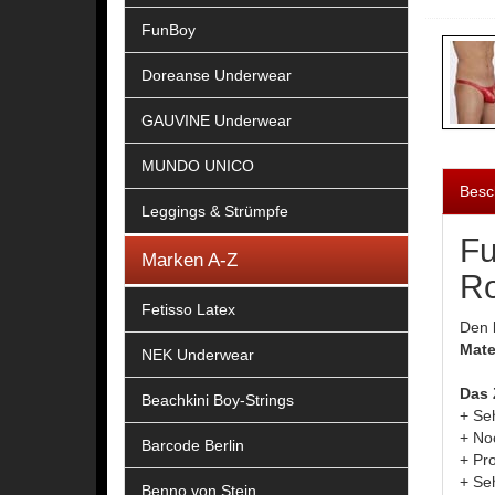
FunBoy
Doreanse Underwear
GAUVINE Underwear
MUNDO UNICO
Besc
Leggings & Strümpfe
Fu
Marken A-Z
Ro
Fetisso Latex
Den
Mate
NEK Underwear
Das 
Beachkini Boy-Strings
+ Se
+ Noc
Barcode Berlin
+ Pr
+ Se
Benno von Stein