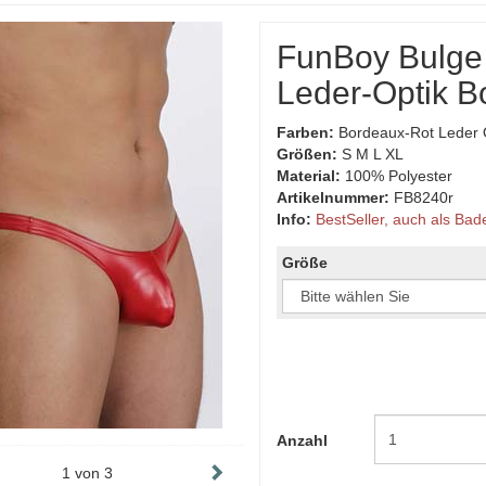
FunBoy Bulge 
Leder-Optik B
Farben:
Bordeaux-Rot Leder 
Größen:
S M L XL
Material:
100% Polyester
Artikelnummer:
FB8240r
Info:
BestSeller, auch als Bad
Größe
Anzahl
1
von
3