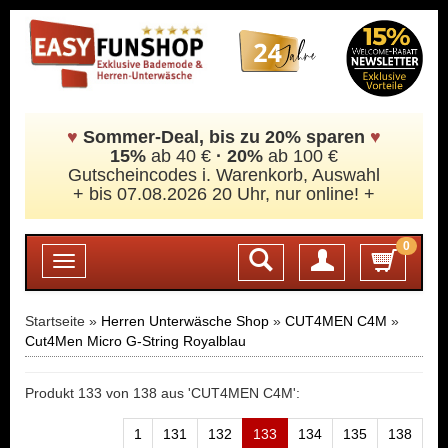
♥
Sommer-Deal, bis zu 20% sparen
♥
15%
ab 40 €
·
20%
ab 100 €
Gutscheincodes i. Warenkorb, Auswahl
+ bis 07.08.2026 20 Uhr, nur online! +
0
Login
Toggle
navigation
Startseite »
Herren Unterwäsche Shop
»
CUT4MEN C4M
»
Cut4Men Micro G-String Royalblau
Produkt 133 von 138 aus 'CUT4MEN C4M':
1
131
132
133
134
135
138