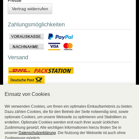
Presse
Vertrag widerrufen
Zahlungsmöglichkeiten
Versand
Einsatz von Cookies
Sicher Einkaufen
Wir verwenden Cookies, um Ihnen ein optimales Einkaufserlebnis zu bieten.
Dazu zählen Cookies, die für den Betrieb der Seite notwendig sind, sowie
Sicher Einkaufen mit
optionale Cookies, um unsere Webseite zu optimieren und Statistiken zu
Trusted Shops und
erstellen. Optionale Cookies werden erst nach Ihrer ausdr ücklichen
Geld-zurück-Garantie.
Zustimmung gesetzt. Alle wichtigen Informationen hierzu finden Sie in
unserer
Datenschutzerklärung
. Die Nutzung der Webseite ist auch ohne
Alle Bestelldaten werden
Zustimmung möglich.