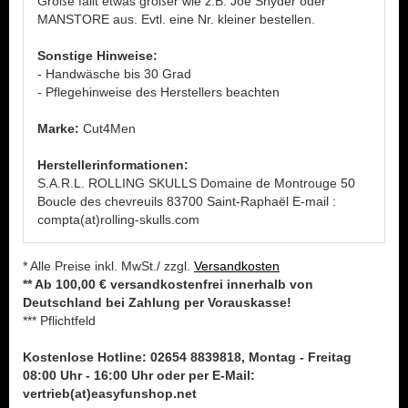
Größe fällt etwas größer wie z.B. Joe Snyder oder
MANSTORE aus. Evtl. eine Nr. kleiner bestellen.
Sonstige Hinweise:
- Handwäsche bis 30 Grad
- Pflegehinweise des Herstellers beachten
Marke:
Cut4Men
Herstellerinformationen:
S.A.R.L. ROLLING SKULLS Domaine de Montrouge 50
Boucle des chevreuils 83700 Saint-Raphaël E-mail :
compta(at)rolling-skulls.com
* Alle Preise inkl. MwSt./ zzgl.
Versandkosten
** Ab 100,00 € versandkostenfrei innerhalb von
Deutschland bei Zahlung per Vorauskasse!
*** Pflichtfeld
Kostenlose Hotline: 02654 8839818, Montag - Freitag
08:00 Uhr - 16:00 Uhr oder per E-Mail:
vertrieb(at)easyfunshop.net