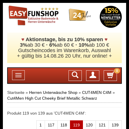
♥
Aktionstage, bis zu 10% sparen
♥
3%
ab 30 €
·
6%
ab 60 €
· 10%
ab 100 €
Gutscheincodes im Warenkorb, Auswahl
+ gültig bis 14.08.26 20 Uhr, nur online! +
0
Login
Toggle
navigation
Startseite »
Herren Unterwäsche Shop
»
CUT4MEN C4M
»
Cut4Men High Cut Cheeky Brief Metallic Schwarz
Produkt 119 von 139 aus 'CUT4MEN C4M':
1
117
118
119
120
121
139