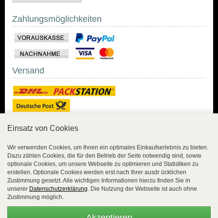
Zahlungsmöglichkeiten
Versand
Einsatz von Cookies
Sicher Einkaufen
Wir verwenden Cookies, um Ihnen ein optimales Einkaufserlebnis zu bieten.
Dazu zählen Cookies, die für den Betrieb der Seite notwendig sind, sowie
Sicher Einkaufen mit
optionale Cookies, um unsere Webseite zu optimieren und Statistiken zu
Trusted Shops und
erstellen. Optionale Cookies werden erst nach Ihrer ausdr ücklichen
Geld-zurück-Garantie.
Zustimmung gesetzt. Alle wichtigen Informationen hierzu finden Sie in
unserer
Datenschutzerklärung
. Die Nutzung der Webseite ist auch ohne
Alle Bestelldaten werden
Zustimmung möglich.
lückenlos verschlüsselt
übertragen.
Akzeptieren