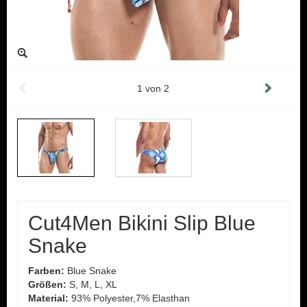
1
von
2
Cut4Men Bikini Slip Blue
Snake
Farben:
Blue Snake
Größen:
S, M, L, XL
Material:
93% Polyester,7% Elasthan